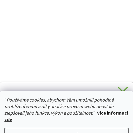
CHCETE SLEVU 5 % na Váš první nákup?
"
Používáme cookies, abychom Vám umožnili pohodlné
Stačí se přihlásit k odběru novinek z našeho obchodu a je
HURTTA-COLLECTION.CZ
Vaše :)
prohlížení webu a díky analýze provozu webu neustále
zlepšovali jeho funkce, výkon a použitelnost.
"
Více informací
zde
Ano, chci se přihlásit
Vytvořil Shoptet