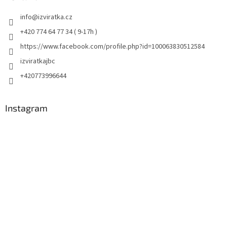
info
@
izviratka.cz
+420 774 64 77 34 ( 9-17h )
https://www.facebook.com/profile.php?id=100063830512584
izviratkajbc
+420773996644
Instagram