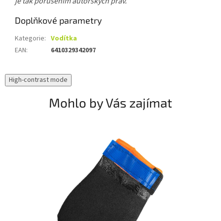
je tak porušením autorských práv.
Doplňkové parametry
Kategorie
:
Vodítka
EAN
:
6410329342097
High-contrast mode
Mohlo by Vás zajímat