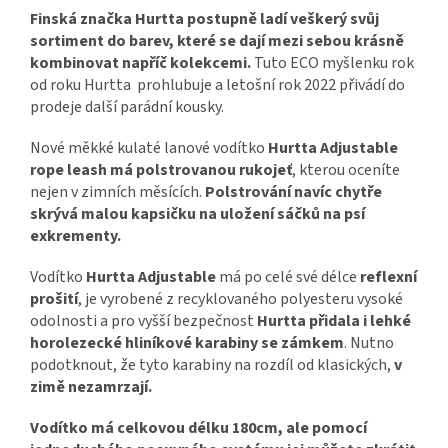
Finská značka Hurtta postupně ladí veškerý svůj
sortiment do barev, které se dají mezi sebou krásně
kombinovat napříč kolekcemi.
Tuto ECO myšlenku rok
od roku Hurtta prohlubuje a letošní rok 2022 přivádí do
prodeje další parádní kousky.
Nové měkké kulaté lanové vodítko
Hurtta Adjustable
rope leash
má polstrovanou rukojeť
, kterou oceníte
nejen v zimních měsících.
Polstrování navíc chytře
skrývá malou kapsičku na uložení sáčků na psí
exkrementy.
Vodítko
Hurtta Adjustable
má po celé své délce
reflexní
prošití
, je vyrobené z recyklovaného polyesteru vysoké
odolnosti a pro vyšší bezpečnost
Hurtta přidala i lehké
horolezecké hliníkové karabiny se zámkem
. Nutno
podotknout, že tyto karabiny na rozdíl od klasických,
v
zimě nezamrzají.
Vodítko má celkovou délku 180cm, ale pomocí