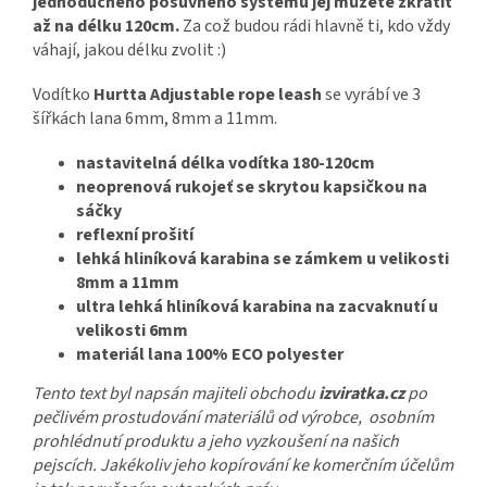
jednoduchého posuvného systému jej můžete zkrátit
až na délku 120cm.
Za což budou rádi hlavně ti, kdo vždy
váhají, jakou délku zvolit :)
Vodítko
Hurtta Adjustable rope leash
se vyrábí ve 3
šířkách lana 6mm, 8mm a 11mm.
nastavitelná délka vodítka 180-120cm
neoprenová rukojeť se skrytou kapsičkou na
sáčky
reflexní prošití
lehká hliníková karabina se zámkem u velikosti
8mm a 11mm
ultra lehká hliníková karabina na zacvaknutí u
velikosti 6mm
materiál lana 100% ECO polyester
Tento text byl napsán majiteli obchodu
izviratka.cz
po
pečlivém prostudování materiálů od výrobce, osobním
prohlédnutí produktu a jeho vyzkoušení na našich
pejscích. Jakékoliv jeho kopírování ke komerčním účelům