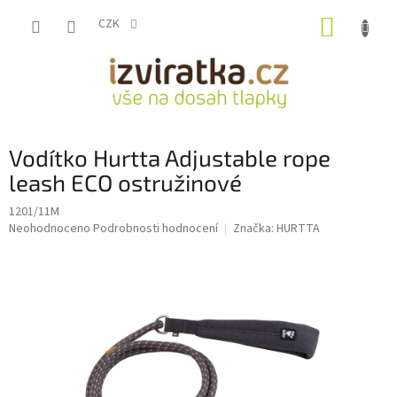
Přejít
NÁKUP
na
CZK
obsah
KOŠÍK
Vodítko Hurtta Adjustable rope
leash ECO ostružinové
1201/11M
Průměrné
Neohodnoceno
Podrobnosti hodnocení
Značka:
HURTTA
hodnocení
produktu
je
0,0
z
5
hvězdiček.