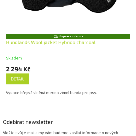
Z
Doprava zdarma
D
Hundlands Wool jacket Hybrido charcoal
A
R
M
Skladem
A
2 294 Kč
DETAIL
Vysoce hřejivá vlněná merino zimní bunda pro psy.
Z
á
p
a
Odebírat newsletter
t
Vložte svůj e-mail a my vám budeme zasílat informace o nových
í