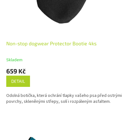
Non-stop dogwear Protector Bootie 4ks
Skladem
659 Kč
DETAIL
Odolná botička, která ochrání tlapky vašeho psa před ostrými
povrchy, skleněnými střepy, solí i rozpáleným asfaltem.