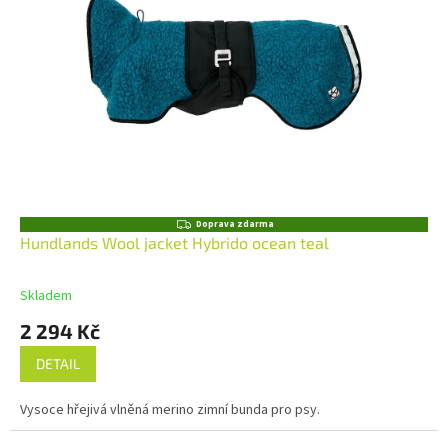
Z
Doprava zdarma
D
Hundlands Wool jacket Hybrido ocean teal
A
R
M
Skladem
A
2 294 Kč
DETAIL
Vysoce hřejivá vlněná merino zimní bunda pro psy.