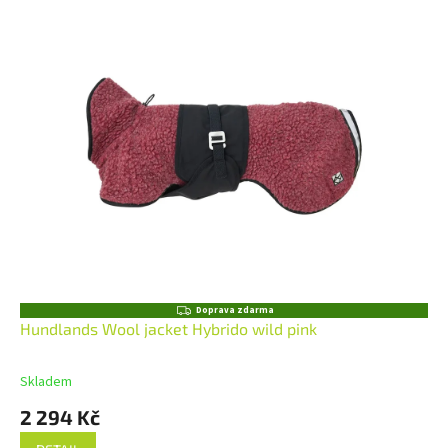
Z
Doprava zdarma
D
Hundlands Wool jacket Hybrido wild pink
A
R
M
Skladem
A
2 294 Kč