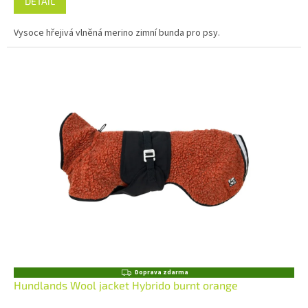
DETAIL
Vysoce hřejivá vlněná merino zimní bunda pro psy.
Z
Doprava zdarma
D
Hundlands Wool jacket Hybrido burnt orange
A
R