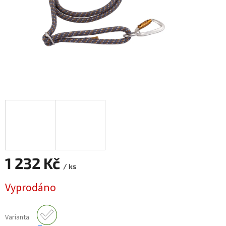
1 232 Kč
/ ks
Měrná
Vyprodáno
cena:
Varianta