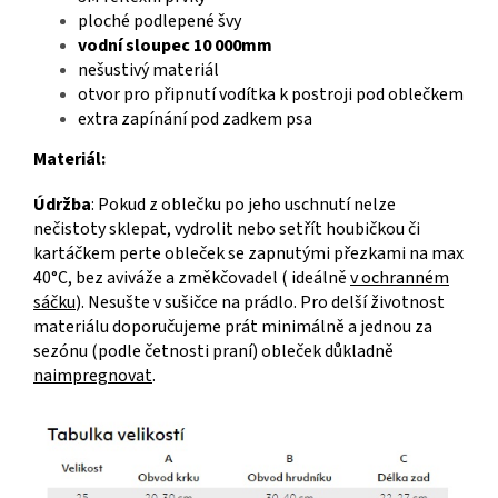
ploché podlepené švy
vodní sloupec 10 000mm
nešustivý materiál
otvor pro připnutí vodítka k postroji pod oblečkem
extra zapínání pod zadkem psa
Materiál:
Údržba
: Pokud z oblečku po jeho uschnutí nelze
nečistoty sklepat, vydrolit nebo setřít houbičkou či
kartáčkem perte obleček se zapnutými přezkami na max
40°C, bez aviváže a změkčovadel ( ideálně
v ochranném
sáčku
). Nesušte v sušičce na prádlo. Pro delší životnost
materiálu doporučujeme prát minimálně a jednou za
sezónu (podle četnosti praní) obleček důkladně
naimpregnovat
.