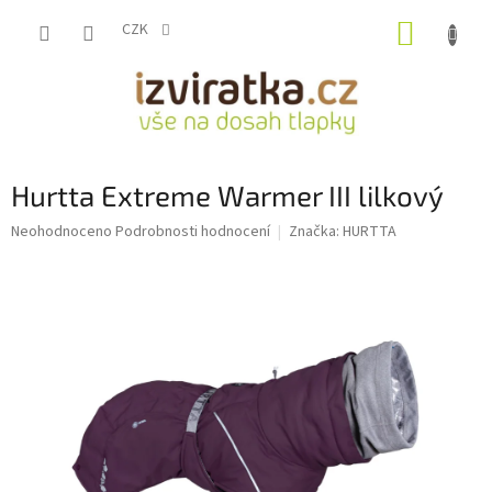
Přejít
NÁKUP
na
CZK
obsah
KOŠÍK
Hurtta Extreme Warmer III lilkový
Průměrné
Neohodnoceno
Podrobnosti hodnocení
Značka:
HURTTA
hodnocení
produktu
je
0,0
z
5
hvězdiček.