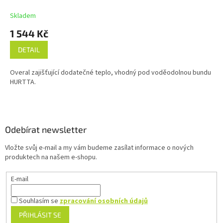
R
M
Skladem
A
1 544 Kč
DETAIL
Overal zajišťující dodatečné teplo, vhodný pod voděodolnou bundu
HURTTA.
Z
á
p
a
Odebírat newsletter
t
Vložte svůj e-mail a my vám budeme zasílat informace o nových
í
produktech na našem e-shopu.
E-mail
Souhlasím se
zpracování osobních údajů
PŘIHLÁSIT SE