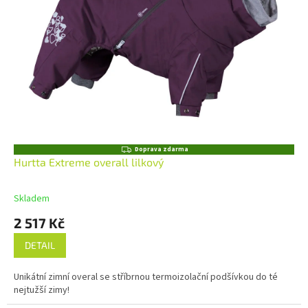
Z
Doprava zdarma
D
Hurtta Extreme overall lilkový
A
R
M
Skladem
A
2 517 Kč
DETAIL
Unikátní zimní overal se stříbrnou termoizolační podšívkou do té
nejtužší zimy!