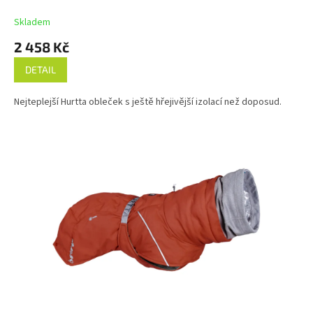
R
M
Skladem
A
2 458 Kč
DETAIL
Nejteplejší Hurtta obleček s ještě hřejivější izolací než doposud.