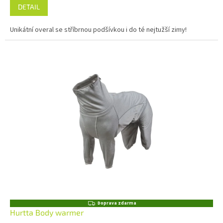
DETAIL
Unikátní overal se stříbrnou podšívkou i do té nejtužší zimy!
Z
Doprava zdarma
D
Hurtta Body warmer
A