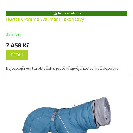
Z
Doprava zdarma
D
Hurtta Extreme Warmer III skořicový
A
R
M
Skladem
A
2 458 Kč
DETAIL
Nejteplejší Hurtta obleček s ještě hřejivější izolací než doposud.