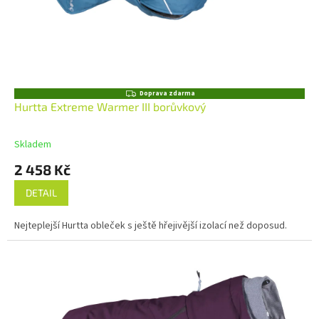
Z
Doprava zdarma
D
Hurtta Extreme Warmer III borůvkový
A
R
M
Skladem
A
2 458 Kč
DETAIL
Nejteplejší Hurtta obleček s ještě hřejivější izolací než doposud.