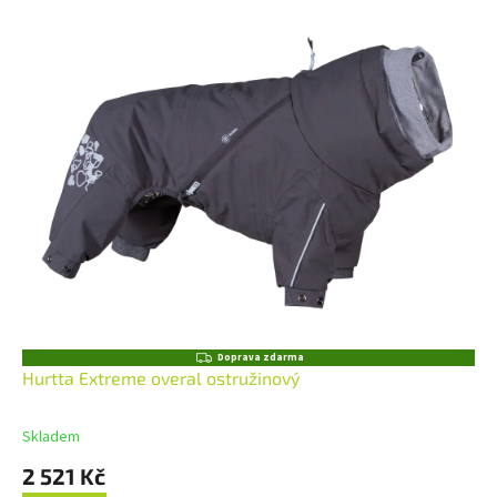
Z
Doprava zdarma
D
Hurtta Extreme overal ostružinový
A
R
M
Skladem
A
2 521 Kč