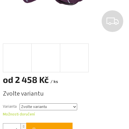
Z
D
A
R
M
od
2 458 Kč
A
/ ks
Měrná
Zvolte variantu
cena:
Varianta
Možnosti doručení