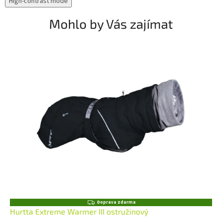
High-contrast mode
Mohlo by Vás zajímat
Z
Doprava zdarma
D
Hurtta Extreme Warmer III ostružinový
A