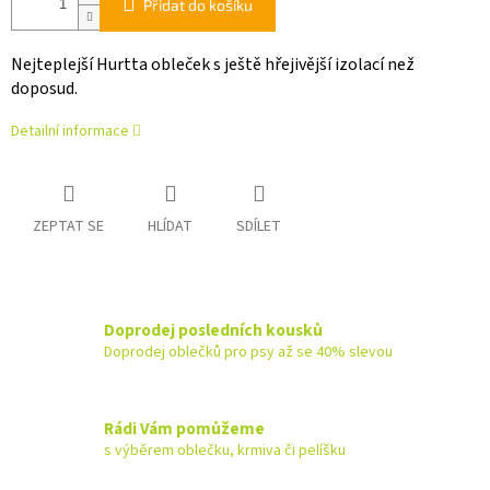
Přidat do košíku
Nejteplejší Hurtta obleček s ještě hřejivější izolací než
doposud.
Detailní informace
ZEPTAT SE
HLÍDAT
SDÍLET
Doprodej posledních kousků
Doprodej oblečků pro psy až se 40% slevou
Rádi Vám pomůžeme
s výběrem oblečku, krmiva či pelíšku