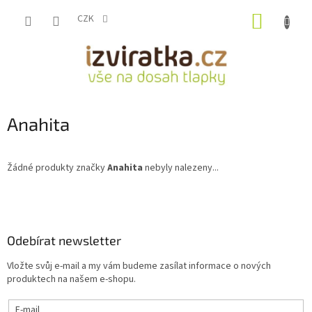
Přejít
NÁKUP
na
CZK
obsah
KOŠÍK
Anahita
Žádné produkty značky
Anahita
nebyly nalezeny...
Z
á
p
a
Odebírat newsletter
t
Vložte svůj e-mail a my vám budeme zasílat informace o nových
í
produktech na našem e-shopu.
E-mail