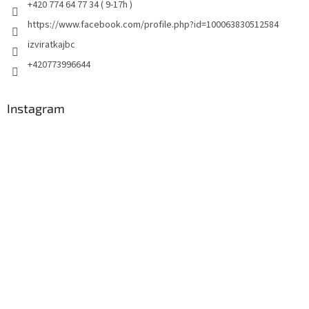
+420 774 64 77 34 ( 9-17h )
https://www.facebook.com/profile.php?id=100063830512584
izviratkajbc
+420773996644
Instagram