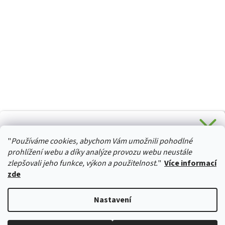
CHCETE SLEVU 5 % na Váš první nákup?
"
Používáme cookies, abychom Vám umožnili pohodlné
Stačí se přihlásit k odběru novinek z našeho obchodu a je
HURTTA-COLLECTION.CZ
Vaše :)
prohlížení webu a díky analýze provozu webu neustále
zlepšovali jeho funkce, výkon a použitelnost.
"
Více informací
zde
Ano, chci se přihlásit
Vytvořil Shoptet
Nastavení
Zásady zpracování osobních údajů
Copyright 2026
izviratka.cz
. Všechna práva vyhrazena.
Upravit