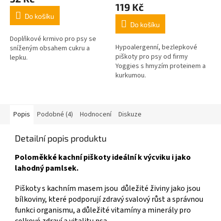
produktu
119 Kč
je
Do košíku
5,0
Do košíku
z
5
Doplňkové krmivo pro psy se
Hypoalergenní, bezlepkové
hvězdiček.
sníženým obsahem cukru a
piškoty pro psy od firmy
lepku.
Yoggies s hmyzím proteinem a
kurkumou.
Popis
Podobné (4)
Hodnocení
Diskuze
Detailní popis produktu
Poloměkké kachní piškoty ideální k výcviku i jako
lahodný pamlsek.
Piškoty s kachním masem jsou důležité živiny jako jsou
bílkoviny, které podporují zdravý svalový růst a správnou
funkci organismu, a důležité vitamíny a minerály pro
celkové zdraví a vitalitu psa.