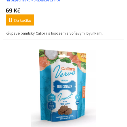
Na objednávku - SKLADEM ZÍTRA
69 Kč
Do košíku
Křupavé pamlsky Calibra s lososem a voňavými bylinkami.