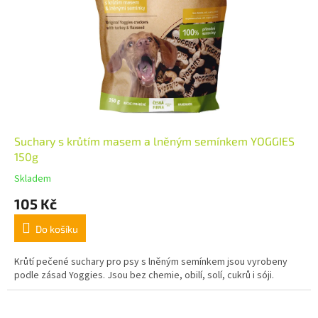
Suchary s krůtím masem a lněným semínkem YOGGIES
150g
Skladem
105 Kč
Do košíku
Krůtí pečené suchary pro psy s lněným semínkem jsou vyrobeny
podle zásad Yoggies. Jsou bez chemie, obilí, solí, cukrů i sóji.