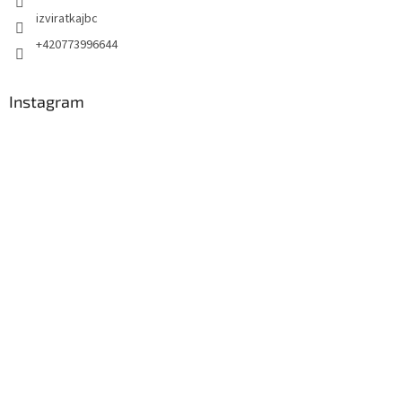
izviratkajbc
+420773996644
Instagram