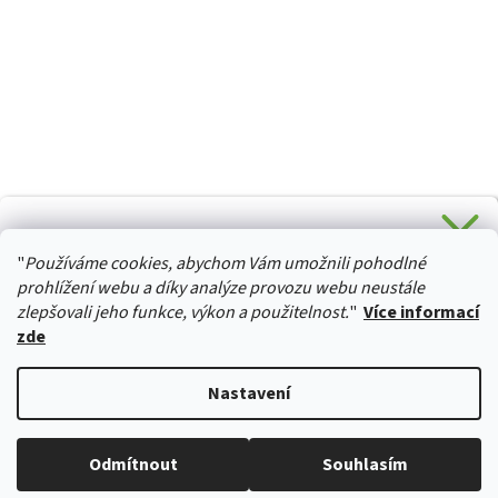
CHCETE SLEVU 5 % na Váš první nákup?
"
Používáme cookies, abychom Vám umožnili pohodlné
Stačí se přihlásit k odběru novinek z našeho obchodu a je
HURTTA-COLLECTION.CZ
Vaše :)
prohlížení webu a díky analýze provozu webu neustále
zlepšovali jeho funkce, výkon a použitelnost.
"
Více informací
zde
Ano, chci se přihlásit
Vytvořil Shoptet
Nastavení
Zásady zpracování osobních údajů
Copyright 2026
izviratka.cz
. Všechna práva vyhrazena.
Upravit
Odmítnout
Souhlasím
nastavení cookies