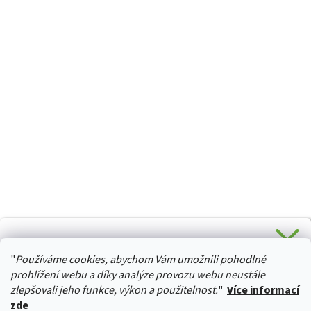
CHCETE SLEVU 5 % na Váš první nákup?
"
Používáme cookies, abychom Vám umožnili pohodlné
Stačí se přihlásit k odběru novinek z našeho obchodu a je
HURTTA-COLLECTION.CZ
Vaše :)
prohlížení webu a díky analýze provozu webu neustále
zlepšovali jeho funkce, výkon a použitelnost.
"
Více informací
zde