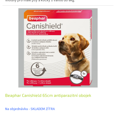
Vhodný pro malé psy a kočky s váhou do 8kg.
Beaphar Canishield 65cm antiparazitní obojek
Na objednávku - SKLADEM ZÍTRA