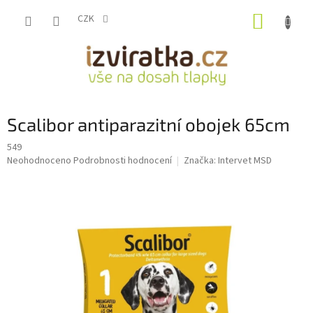
Přejít
NÁKUP
na
CZK
obsah
KOŠÍK
Scalibor antiparazitní obojek 65cm
549
Průměrné
Neohodnoceno
Podrobnosti hodnocení
Značka:
Intervet MSD
hodnocení
produktu
je
0,0
z
5
hvězdiček.