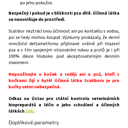
po jeho pokožce.
Bezpečný i pokud je v blízkosti psa dítě. Účinná látka
se neuvolňuje do prostředí.
Scalibor neztrácí svou účinnost ani po kontaktu s vodou,
psi se tedy mohou koupat. Výzkumy prokázaly, že denní
množství deltamethrinu přijímané orálně při hlazení
psa a s tím spojeným olizováním rukou a prstů je i při
100% dávce hluboko pod akceptovatelným denním
maximem.
Nepoužívejte u koček a raději ani u psů, kteří s
kočkami žijí v bytě! Účinná látka Scaliboru je pro
kočky velmi nebezpečná.
Odkaz na Ústav pro státní kontrolu veterinárních
biopreparátů a léčiv o jeho schválení a účinných
látkách
ZDE
.
Doplňkové parametry