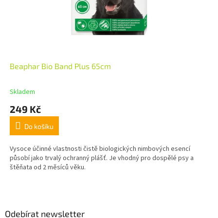
Beaphar Bio Band Plus 65cm
Skladem
249 Kč
Do košíku
Vysoce účinné vlastnosti čistě biologických nimbových esencí
působí jako trvalý ochranný plášť. Je vhodný pro dospělé psy a
štěňata od 2 měsíců věku.
Z
á
p
a
Odebírat newsletter