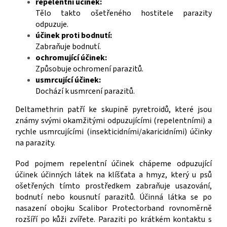
repelentní účinek:
Tělo takto ošetřeného hostitele parazity
odpuzuje.
účinek proti bodnutí:
Zabraňuje bodnutí.
ochromující účinek:
Způsobuje ochromení parazitů.
usmrcující účinek:
Dochází k usmrcení parazitů.
Deltamethrin patří ke skupině pyretroidů, které jsou
známy svými okamžitými odpuzujícími (repelentními) a
rychle usmrcujícími (insekticidními/akaricidními) účinky
na parazity.
Pod pojmem repelentní účinek chápeme odpuzující
účinek účinných látek na klíšťata a hmyz, který u psů
ošetřených tímto prostředkem zabraňuje usazování,
bodnutí nebo kousnutí parazitů. Účinná látka se po
nasazení obojku Scalibor Protectorband rovnoměrně
rozšíří po kůži zvířete. Paraziti po krátkém kontaktu s