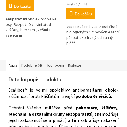
Měrná
249 Kč / 1 ks
Do košíku
cena:
Do košíku
Antiparazitní obojek pro velké
psy. Bezpečně chrání před
Vysoce účinné vlastnosti čistě
klíšťaty, blechami, vešmi a
biologických nimbových esencí
všenkami.
působí jako trvalý ochranný
plášť....
Popis
Podobné (4)
Hodnocení
Diskuze
Detailní popis produktu
Scalibor® je velmi spolehlivý antiparazitární obojek
s účinností proti klíšťatům trvající
po dobu 6 měsíců.
Ochrání Vašeho miláčka před
pakomáry, klíšťaty,
blechami a ostatními druhy ektoparazitů
, znemožňuje
jejich zakousnutí se a přisátí, a tím zabraňuje nakažení
přenosnými chorobami. Účinná látka se po nasazení