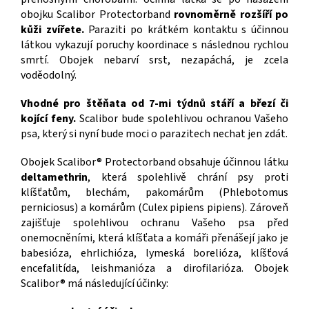
obojku Scalibor Protectorband
rovnoměrně rozšíří po
kůži zvířete.
Paraziti po krátkém kontaktu s účinnou
látkou vykazují poruchy koordinace s následnou rychlou
smrtí. Obojek nebarví srst, nezapáchá, je zcela
voděodolný.
Vhodné pro štěňata od 7-mi týdnů stáří a březí či
kojící feny.
Scalibor bude spolehlivou ochranou Vašeho
psa, který si nyní bude moci o parazitech nechat jen zdát.
Obojek Scalibor® Protectorband obsahuje účinnou látku
deltamethrin
, která spolehlivě chrání psy proti
klíšťatům, blechám, pakomárům (Phlebotomus
perniciosus) a komárům (Culex pipiens pipiens). Zároveň
zajišťuje spolehlivou ochranu Vašeho psa před
onemocněními, která klíšťata a komáři přenášejí jako je
babesióza, ehrlichióza, lymeská borelióza, klíšťová
encefalitída, leishmanióza a dirofilarióza. Obojek
Scalibor® má následující účinky: