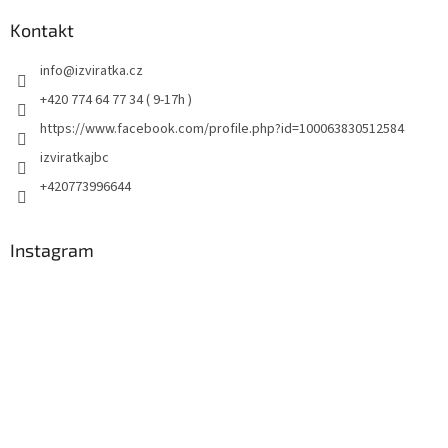
Kontakt
info
@
izviratka.cz
+420 774 64 77 34 ( 9-17h )
https://www.facebook.com/profile.php?id=100063830512584
izviratkajbc
+420773996644
Instagram