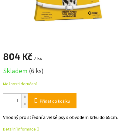
804 Kč
/ ks
Měrná
Skladem
(6 ks)
cena:
Možnosti doručení
Přidat do košíku
Vhodný pro střední a velké psy s obvodem krku do 65cm.
Detailní informace