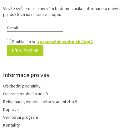
t
Vložte svůj e-mail a my vám budeme zasílat informace o nových
í
produktech na našem e-shopu.
E-mail
Souhlasím se
zpracování osobních údajů
PŘIHLÁSIT SE
Informace pro vás
Obchodní podmínky
Ochrana osobních údajů
Reklamace, výměna nebo vrácení zboží
Doprava
Věrnostní program
Kontakty