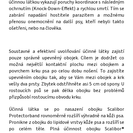
účinnou látkou vykazují poruchy koordinace s následným
ochrnutím (Knock-Down-Effekt) a rychlou smrtí. Tím se
zabrání napadání hostitele parazitem a možnému
přenosu onemocnění na další psy, kteří nebyli takto
ošetřeni, nebo na člověka.
Soustavné a efektivní uvolňování účinné látky zajistí
pouze správně upevněný obojek. Cílem je dodržet co
možná největší kontaktní plochu mezi obojkem a
povrchem krku psa po celou dobu nošení. To zajistíte
upevněním obojku tak, aby se Vám mezi obojek a krk
vešly dva prsty. Zbytek odstřihněte asi 5 cm od spony. U
rostoucích psů se pak délka obojku bez problémů
přizpůsobí rostoucímu obvodu krku.
Účinná látka se po nasazení obojku Scalibor
Protectorband rovnoměrně rozšíří výhradně na kůži psa.
Pronikne z obojku do lipidové vrstvy kůže psa a rozšíří se
po celém těle. Plná účinnost obojku Scalibor®