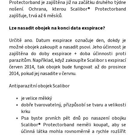
Protectorband je zajištěna již na začátku druhého týdne
nošení. Ochrana, kterou Scalibor® Protectorband
zajišťuje, trvá až 6 měsíců.
Lze nasadit obojek na konci data exspirace?
Určitě ano. Datum exspirace označuje den, dokdy je
možné obojek zakoupit a nasadit psovi. Jeho účinnost je
zajištěna do doby exspirace + doba účinnosti proti
parazitům. Například, když zakoupíte Scalibor s exspirací
červen 2014, tak obojek bude fungovat až do prosince
2014, pokud jej nasadite v červnu.
Antiparazitní obojek Scalibor
je velice měkký
dobře tvarovatelný, přizpůsobí se tvaru a velikosti
krku
Psa byste prvních pět dnů po nasazení obojku
Scalibor® Protectorband neměli koupat, aby se
účinná látka mohla rovnoměrně a rychle rozšířit