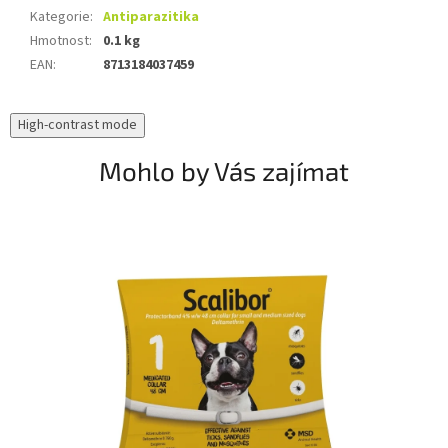
Kategorie
:
Antiparazitika
Hmotnost
:
0.1 kg
EAN
:
8713184037459
High-contrast mode
Mohlo by Vás zajímat