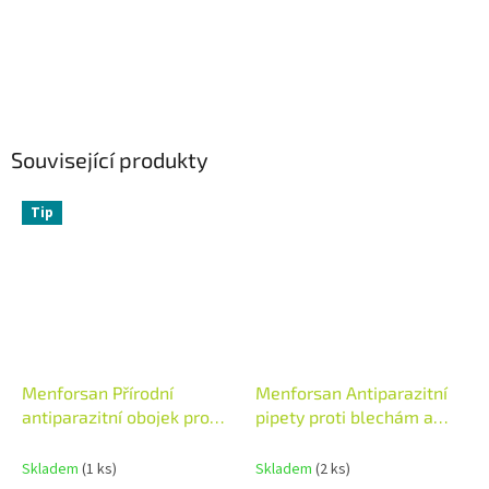
Související produkty
Tip
Menforsan Přírodní
Menforsan Antiparazitní
antiparazitní obojek pro
pipety proti blechám a
psy odpuzující klíšťata a
klíšťatům pro psy – 2 x 1,5
blechy 60 cm
ml
Skladem
(1 ks)
Skladem
(2 ks)