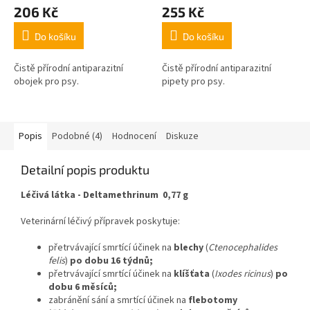
206 Kč
255 Kč
Do košíku
Do košíku
Čistě přírodní antiparazitní
Čistě přírodní antiparazitní
obojek pro psy.
pipety pro psy.
Popis
Podobné (4)
Hodnocení
Diskuze
Detailní popis produktu
Léčivá látka - Deltamethrinum 0,77 g
Veterinární léčivý přípravek poskytuje:
přetrvávající smrtící účinek na
blechy
(
Ctenocephalides
felis
)
po dobu 16 týdnů;
přetrvávající smrtící účinek na
klíšťata
(
Ixodes ricinus
)
po
dobu 6 měsíců;
zabránění sání a smrtící účinek na
flebotomy