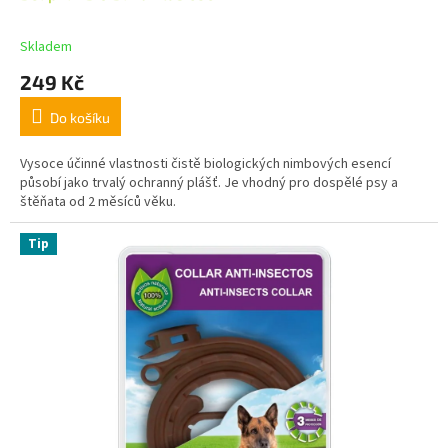
Skladem
249 Kč
Do košíku
Vysoce účinné vlastnosti čistě biologických nimbových esencí
působí jako trvalý ochranný plášť. Je vhodný pro dospělé psy a
štěňata od 2 měsíců věku.
Tip