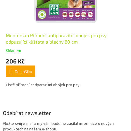
Menforsan Přírodní antiparazitní obojek pro psy
odpuzující klíšťata a blechy 60 cm
Skladem
206 Kč
Do košíku
Čistě přírodní antiparazitní obojek pro psy.
Z
á
p
a
Odebírat newsletter
t
Vložte svůj e-mail a my vám budeme zasílat informace o nových
í
produktech na našem e-shopu.