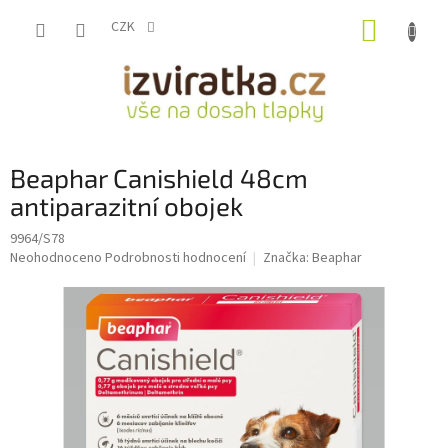
Přejít
NÁKUP
na
CZK
obsah
KOŠÍK
Beaphar Canishield 48cm
antiparazitní obojek
9964/S78
Průměrné
Neohodnoceno
Podrobnosti hodnocení
Značka:
Beaphar
hodnocení
produktu
je
0,0
z
5
hvězdiček.