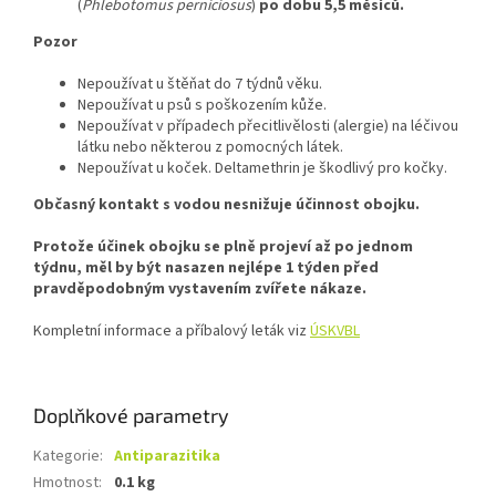
(
Phlebotomus perniciosus
)
po dobu 5,5 měsíců.
Pozor
Nepoužívat u štěňat do 7 týdnů věku.
Nepoužívat u psů s poškozením kůže.
Nepoužívat v případech přecitlivělosti (alergie) na léčivou
látku nebo některou z pomocných látek.
Nepoužívat u koček. Deltamethrin je škodlivý pro kočky.
Občasný kontakt s vodou nesnižuje účinnost obojku.
Protože účinek obojku se plně projeví až po jednom
týdnu, měl by být nasazen nejlépe 1 týden před
pravděpodobným vystavením zvířete nákaze.
Kompletní informace a příbalový leták viz
ÚSKVBL
Doplňkové parametry
Kategorie
:
Antiparazitika
Hmotnost
:
0.1 kg