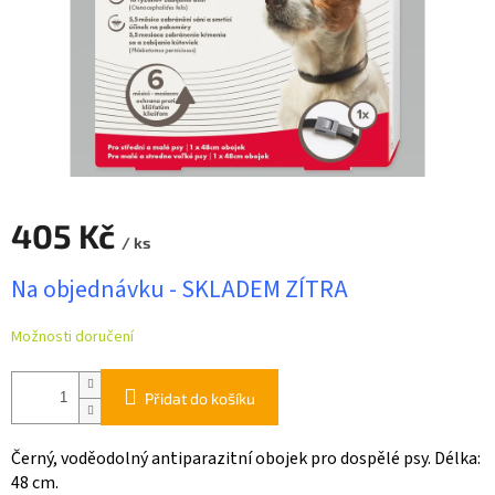
405 Kč
/ ks
Měrná
Na objednávku - SKLADEM ZÍTRA
cena:
Možnosti doručení
Přidat do košíku
Černý, voděodolný antiparazitní obojek pro dospělé psy. Délka:
48 cm.