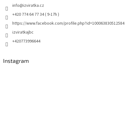
info
@
izviratka.cz
+420 774 64 77 34 ( 9-17h )
https://www.facebook.com/profile.php?id=100063830512584
izviratkajbc
+420773996644
Instagram