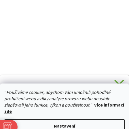
CHCETE SLEVU 5 % na Váš první nákup?
"
Používáme cookies, abychom Vám umožnili pohodlné
Stačí se přihlásit k odběru novinek z našeho obchodu a je
HURTTA-COLLECTION.CZ
Vaše :)
prohlížení webu a díky analýze provozu webu neustále
zlepšovali jeho funkce, výkon a použitelnost.
"
Více informací
zde
Ano, chci se přihlásit
Vytvořil Shoptet
Nastavení
Zásady zpracování osobních údajů