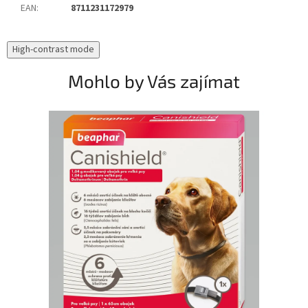
EAN
:
8711231172979
High-contrast mode
Mohlo by Vás zajímat