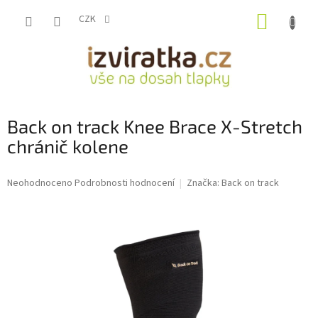
Přejít
NÁKUP
na
CZK
obsah
KOŠÍK
Back on track Knee Brace X-Stretch
chránič kolene
Průměrné
Neohodnoceno
Podrobnosti hodnocení
Značka:
Back on track
hodnocení
produktu
je
0,0
z
5
hvězdiček.