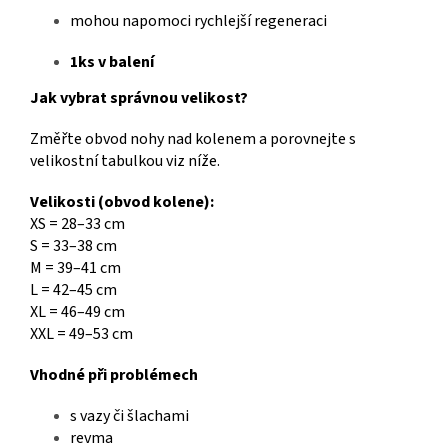
mohou napomoci rychlejší regeneraci
1ks v balení
Jak vybrat správnou velikost?
Změřte obvod nohy nad kolenem a porovnejte s
velikostní tabulkou viz níže.
Velikosti (obvod kolene):
XS = 28–33 cm
S = 33–38 cm
M = 39–41 cm
L = 42–45 cm
XL = 46–49 cm
XXL = 49–53 cm
Vhodné při problémech
s vazy či šlachami
revma