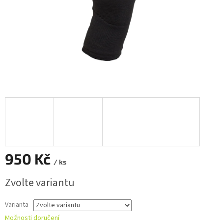
950 Kč
/ ks
Měrná
Zvolte variantu
cena:
Varianta
Možnosti doručení