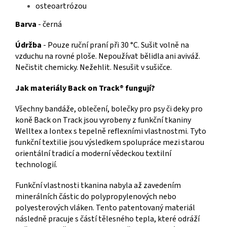
osteoartrózou
Barva
- černá
Údržba
-
Pouze ruční praní při 30 °C. Sušit volně na
vzduchu na rovné ploše. Nepoužívat bělidla ani aviváž.
Nečistit chemicky. Nežehlit. Nesušit v sušičce.
Jak materiály Back on Track® fungují?
Všechny bandáže, oblečení, bolečky pro psy či deky pro
koně Back on Track jsou vyrobeny z funkční tkaniny
Welltex a Iontex s tepelně reflexními vlastnostmi. Tyto
funkční textilie jsou výsledkem spolupráce mezi starou
orientální tradicí a moderní vědeckou textilní
technologií.
Funkční vlastnosti tkanina nabyla až zavedením
minerálních částic do polypropylenových nebo
polyesterových vláken. Tento patentovaný materiál
následně pracuje s částí tělesného tepla, které odráží