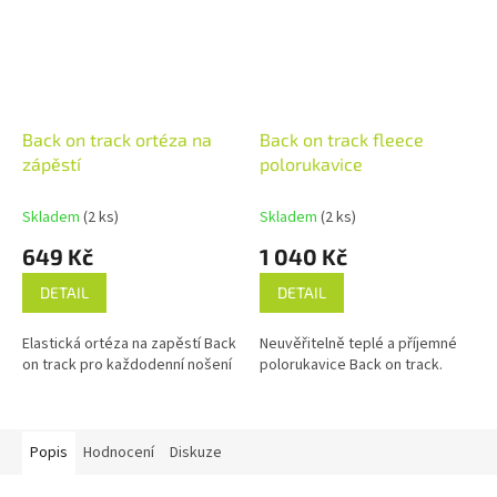
Back on track ortéza na
Back on track fleece
zápěstí
polorukavice
Skladem
(2 ks)
Skladem
(2 ks)
649 Kč
1 040 Kč
DETAIL
DETAIL
Elastická ortéza na zapěstí Back
Neuvěřitelně teplé a příjemné
on track pro každodenní nošení
polorukavice Back on track.
Popis
Hodnocení
Diskuze