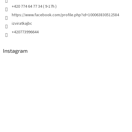
+420 774 64 77 34 ( 9-17h )
https://www.facebook.com/profile.php?id=100063830512584
izviratkajbc
+420773996644
Instagram