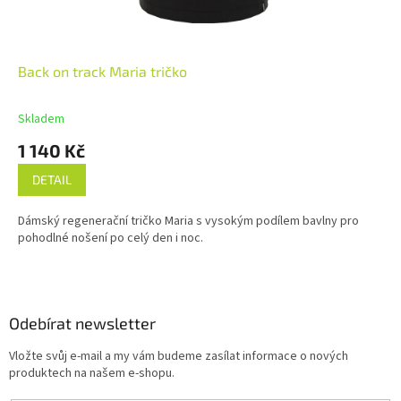
Back on track Maria tričko
Skladem
1 140 Kč
DETAIL
Dámský regenerační tričko Maria s vysokým podílem bavlny pro
pohodlné nošení po celý den i noc.
Z
á
p
a
Odebírat newsletter
t
Vložte svůj e-mail a my vám budeme zasílat informace o nových
í
produktech na našem e-shopu.