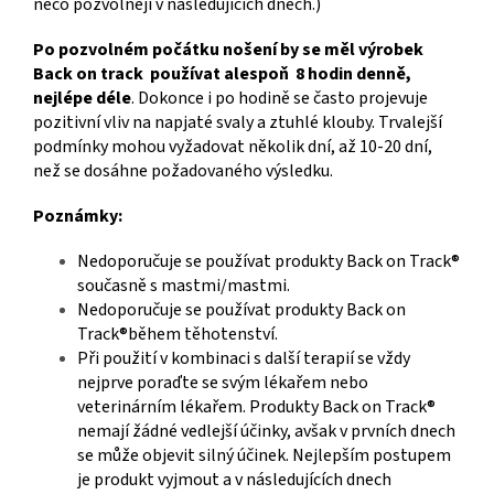
něco pozvolněji v následujících dnech.)
Po pozvolném počátku nošení by se měl výrobek
Back on track používat alespoň 8 hodin denně,
nejlépe déle
. Dokonce i po hodině se často projevuje
pozitivní vliv na napjaté svaly a ztuhlé klouby. Trvalejší
podmínky mohou vyžadovat několik dní, až 10-20 dní,
než se dosáhne požadovaného výsledku.
Poznámky:
Nedoporučuje se používat produkty Back on Track®
současně s mastmi/mastmi.
Nedoporučuje se používat produkty Back on
Track®během těhotenství.
Při použití v kombinaci s další terapií se vždy
nejprve poraďte se svým lékařem nebo
veterinárním lékařem. Produkty Back on Track®
nemají žádné vedlejší účinky, avšak v prvních dnech
se může objevit silný účinek. Nejlepším postupem
je produkt vyjmout a v následujících dnech