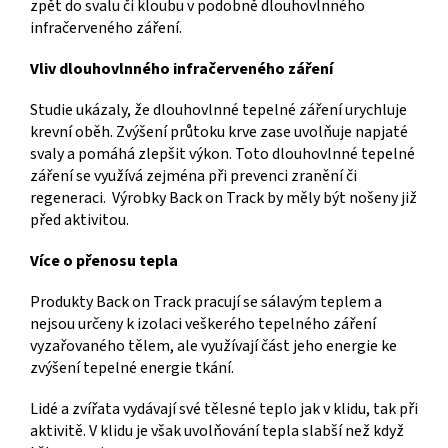
zpět do svalu či kloubu v podobně dlouhovlnného
infračerveného záření.
Vliv dlouhovlnného infračerveného záření
Studie ukázaly, že dlouhovlnné tepelné záření urychluje
krevní oběh. Zvýšení průtoku krve zase uvolňuje napjaté
svaly a pomáhá zlepšit výkon. Toto dlouhovlnné tepelné
záření se využívá zejména při prevenci zranění či
regeneraci. Výrobky Back on Track by měly být nošeny již
před aktivitou.
Více o přenosu tepla
Produkty Back on Track pracují se sálavým teplem a
nejsou určeny k izolaci veškerého tepelného záření
vyzařovaného tělem, ale využívají část jeho energie ke
zvýšení tepelné energie tkání.
Lidé a zvířata vydávají své tělesné teplo jak v klidu, tak při
aktivitě. V klidu je však uvolňování tepla slabší než když