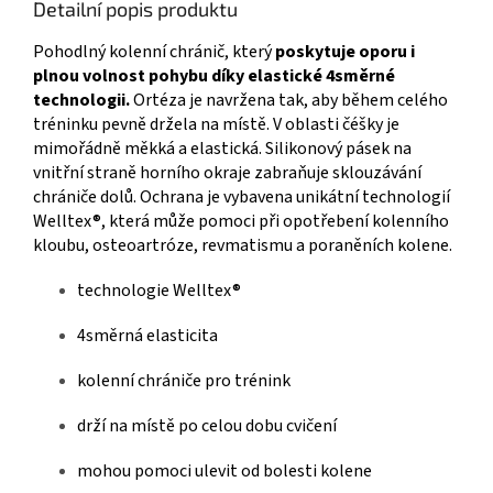
Detailní popis produktu
Pohodlný kolenní chránič, který
poskytuje oporu i
plnou volnost pohybu díky elastické 4směrné
technologii.
Ortéza je navržena tak, aby během celého
tréninku pevně držela na místě. V oblasti čéšky je
mimořádně měkká a elastická. Silikonový pásek na
vnitřní straně horního okraje zabraňuje sklouzávání
chrániče dolů. Ochrana je vybavena unikátní technologií
Welltex®, která může pomoci při opotřebení kolenního
kloubu, osteoartróze, revmatismu a poraněních kolene.
technologie Welltex®
4směrná elasticita
kolenní chrániče pro trénink
drží na místě po celou dobu cvičení
mohou pomoci ulevit od bolesti kolene