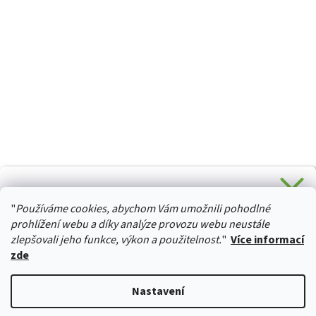
CHCETE SLEVU 5 % na Váš první nákup?
"
Používáme cookies, abychom Vám umožnili pohodlné
Stačí se přihlásit k odběru novinek z našeho obchodu a je
HURTTA-COLLECTION.CZ
Vaše :)
prohlížení webu a díky analýze provozu webu neustále
zlepšovali jeho funkce, výkon a použitelnost.
"
Více informací
zde
Ano, chci se přihlásit
Vytvořil Shoptet
Nastavení
Zásady zpracování osobních údajů