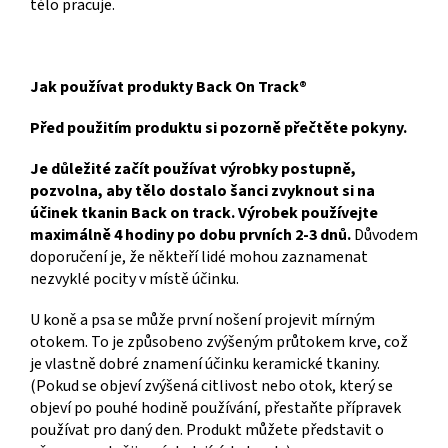
tělo pracuje.
Jak používat produkty Back On Track®
Před použitím produktu si pozorně přečtěte pokyny.
Je důležité začít používat výrobky postupně,
pozvolna, aby tělo dostalo šanci zvyknout si na
účinek tkanin Back on track. Výrobek používejte
maximálně 4 hodiny po dobu prvních 2-3 dnů.
Důvodem
doporučení je, že někteří lidé mohou zaznamenat
nezvyklé pocity v místě účinku.
U koně a psa se může první nošení projevit mírným
otokem. To je způsobeno zvýšeným průtokem krve, což
je vlastně dobré znamení účinku keramické tkaniny.
(Pokud se objeví zvýšená citlivost nebo otok, který se
objeví po pouhé hodině používání, přestaňte přípravek
používat pro daný den. Produkt můžete představit o