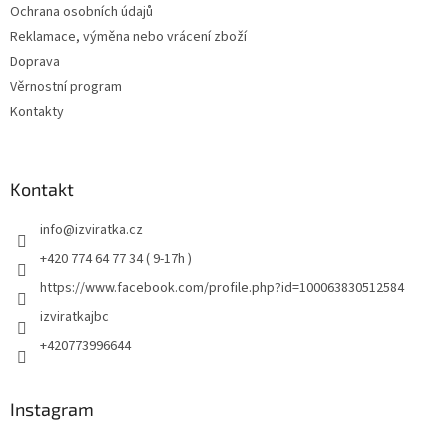
Ochrana osobních údajů
Reklamace, výměna nebo vrácení zboží
Doprava
Věrnostní program
Kontakty
Kontakt
info
@
izviratka.cz
+420 774 64 77 34 ( 9-17h )
https://www.facebook.com/profile.php?id=100063830512584
izviratkajbc
+420773996644
Instagram