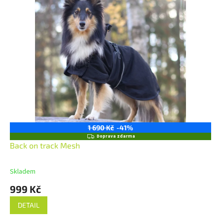
1 690 Kč
-41%
Z
Doprava zdarma
D
Back on track Mesh
A
R
M
Skladem
A
999 Kč
DETAIL