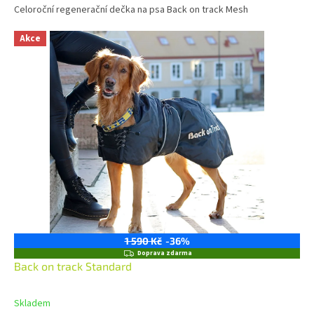
Celoroční regenerační dečka na psa Back on track Mesh
Akce
1 590 Kč
-36%
Z
Doprava zdarma
D
Back on track Standard
A
R
M
Skladem
A