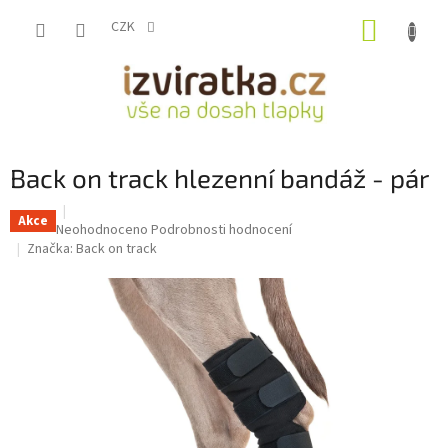
Přejít
NÁKUP
na
CZK
obsah
KOŠÍK
Back on track hlezenní bandáž - pár
Akce
Průměrné
Neohodnoceno
Podrobnosti hodnocení
hodnocení
Značka:
Back on track
produktu
je
0,0
z
5
hvězdiček.