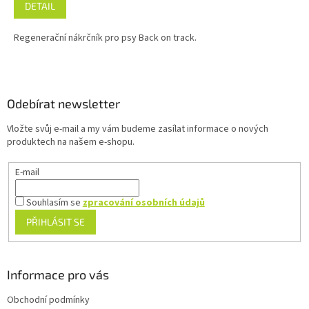
DETAIL
Regenerační nákrčník pro psy Back on track.
Z
á
p
a
Odebírat newsletter
t
Vložte svůj e-mail a my vám budeme zasílat informace o nových
í
produktech na našem e-shopu.
E-mail
Souhlasím se
zpracování osobních údajů
PŘIHLÁSIT SE
Informace pro vás
Obchodní podmínky