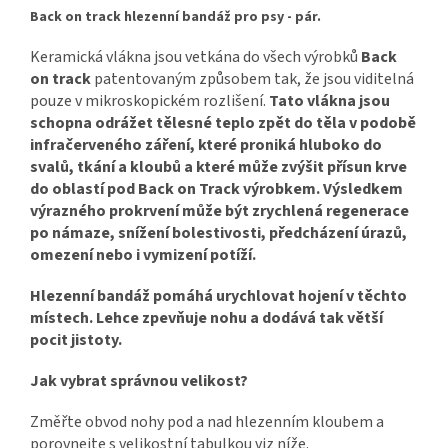
Back on track hlezenní bandáž pro psy - pár.
Keramická vlákna jsou vetkána do všech výrobků
Back
on track
patentovaným způsobem tak, že jsou viditelná
pouze v mikroskopickém rozlišení.
Tato vlákna jsou
schopna odrážet tělesné teplo zpět do těla v podobě
infračerveného záření, které proniká hluboko do
svalů, tkání a kloubů a které může zvýšit přísun krve
do oblastí pod Back on Track výrobkem. Výsledkem
výrazného prokrvení může být zrychlená regenerace
po námaze, snížení bolestivosti, předcházení úrazů,
omezení nebo i vymizení potíží.
Hlezenní bandáž pomáhá urychlovat hojení v těchto
místech. Lehce zpevňuje nohu a dodává tak větší
pocit jistoty.
Jak vybrat správnou velikost?
Změřte obvod nohy pod a nad hlezenním kloubem a
porovnejte s velikostní tabulkou viz níže.