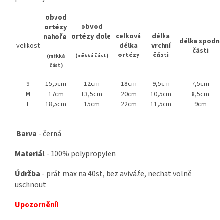
obvod
obvod
ortézy
ortézy dole
celková
délka
nahoře
délka spodn
velikost
délka
vrchní
části
ortézy
části
(měkká část)
(měkká
část)
S
15,5cm
12cm
18cm
9,5cm
7,5cm
M
17cm
13,5cm
20cm
10,5cm
8,5cm
L
18,5cm
15cm
22cm
11,5cm
9cm
Barva
- černá
Materiál
- 100% polypropylen
Údržba
- prát max na 40st, bez aviváže, nechat volně
uschnout
Upozornění!