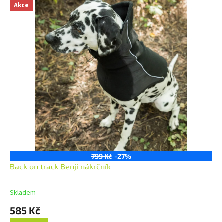
Akce
799 Kč
-27%
Back on track Benji nákrčník
Skladem
585 Kč