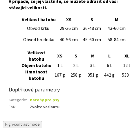
V případě, že jej vlastníte, se můžete odrazit od vaši
stávající velikosti.
Velikost batohu
XS
S
M
Obvod krku
29-36 cm
36-48 cm
43-60 cm
Obvod hrudníku
40-56 cm
45-60 cm
58-84 cm
Velikost
XS
S
M
L
XL
batohu
Objem batohu
1 L
2 L
3 L
6 L
12 
Hmotnost
167 g
258 g
351 g
442 g
533
batohu
Doplňkové parametry
Kategorie
:
Batohy pro psy
EAN
:
Zvolte variantu
High-contrast mode