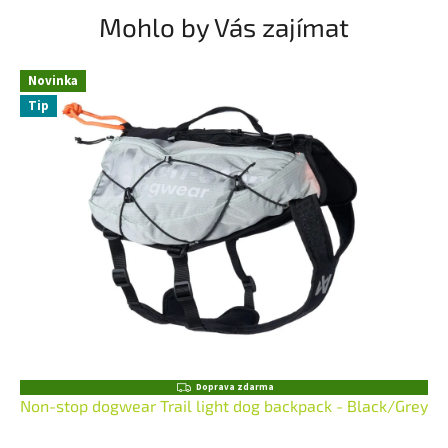
Mohlo by Vás zajímat
Novinka
Tip
Z
Doprava zdarma
D
Non-stop dogwear Trail light dog backpack - Black/Grey
A
R
M