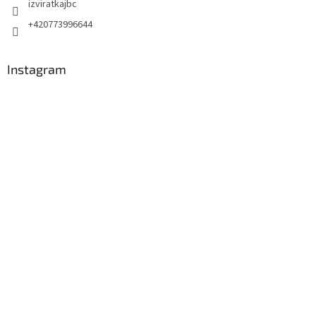
izviratkajbc
+420773996644
Instagram