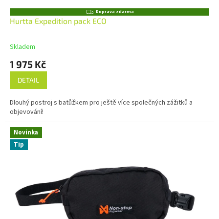
Z
Doprava zdarma
D
Hurtta Expedition pack ECO
A
R
M
Skladem
A
1 975 Kč
DETAIL
Dlouhý postroj s batůžkem pro ještě více společných zážitků a
objevování!
Novinka
Tip