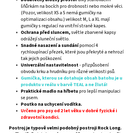
šňůrkám na bocích pro drobnosti nebo mokré věci.
(Pozor, velikost XS a S nemá gumičky na
optimalizaci obsahu.) velikost M, L a XL mají
gumičky s regulací na vnitřní straně kapes.
Ochrana před sluncem,
světle zbarvené kapsy
odrážejí sluneční světlo.
Snadné nasazení a sundání
pomocí 4
rychloupínací přezek, které jsou překryté a nehrozí
tak jejich poškození.
Univerzální nastavitelnost
-
přizpůsobení
obvodu krku a hrudníku pro různé velikosti psů.
Gumička, kterou se dotahuje obsah batohu je u
produktu v reálu v barvě TEAL a ne žlutá!
Praktické madlo na hřbetu
pro lepší manipulaci
se psem.
Poutko na uchycení vodítka.
Určeno pro psy od 2 let věku v dobré fyzické i
zdravotní kondici.
Postroj je typově velmi podobný postroji Rock Long.