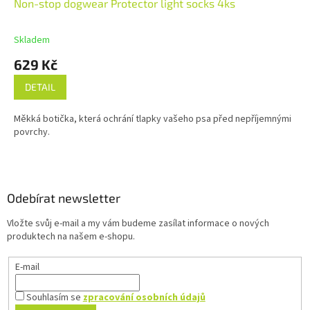
Non-stop dogwear Protector light socks 4ks
Skladem
629 Kč
DETAIL
Měkká botička, která ochrání tlapky vašeho psa před nepříjemnými
povrchy.
Z
á
p
a
Odebírat newsletter
t
Vložte svůj e-mail a my vám budeme zasílat informace o nových
í
produktech na našem e-shopu.
E-mail
Souhlasím se
zpracování osobních údajů