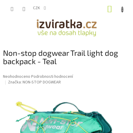
Přejít
NÁKUP
na
CZK
obsah
KOŠÍK
Non-stop dogwear Trail light dog
backpack - Teal
Průměrné
Neohodnoceno
Podrobnosti hodnocení
hodnocení
Značka:
NON-STOP DOGWEAR
produktu
je
0,0
z
5
hvězdiček.