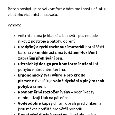
Batoh poskytuje psovi komfort a Vám možnost udělat si
v batohu více místa na sváču.
Výhody:
vnitřní strana je hladká a bez švů - pes nebude
nikdy z postroje a batohu odřený
Prodyšný a rychleschnoucí materiál
horní části
batohu
v kombinaci s materiálem HexiVent
zabraňují přehřívání psa.
Ultralehký design pro komfortní nošení
i při
pohybu v náročném terénu.
Ergonomický tvar výkroje pro krk do
písmene
Y
zajišťuje
volné dýchání a plný rozsah
pohybu ramen.
Rovnoměrné rozložení váhy –
boční kapsy
minimalizují tlak na páteř psa.
Voděodolné kapsy
chrání obsah před vlhkem a
jsou měkce podšité pro větší pohodlí.
Dodatečný úložný prostor
díky stahovacím