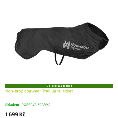
Z
Doprava zdarma
D
Non-stop dogwear Trail light jacket
A
R
M
Skladem - DOPRAVA ZDARMA
A
1 699 Kč