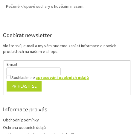
Pečené křupavé suchary s hovězím masem.
Z
á
p
a
Odebírat newsletter
t
Vložte svůj e-mail a my vám budeme zasílat informace o nových
í
produktech na našem e-shopu.
E-mail
Souhlasím se
zpracování osobních údajů
PŘIHLÁSIT SE
Informace pro vás
Obchodní podmínky
Ochrana osobních údajů