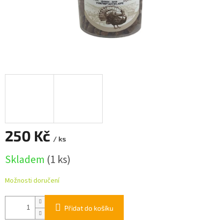
250 Kč
/ ks
Měrná
Skladem
(1 ks)
cena:
Možnosti doručení
Přidat do košíku