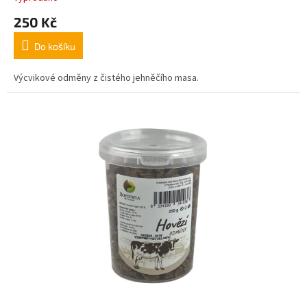
250 Kč
Do košíku
Výcvikové odměny z čistého jehněčího masa.