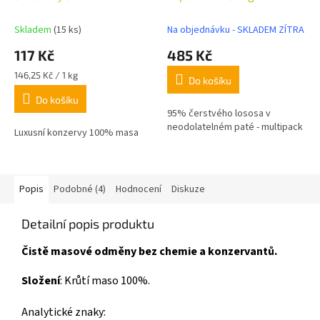
800g
Skladem
(15 ks)
Na objednávku - SKLADEM ZÍTRA
117 Kč
485 Kč
Měrná
146,25 Kč / 1 kg
Do košíku
cena:
Do košíku
95% čerstvého lososa v
neodolatelném paté - multipack
Luxusní konzervy 100% masa
Popis
Podobné (4)
Hodnocení
Diskuze
Detailní popis produktu
Čistě masové odměny bez chemie a konzervantů.
Složení
: Krůtí maso 100%.
Analytické znaky: