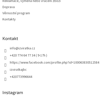
Reklamace, výměna nebo vrácení zboží
Doprava
Věrnostní program
Kontakty
Kontakt
info
@
izviratka.cz
+420 774 64 77 34 ( 9-17h )
https://www.facebook.com/profile.php?id=100063830512584
izviratkajbc
+420773996644
Instagram