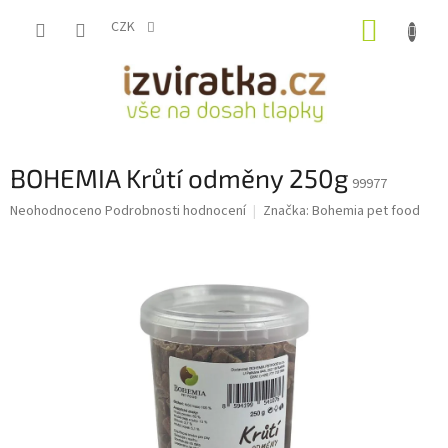
Přejít
NÁKUP
na
CZK
obsah
KOŠÍK
BOHEMIA Krůtí odměny 250g
99977
Průměrné
Neohodnoceno
Podrobnosti hodnocení
Značka:
Bohemia pet food
hodnocení
produktu
je
0,0
z
5
hvězdiček.