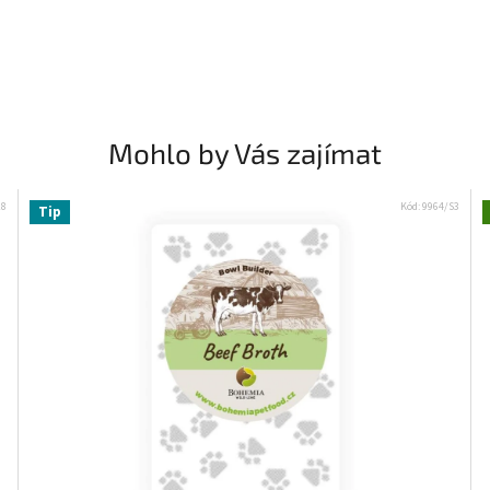
Mohlo by Vás zajímat
18
Kód:
9964/S3
Tip