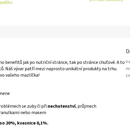
pelíšku
D
Ka
o benefitů jak po nutriční stránce, tak po stránce chuťové. A to
tů. Náš vývar patří mezi naprosto unikátní produkty na trhu.
H
ivo vašeho mazlíčka!
E
emene
roblémech se zuby či při
nechutenství
, průjmech
granulkami nebo masem
aso 20%, kvasnice 0,1%.