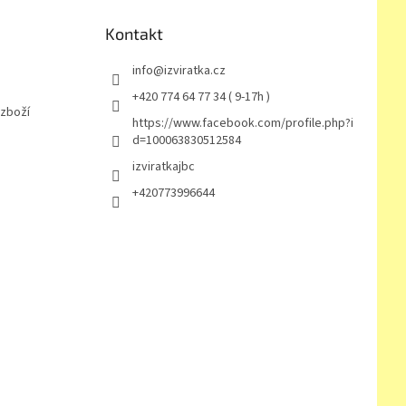
Kontakt
info
@
izviratka.cz
+420 774 64 77 34 ( 9-17h )
 zboží
https://www.facebook.com/profile.php?i
d=100063830512584
izviratkajbc
+420773996644