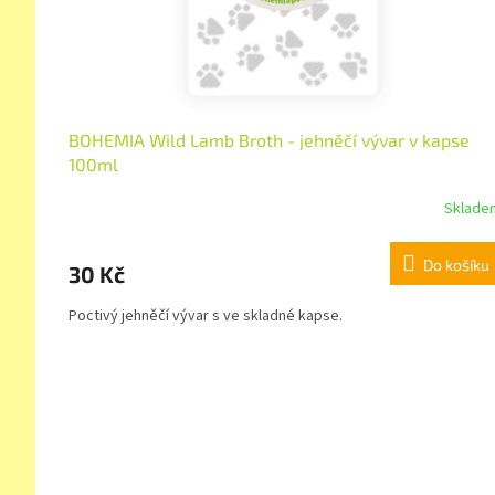
BOHEMIA Wild Lamb Broth - jehněčí vývar v kapse
100ml
Sklade
Do košíku
30 Kč
Poctivý jehněčí vývar s ve skladné kapse.
Z
á
p
a
t
í