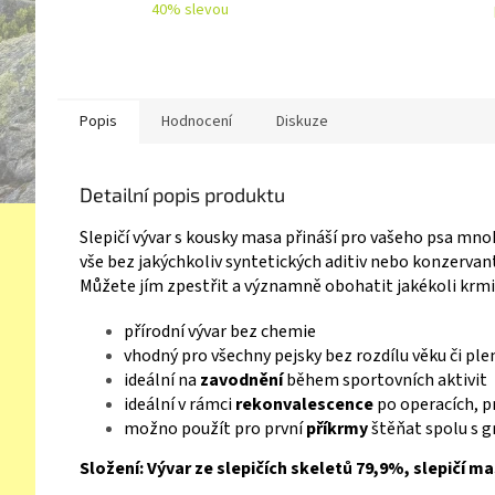
40% slevou
Popis
Hodnocení
Diskuze
Detailní popis produktu
Slepičí vývar s kousky masa přináší pro vašeho psa mnoh
vše bez jakýchkoliv syntetických aditiv nebo konzervan
Můžete jím zpestřit a významně obohatit jakékoli krm
přírodní vývar bez chemie
vhodný pro všechny pejsky bez rozdílu věku či pl
ideální na
zavodnění
během sportovních aktivit
ideální v rámci
rekonvalescence
po operacích, p
možno použít pro první
příkrmy
štěňat spolu s 
Složení:
Vývar ze slepičích skeletů 79,9%, slepičí m