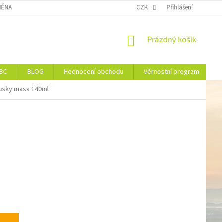
ĚNA NEBO VRÁCENÍ ZBOŽÍ
DOPRAVA
CZK
VĚRNOSTNÍ PROGRAM
Přihlášení
NÁKUPNÍ
Prázdný košík
KOŠÍK
JBC
BLOG
Hodnocení obchodu
Věrnostní program
ousky masa 140ml