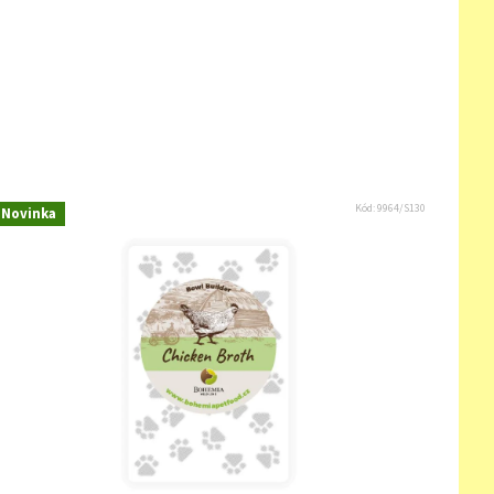
Kód:
9964/S130
Novinka