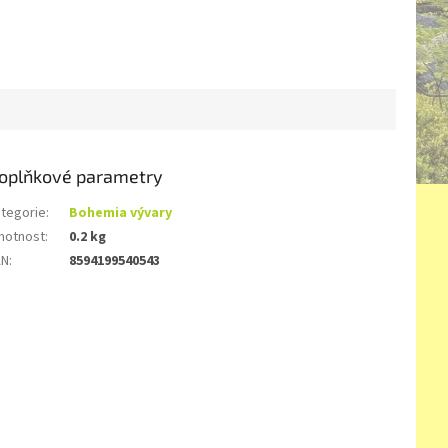
oplňkové parametry
tegorie
:
Bohemia vývary
motnost
:
0.2 kg
AN
:
8594199540543