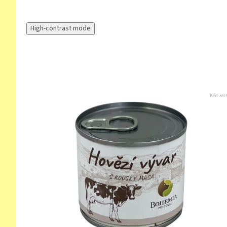
High-contrast mode
Kód:
69