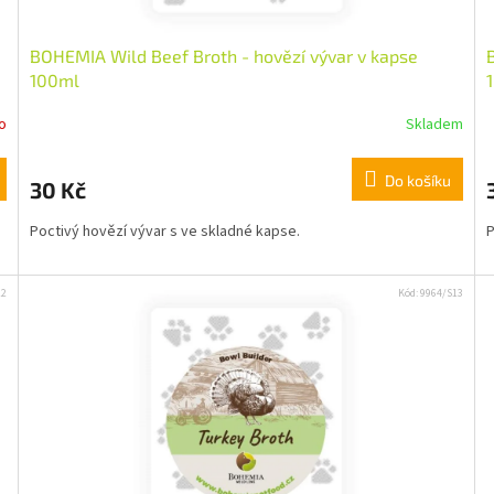
BOHEMIA Wild Beef Broth - hovězí vývar v kapse
100ml
o
Skladem
Do košíku
30 Kč
Poctivý hovězí vývar s ve skladné kapse.
P
12
Kód:
9964/S13