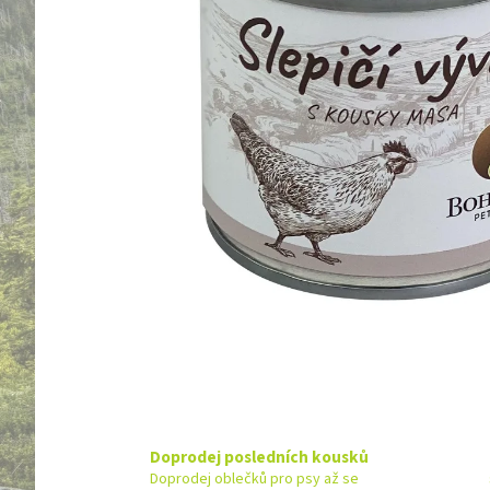
Doprodej posledních kousků
Doprodej oblečků pro psy až se