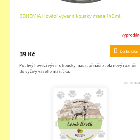
BOHEMIA Hovězí vývar s kousky masa 140ml
Vyprodán
Do košíku
39 Kč
Poctivý hovězí vývar s kousky masa, přináší zcela nový rozměr
do výživy vašeho mazlíčka.
Kód:
9964/S