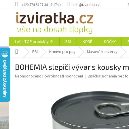
Přejít
+420 774 64 77 34 ( 9-17h )
info@izviratka.cz
na
obsah
Letní TOP produkty 🌞
PSI
KONĚ
KOČKY
Domů
PSI
Krmivo pro psy
Masové konzervy
BOHEMIA slepičí vývar s kousky 
Průměrné
Neohodnoceno
Podrobnosti hodnocení
Značka:
Bohemia pet f
hodnocení
produktu
je
0,0
z
5
hvězdiček.