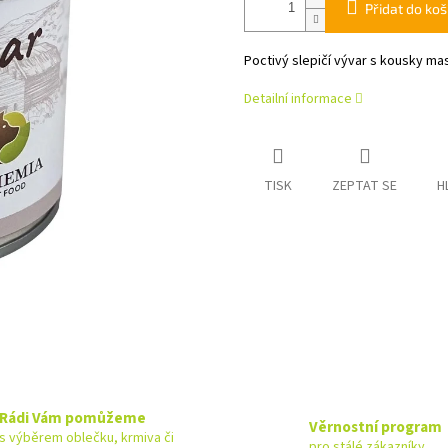
Přidat do koš
Poctivý slepičí vývar s kousky ma
Detailní informace
TISK
ZEPTAT SE
H
Rádi Vám pomůžeme
Věrnostní program
s výběrem oblečku, krmiva či
pro stálé zákazníky