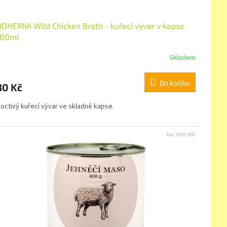
BOHEMIA Wild Chicken Broth - kuřecí vývar v kapse
100ml
Skladem
Do košíku
30 Kč
octivý kuřecí vývar ve skladné kapse.
Kód:
5450/400