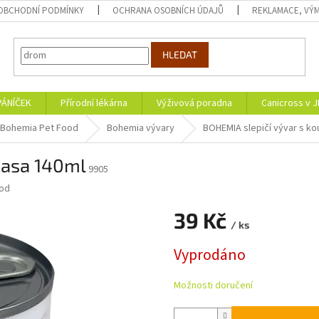
OBCHODNÍ PODMÍNKY
OCHRANA OSOBNÍCH ÚDAJŮ
REKLAMACE, VÝM
HLEDAT
PÁNÍČEK
Přírodní lékárna
Výživová poradna
Canicross v 
Bohemia Pet Food
Bohemia vývary
BOHEMIA slepičí vývar s k
masa 140ml
9905
ood
39 Kč
/ ks
Měrná
Vyprodáno
cena:
Možnosti doručení