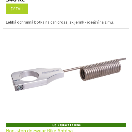
DETAIL
Lehká ochranná botka na canicross, skijerink - ideální na zimu.
Z
Doprava zdarma
D
Non-stop dogwear Bike Anténa