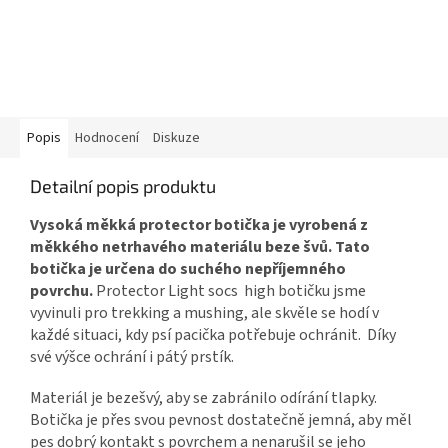
Popis
Hodnocení
Diskuze
Detailní popis produktu
Vysoká měkká protector botička je vyrobená z
měkkého netrhavého materiálu beze švů. Tato
botička je určena do suchého nepříjemného
povrchu.
Protector Light socs high botičku jsme
vyvinuli pro trekking a mushing, ale skvěle se hodí v
každé situaci, kdy psí pacička potřebuje ochránit. Díky
své výšce ochrání i pátý prstík.
Materiál je bezešvý, aby se zabránilo odírání tlapky.
Botička je přes svou pevnost dostatečně jemná, aby měl
pes dobrý kontakt s povrchem a nenarušil se jeho