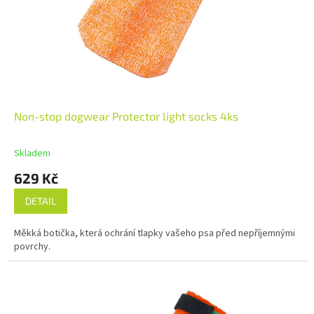
Non-stop dogwear Protector light socks 4ks
Skladem
629 Kč
DETAIL
Měkká botička, která ochrání tlapky vašeho psa před nepříjemnými
povrchy.