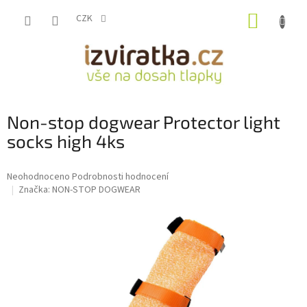
Přejít
NÁKUP
na
CZK
obsah
KOŠÍK
Non-stop dogwear Protector light
socks high 4ks
Průměrné
Neohodnoceno
Podrobnosti hodnocení
hodnocení
Značka:
NON-STOP DOGWEAR
produktu
je
0,0
z
5
hvězdiček.