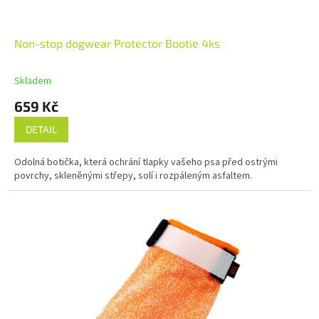
Non-stop dogwear Protector Bootie 4ks
Skladem
659 Kč
DETAIL
Odolná botička, která ochrání tlapky vašeho psa před ostrými
povrchy, skleněnými střepy, solí i rozpáleným asfaltem.