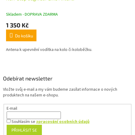
A
R
M
Skladem - DOPRAVA ZDARMA
A
1 350 Kč
Do košíku
Antena k upevnění vodítka na kolo či koloběžku.
Z
á
p
a
Odebírat newsletter
t
Vložte svůj e-mail a my vám budeme zasílat informace o nových
í
produktech na našem e-shopu.
E-mail
Souhlasím se
zpracování osobních údajů
PŘIHLÁSIT SE