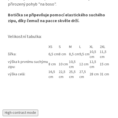
přirozený pohyb "na boso".
Botička se připevňuje pomocí elastického suchého
zipu, díky čemuž na pacce skvěle drží.
Velikostní tabulka:
XS
S
M
L
XL
2XL
10,5
11,5
šířka:
6,5 cm
8 cm
8,5 cm
9,5 cm
cm
cm
výška k prvnímu suchýmu
10,5
12,5
8 cm
10 cm
12 cm
15 cm
zipu:
cm
cm
16,5
22,5
25,5
27,5
výška celá:
28 cm
31 cm
cm
cm
cm
cm
High-contrast mode