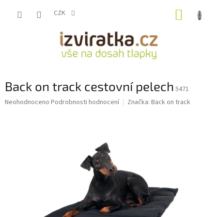
Přejít
NÁKUP
na
CZK
obsah
KOŠÍK
Back on track cestovní pelech
5471
Průměrné
Neohodnoceno
Podrobnosti hodnocení
Značka:
Back on track
hodnocení
produktu
je
0,0
z
5
hvězdiček.