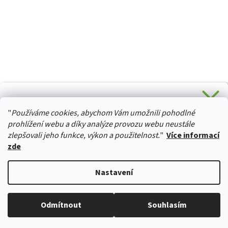
CHCETE SLEVU 5 % na Váš první nákup?
"
Používáme cookies, abychom Vám umožnili pohodlné
Stačí se přihlásit k odběru novinek z našeho obchodu a je
HURTTA-COLLECTION.CZ
Vaše :)
prohlížení webu a díky analýze provozu webu neustále
zlepšovali jeho funkce, výkon a použitelnost.
"
Více informací
zde
Ano, chci se přihlásit
Vytvořil Shoptet
Nastavení
Zásady zpracování osobních údajů
Copyright 2026
izviratka.cz
. Všechna práva vyhrazena.
Upravit
Odmítnout
Souhlasím
nastavení cookies