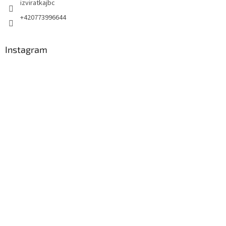
izviratkajbc
+420773996644
Instagram