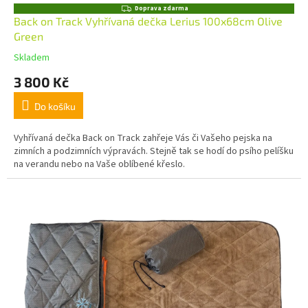
Z
Doprava zdarma
D
Back on Track Vyhřívaná dečka Lerius 100x68cm Olive
A
Green
R
M
Skladem
A
3 800 Kč
Do košíku
Vyhřívaná dečka Back on Track zahřeje Vás či Vašeho pejska na
zimních a podzimních výpravách. Stejně tak se hodí do psího pelíšku
na verandu nebo na Vaše oblíbené křeslo.