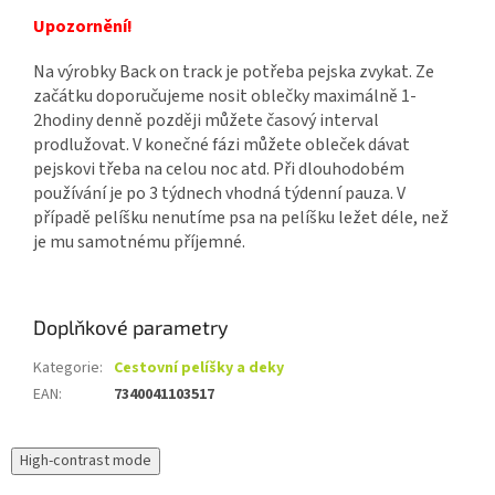
Upozornění!
Na výrobky Back on track je potřeba pejska zvykat. Ze
začátku doporučujeme nosit oblečky maximálně 1-
2hodiny denně později můžete časový interval
prodlužovat. V konečné fázi můžete obleček dávat
pejskovi třeba na celou noc atd. Při dlouhodobém
používání je po 3 týdnech vhodná týdenní pauza. V
případě pelíšku nenutíme psa na pelíšku ležet déle, než
je mu samotnému příjemné.
Doplňkové parametry
Kategorie
:
Cestovní pelíšky a deky
EAN
:
7340041103517
High-contrast mode