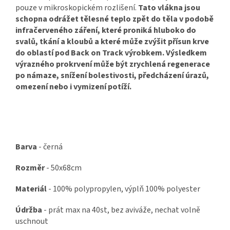
pouze v mikroskopickém rozlišení.
Tato vlákna jsou
schopna odrážet tělesné teplo zpět do těla v podobě
infračerveného záření, které proniká hluboko do
svalů, tkání a kloubů a které může zvýšit přísun krve
do oblastí pod Back on Track výrobkem. Výsledkem
výrazného prokrvení může být zrychlená regenerace
po námaze, snížení bolestivosti, předcházení úrazů,
omezení nebo i vymizení potíží.
Barva
- černá
Rozměr
- 50x68cm
Materiál
- 100% polypropylen, výplň 100% polyester
Údržba
- prát max na 40st, bez aviváže, nechat volně
uschnout