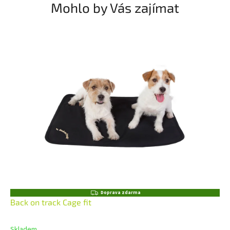
Mohlo by Vás zajímat
Z
Doprava zdarma
D
Back on track Cage fit
A
R
M
Skladem
A