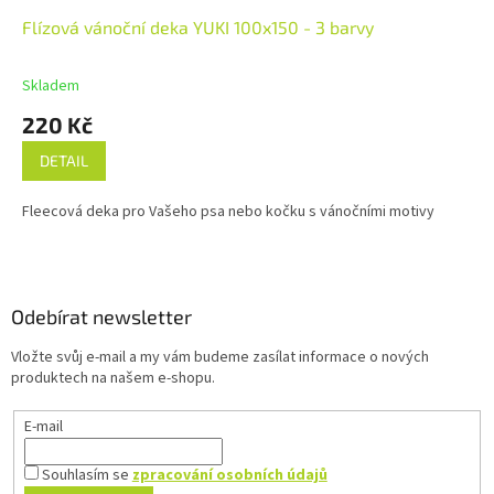
Flízová vánoční deka YUKI 100x150 - 3 barvy
Skladem
220 Kč
DETAIL
Fleecová deka pro Vašeho psa nebo kočku s vánočními motivy
Z
á
p
a
Odebírat newsletter
t
Vložte svůj e-mail a my vám budeme zasílat informace o nových
í
produktech na našem e-shopu.
E-mail
Souhlasím se
zpracování osobních údajů