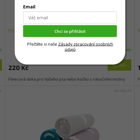
Email
Flízová vánoční deka YUKI 100x150 - 3 barvy
Chci se přihlásit
Přečtěte si naše
Zásady zpracování osobních
údajů
m
Skladem
DETAIL
220 Kč
Fleecová deka pro Vašeho psa nebo kočku s vánočními motivy
F
60
Kód:
9261/ED