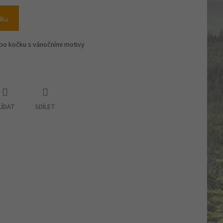
íku
bo kočku s vánočními motivy
LÍDAT
SDÍLET