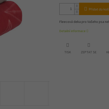
Přidat do koš
Fleecová deka pro Vašeho psa ne
Detailní informace
TISK
ZEPTAT SE
H