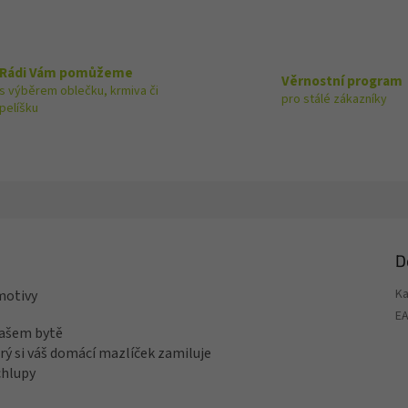
Rádi Vám pomůžeme
Věrnostní program
s výběrem oblečku, krmiva či
pro stálé zákazníky
pelíšku
D
Ka
motivy
E
vašem bytě
ý si váš domácí mazlíček zamiluje
chlupy