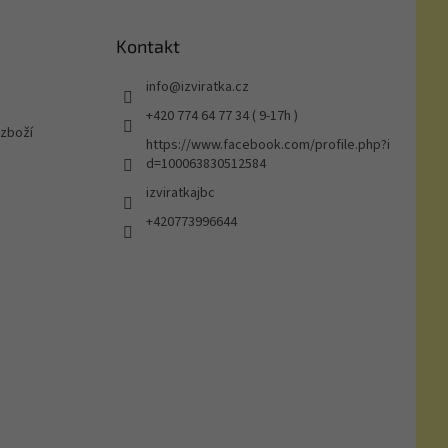
Kontakt
info
@
izviratka.cz
+420 774 64 77 34 ( 9-17h )
 zboží
https://www.facebook.com/profile.php?i
d=100063830512584
izviratkajbc
+420773996644