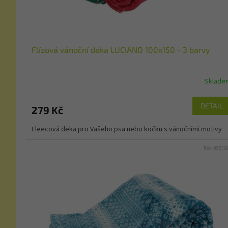
Flízová vánoční deka LUCIANO 100x150 - 3 barvy
Sklade
DETAIL
279 Kč
Fleecová deka pro Vašeho psa nebo kočku s vánočními motivy
Kód:
995/2