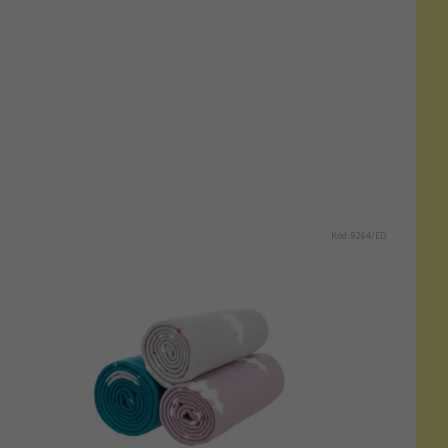
Kód:
9264/ED