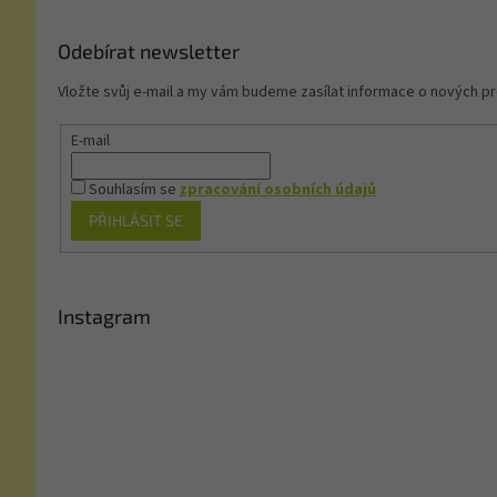
í
Odebírat newsletter
Vložte svůj e-mail a my vám budeme zasílat informace o nových 
E-mail
Souhlasím se
zpracování osobních údajů
PŘIHLÁSIT SE
Instagram