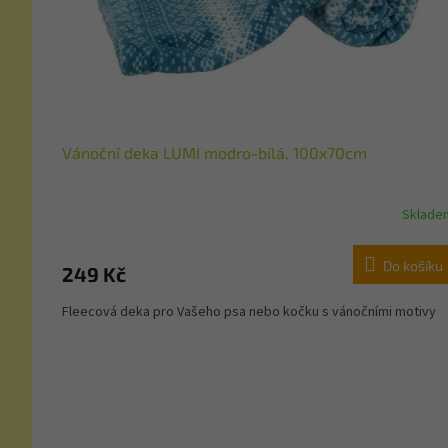
Vánoční deka LUMI modro-bílá, 100x70cm
Sklade
Do košíku
249 Kč
Fleecová deka pro Vašeho psa nebo kočku s vánočními motivy
Z
á
p
a
t