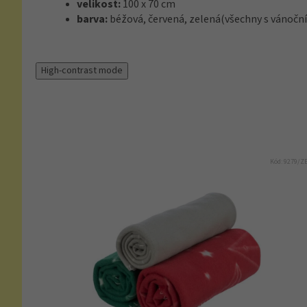
velikost:
100 x 70 cm
barva:
béžová, červená, zelená(všechny s vánočn
High-contrast mode
Kód:
9279/Z