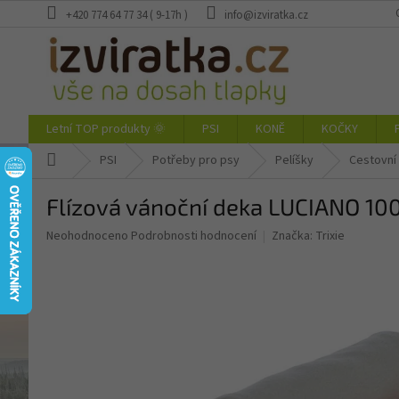
Přejít
+420 774 64 77 34 ( 9-17h )
info@izviratka.cz
na
obsah
Letní TOP produkty 🌞
PSI
KONĚ
KOČKY
Domů
PSI
Potřeby pro psy
Pelíšky
Cestovní 
Flízová vánoční deka LUCIANO 10
Průměrné
Neohodnoceno
Podrobnosti hodnocení
Značka:
Trixie
hodnocení
produktu
je
0,0
z
5
hvězdiček.