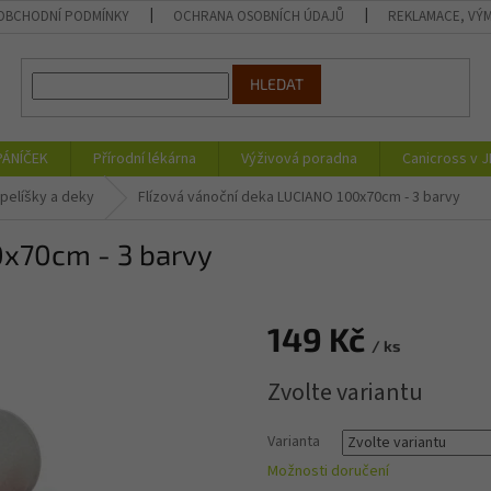
OBCHODNÍ PODMÍNKY
OCHRANA OSOBNÍCH ÚDAJŮ
REKLAMACE, VÝM
HLEDAT
PÁNÍČEK
Přírodní lékárna
Výživová poradna
Canicross v 
pelíšky a deky
Flízová vánoční deka LUCIANO 100x70cm - 3 barvy
0x70cm - 3 barvy
149 Kč
/ ks
Měrná
Zvolte variantu
cena:
Varianta
Možnosti doručení