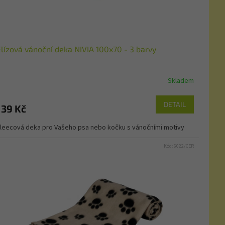
Flízová vánoční deka NIVIA 100x70 - 3 barvy
Skladem
DETAIL
139 Kč
leecová deka pro Vašeho psa nebo kočku s vánočními motivy
Kód:
6022/CER