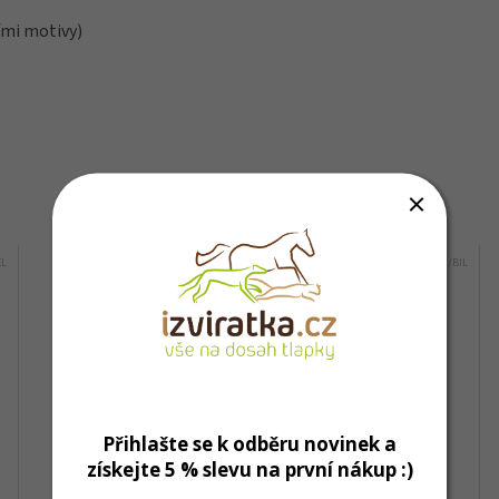
ími motivy)
Mohlo by Vás zajímat
EL
Kód:
7842/BIL
Přihlašte se k odběru novinek a
získejte 5 % slevu na první nákup :)