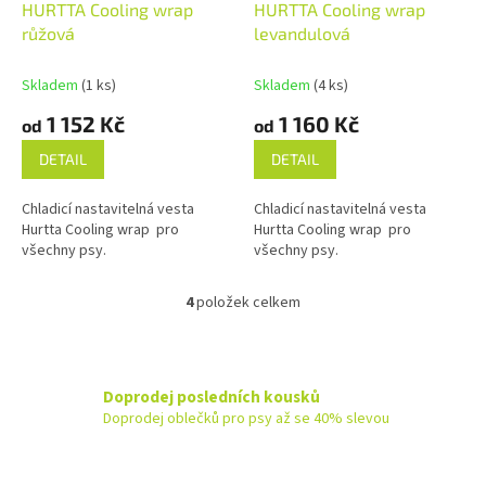
HURTTA Cooling wrap
HURTTA Cooling wrap
růžová
levandulová
Skladem
(1 ks)
Skladem
(4 ks)
1 152 Kč
1 160 Kč
od
od
DETAIL
DETAIL
Chladicí nastavitelná vesta
Chladicí nastavitelná vesta
Hurtta Cooling wrap pro
Hurtta Cooling wrap pro
všechny psy.
všechny psy.
4
položek celkem
O
v
l
á
d
Doprodej posledních kousků
a
Doprodej oblečků pro psy až se 40% slevou
c
í
p