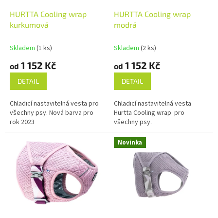
u
o
k
d
HURTTA Cooling wrap
HURTTA Cooling wrap
t
u
kurkumová
modrá
ů
k
t
Skladem
(1 ks)
Skladem
(2 ks)
ů
1 152 Kč
1 152 Kč
od
od
DETAIL
DETAIL
Chladicí nastavitelná vesta pro
Chladicí nastavitelná vesta
všechny psy. Nová barva pro
Hurtta Cooling wrap pro
rok 2023
všechny psy.
Novinka