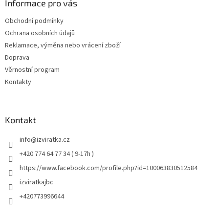
Informace pro vás
Obchodní podmínky
Ochrana osobních údajů
Reklamace, výměna nebo vrácení zboží
Doprava
Věrnostní program
Kontakty
Kontakt
info
@
izviratka.cz
+420 774 64 77 34 ( 9-17h )
https://www.facebook.com/profile.php?id=100063830512584
izviratkajbc
+420773996644