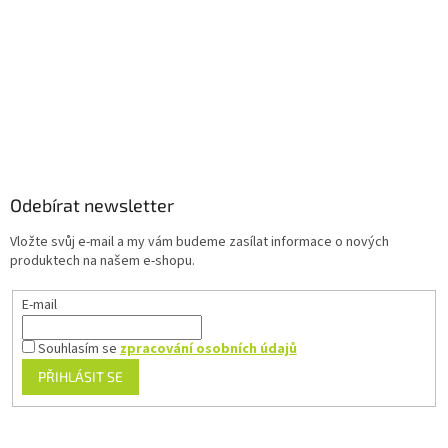
r
v
k
y
v
ý
p
Z
i
á
s
u
p
a
Odebírat newsletter
t
Vložte svůj e-mail a my vám budeme zasílat informace o nových
í
produktech na našem e-shopu.
E-mail
Souhlasím se
zpracování osobních údajů
PŘIHLÁSIT SE