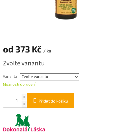
od
373 Kč
/ ks
Měrná
Zvolte variantu
cena:
Varianta
Možnosti doručení
Přidat do košíku