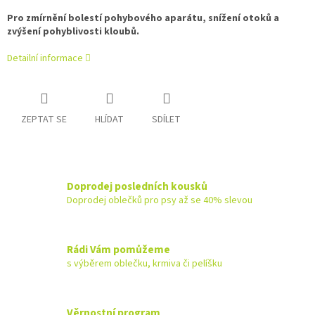
Pro zmírnění bolestí pohybového aparátu, snížení otoků a
zvýšení pohyblivosti kloubů.
Detailní informace
ZEPTAT SE
HLÍDAT
SDÍLET
Doprodej posledních kousků
Doprodej oblečků pro psy až se 40% slevou
Rádi Vám pomůžeme
s výběrem oblečku, krmiva či pelíšku
Věrnostní program