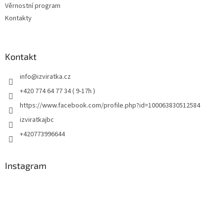
Věrnostní program
Kontakty
Kontakt
info
@
izviratka.cz
+420 774 64 77 34 ( 9-17h )
https://www.facebook.com/profile.php?id=100063830512584
izviratkajbc
+420773996644
Instagram