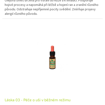
Olejová směs určená pro vtírání do kůže a k inhalaci. Podporuje
hojivé procesy a napomáhá při léčbě a hojení ran a zranění různého
původu. Odstraňuje nepříjemné pocity svědění. Zmírňuje projevy
alergií různého původu.
Láska 03 - Péče o uši v běžném režimu