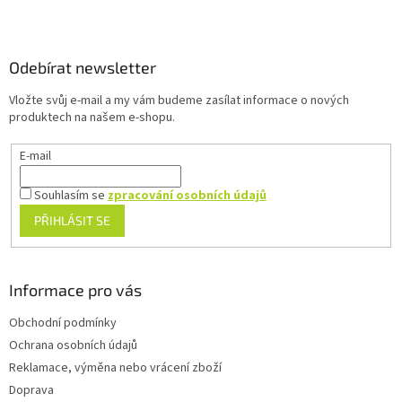
Z
á
p
a
Odebírat newsletter
t
Vložte svůj e-mail a my vám budeme zasílat informace o nových
í
produktech na našem e-shopu.
E-mail
Souhlasím se
zpracování osobních údajů
PŘIHLÁSIT SE
Informace pro vás
Obchodní podmínky
Ochrana osobních údajů
Reklamace, výměna nebo vrácení zboží
Doprava