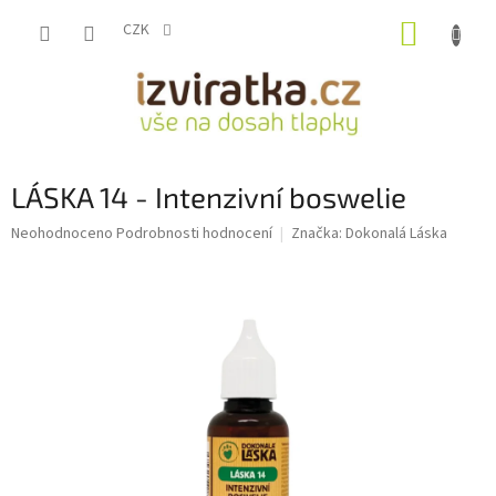
Přejít
NÁKUP
na
CZK
obsah
KOŠÍK
LÁSKA 14 - Intenzivní boswelie
Průměrné
Neohodnoceno
Podrobnosti hodnocení
Značka:
Dokonalá Láska
hodnocení
produktu
je
0,0
z
5
hvězdiček.