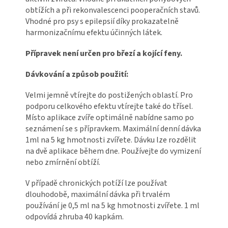
obtížích a při rekonvalescenci pooperačních stavů.
Vhodné pro psy s epilepsií díky prokazatelně
harmonizačnímu efektu účinných látek.
Přípravek není určen pro březí a kojící feny.
Dávkování a způsob použití:
Velmi jemně vtírejte do postižených oblastí. Pro
podporu celkového efektu vtírejte také do třísel.
Místo aplikace zvíře optimálně nabídne samo po
seznámení se s přípravkem. Maximální denní dávka
1ml na 5 kg hmotnosti zvířete. Dávku lze rozdělit
na dvě aplikace během dne. Používejte do vymizení
nebo zmírnění obtíží.
V případě chronických potíží lze používat
dlouhodobě, maximální dávka při trvalém
používání je 0,5 ml na 5 kg hmotnosti zvířete. 1 ml
odpovídá zhruba 40 kapkám.