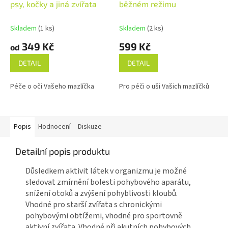
psy, kočky a jiná zvířata
běžném režimu
Skladem
(1 ks)
Skladem
(2 ks)
349 Kč
599 Kč
od
DETAIL
DETAIL
Péče o oči Vašeho mazlíčka
Pro péči o uši Vašich mazlíčků
Popis
Hodnocení
Diskuze
Detailní popis produktu
Důsledkem aktivit látek v organizmu je možné
sledovat zmírnění bolesti pohybového aparátu,
snížení otoků a zvýšení pohyblivosti kloubů.
Vhodné pro starší zvířata s chronickými
pohybovými obtížemi, vhodné pro sportovně
aktivní zvířata. Vhodné při akutních pohybových