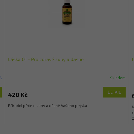
Láska 01 - Pro zdravé zuby a dásně
A
Skladem
DETAIL
420 Kč
Přírodní péče o zuby a dásně Vašeho pejska
N
r
z