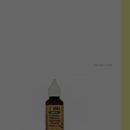
Kód:
8810/30M