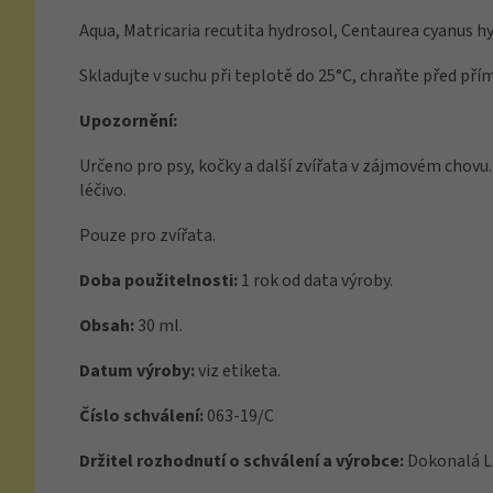
Aqua, Matricaria recutita hydrosol, Centaurea cyanus h
Skladujte v suchu při teplotě do 25°C, chraňte před 
Upozornění:
Určeno pro psy, kočky a další zvířata v zájmovém chovu.
léčivo.
Pouze pro zvířata.
Doba použitelnosti:
1 rok od data výroby.
Obsah:
30 ml.
Datum výroby:
viz etiketa.
Číslo schválení:
063-19/C
Držitel rozhodnutí o schválení a výrobce:
Dokonalá Lá