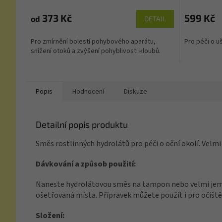
373 Kč
599 Kč
od
DETAIL
Pro zmírnění bolestí pohybového aparátu,
Pro péči o u
snížení otoků a zvýšení pohyblivosti kloubů.
Popis
Hodnocení
Diskuze
Detailní popis produktu
Směs rostlinných hydrolátů pro péči o oční okolí. Ve
Dávkování a způsob použití:
Naneste hydrolátovou směs na tampon nebo velmi jemnou 
ošetřovaná místa. Přípravek můžete použít i pro očištění 
Složení: