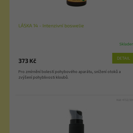
LÁSKA 14 - Intenzivní boswelie
Sklade
DETAIL
373 Kč
Pro zmírnění bolestí pohybového aparátu, snížení otoků a
zvýšení pohyblivosti kloubů.
Kód:
4712/1