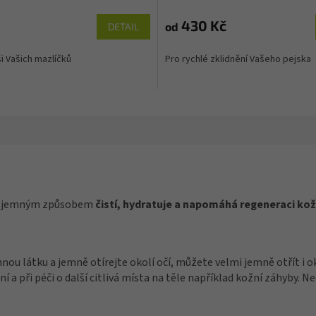
430 Kč
od
DETAIL
ši Vašich mazlíčků
Pro rychlé zklidnění Vašeho pejska
lmi jemným způsobem
čistí, hydratuje a napomáhá regeneraci kožn
látku a jemně otírejte okolí očí, můžete velmi jemně otřít i oko
a při péči o další citlivá místa na těle například kožní záhyby. Ne