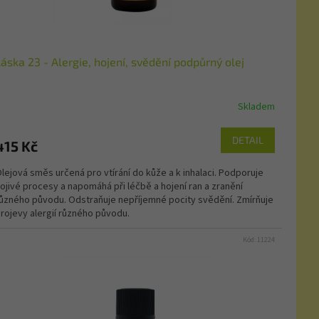
áska 23 - Alergie, hojení, svědění podpůrný olej
Skladem
DETAIL
415 Kč
lejová směs určená pro vtírání do kůže a k inhalaci. Podporuje
ojivé procesy a napomáhá při léčbě a hojení ran a zranění
ůzného původu. Odstraňuje nepříjemné pocity svědění. Zmírňuje
rojevy alergií různého původu.
Kód:
11224