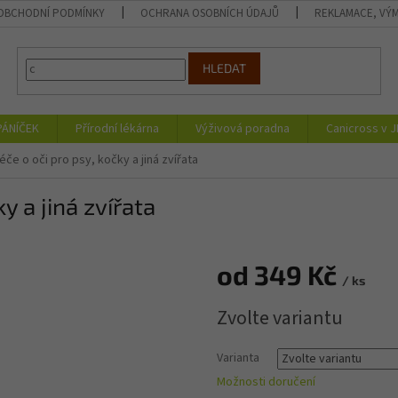
OBCHODNÍ PODMÍNKY
OCHRANA OSOBNÍCH ÚDAJŮ
REKLAMACE, VÝM
HLEDAT
PÁNÍČEK
Přírodní lékárna
Výživová poradna
Canicross v 
éče o oči pro psy, kočky a jiná zvířata
y a jiná zvířata
od
349 Kč
/ ks
Měrná
Zvolte variantu
cena:
Varianta
Možnosti doručení