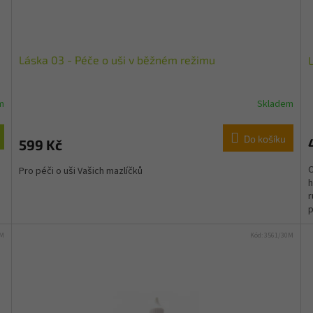
Láska 03 - Péče o uši v běžném režimu
L
m
Skladem
Do košíku
599 Kč
O
Pro péči o uši Vašich mazlíčků
h
r
p
0M
Kód:
3561/30M