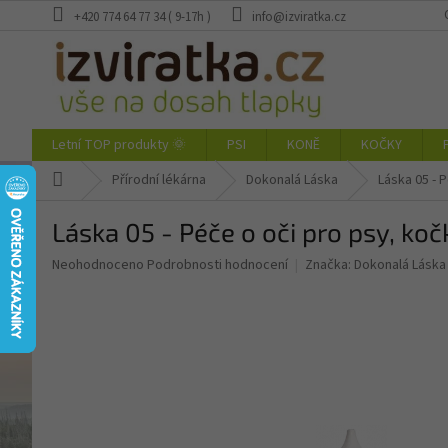
Přejít
+420 774 64 77 34 ( 9-17h )
info@izviratka.cz
na
obsah
Letní TOP produkty 🌞
PSI
KONĚ
KOČKY
Domů
Přírodní lékárna
Dokonalá Láska
Láska 05 - P
Láska 05 - Péče o oči pro psy, kočk
Průměrné
Neohodnoceno
Podrobnosti hodnocení
Značka:
Dokonalá Láska
hodnocení
produktu
je
0,0
z
5
hvězdiček.