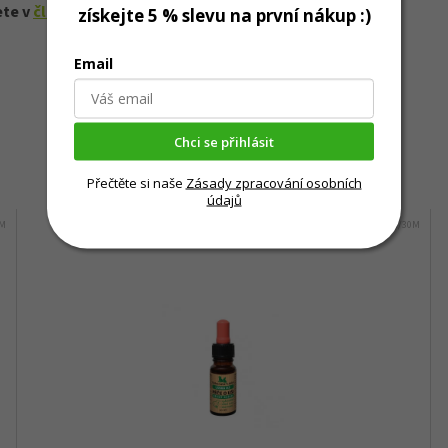
ete v
článku.
získejte 5 % slevu na první nákup :)
Email
Chci se přihlásit
Mohlo by Vás zajímat
Přečtěte si naše
Zásady zpracování osobních
údajů
0M
Kód:
3588/30M