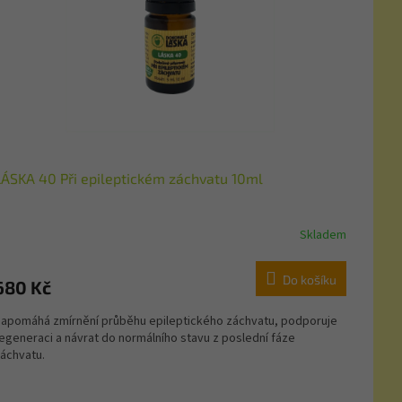
LÁSKA 40 Při epileptickém záchvatu 10ml
Skladem
Do košíku
680 Kč
apomáhá zmírnění průběhu epileptického záchvatu, podporuje
egeneraci a návrat do normálního stavu z poslední fáze
áchvatu.