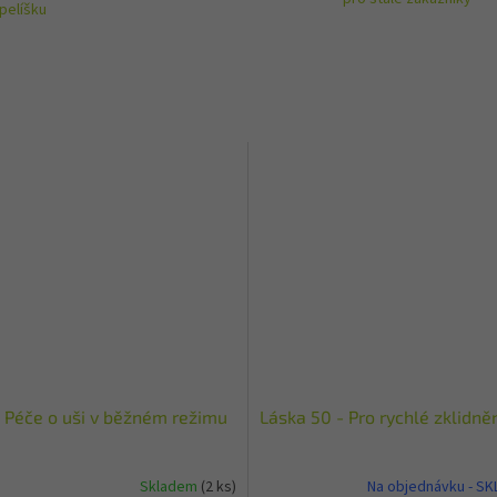
pelíšku
 Péče o uši v běžném režimu
Láska 50 - Pro rychlé zklidně
Skladem
(2 ks)
Na objednávku - S