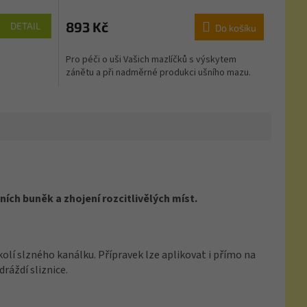
893 Kč
DETAIL
Do košíku
Pro péči o uši Vašich mazlíčků s výskytem
zánětu a při nadměrné produkci ušního mazu.
ích buněk a zhojení rozcitlivělých míst.
lí slzného kanálku. Přípravek lze aplikovat i přímo na
dráždí sliznice.