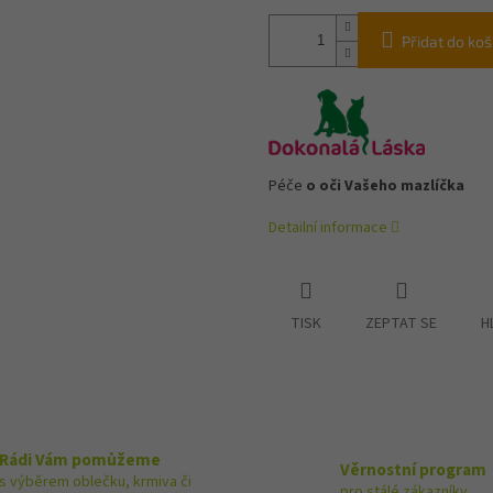
Přidat do koš
Péče
o oči Vašeho mazlíčka
Detailní informace
TISK
ZEPTAT SE
H
Rádi Vám pomůžeme
Věrnostní program
s výběrem oblečku, krmiva či
pro stálé zákazníky