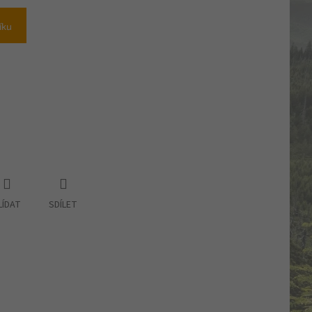
íku
LÍDAT
SDÍLET