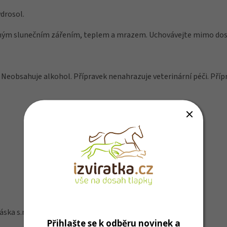
ydrosol.
přímým slunečním zářením, teplem a mrazem. Uchovávejte mimo dos
 Neobsahuje alkohol. Přípravek nenahrazuje veterinární péči. Přípr
ska s.r.o., Slámova 38/8, 103 00 Praha 10 CZ EU.
Přihlašte se k odběru novinek a