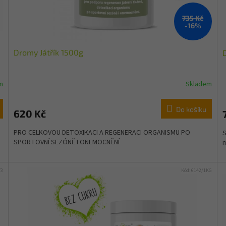
735 Kč
-16%
Dromy Játřík 1500g
m
Skladem
Do košíku
620 Kč
PRO CELKOVOU DETOXIKACI A REGENERACI ORGANISMU PO
S
SPORTOVNÍ SEZÓNĚ I ONEMOCNĚNÍ
m
73
Kód:
6142/1KG