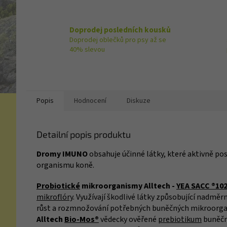
Doprodej posledních kousků
Doprodej oblečků pro psy až se
40% slevou
Popis
Hodnocení
Diskuze
Detailní popis produktu
Dromy IMUNO
obsahuje účinné látky, které aktivně pos
organismu koně.
Probiotické
mikroorganismy Alltech -
YEA SACC ®10
mikroflóry
. Využívají škodlivé látky způsobující nadměrn
růst a rozmnožování potřebných buněčných mikroorgani
Alltech
Bio-Mos®
vědecky ověřené
prebiotikum
buněčn