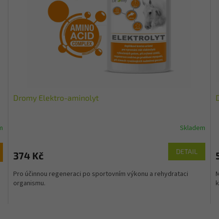
Dromy Elektro-aminolyt
m
Skladem
DETAIL
374 Kč
Pro účinnou regeneraci po sportovním výkonu a rehydrataci
M
organismu.
k