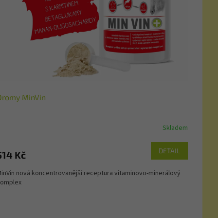
Dromy MinVin
Skladem
DETAIL
514 Kč
inVin nová koncentrovanější receptura vitaminovo-minerálový
omplex