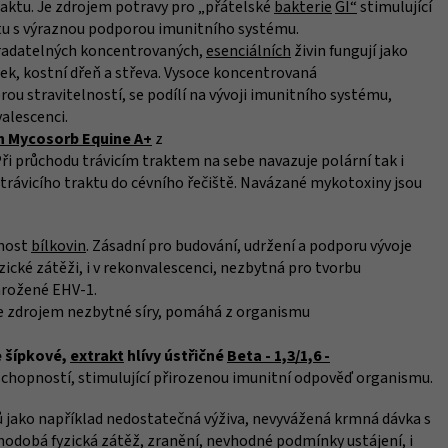
ktu. Je zdrojem potravy pro „přátelské
bakterie
GI“
stimulující
tu s výraznou podporou imunitního systému.
radatelných koncentrovaných,
esenciálních
živin fungují jako
ek, kostní dřeň a střeva. Vysoce koncentrovaná
ou stravitelností, se podílí na vývoji imunitního systému,
alescenci.
h Mycosorb Equine A+
z
ři průchodu trávicím traktem na sebe navazuje polární tak i
 trávicího traktu do cévního řečiště. Navázané mykotoxiny jsou
pnost
bílkovin
. Zásadní pro budování, udržení a podporu vývoje
zické zátěži, i v rekonvalescenci, nezbytná pro tvorbu
hrožené EHV-1.
e zdrojem nezbytné síry, pomáhá z organismu
e šípkové,
extrakt
hlívy ústřičné
Beta - 1,3/1,6 -
chopností, stimulující přirozenou imunitní odpověď organismu.
 jako například nedostatečná výživa, nevyvážená krmná dávka s
uhodobá fyzická zátěž, zranění, nevhodné podmínky ustájení, i