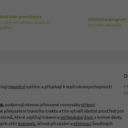
Rádi Vám pomůžeme
Věrnostní program
s výběrem oblečku, krmiva či
pro stálé zákazníky
pelíšku
D
Ka
ilují
imunitní
systém a přispívají k lepší obranyschopnosti
E
26
,
podporují obnovu přirozené rovnováhy
střevní
é překyselení trávicího traktu a tím vytváří ideální prostředí pro
zmů, které zajišťují trávení a
vstřebávání
živin
z krmné dávky.
ých stěn
kvasinek
, účinné při vázání a
eliminaci
škodlivých