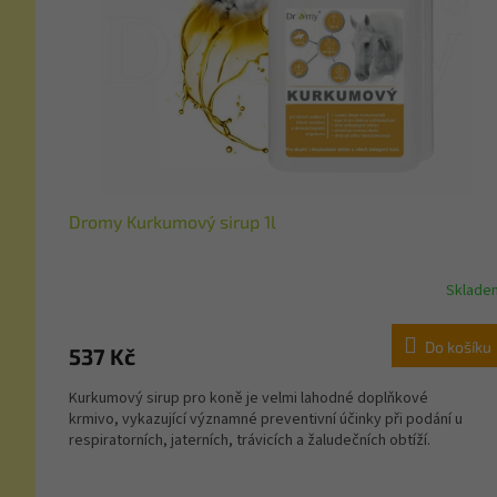
Dromy Kurkumový sirup 1l
Sklade
Do košíku
537 Kč
Kurkumový sirup pro koně je velmi lahodné doplňkové
krmivo, vykazující významné preventivní účinky při podání u
respiratorních, jaterních, trávicích a žaludečních obtíží.
Z