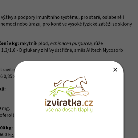
.
ýživy a podpory imunitního systému, pro staré, oslabené i
o
nemoci
nebo úrazu, pro koně ve vysoké fyzické zátěži se sklony
ení v kg:
rakytník plod,
echinacea purpurea
, růže
 1,3/1,6 - D glukany z hlívy ústřičné, směs Alltech Mycosorb
stravitelnost, stabilizátory střevní flóry:
10
 0,85 x 10
CFU/kg.
ků
:
0 mg.
koferol) 4000 mg.
00 kg:
00 kg, po dobu 1 - 2 měsíců.
Přihlašte se k odběru novinek a