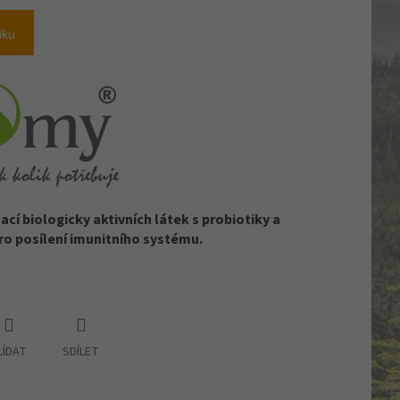
íku
í biologicky aktivních látek s probiotiky a
 posílení imunitního systému.
LÍDAT
SDÍLET