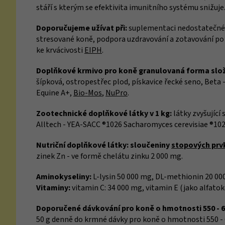
stáří s kterým se efektivita imunitního systému snižuje
Doporučujeme užívat při:
suplementaci nedostatečné v
stresované koně, podpora uzdravování a zotavování p
ke krvácivosti
EIPH
.
Doplňkové krmivo pro koně granulovaná forma slož
šípková,
ostropestřec plod, pískavice řecké seno, Beta -
Equine A+,
Bio-Mos
,
NuPro
.
Zootechnické doplňkové látky v 1 kg:
látky zvyšující 
Alltech - YEA-SACC ®1026 Sacharomyces cerevisiae ®1026
Nutriční doplňkové látky: sloučeniny
stopových prv
zinek Zn - ve formě chelátu zinku 2 000 mg.
Aminokyseliny:
L-lysin 50 000 mg, DL-methionin 20 00
Vitaminy:
vitamin C: 34 000 mg, vitamin E (jako alfato
Doporučené dávkování pro koně o hmotnosti 550 - 6
50 g denně do krmné dávky pro koně o hmotnosti 550 - 6