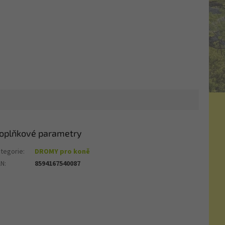
oplňkové parametry
tegorie
:
DROMY pro koně
AN
:
8594167540087