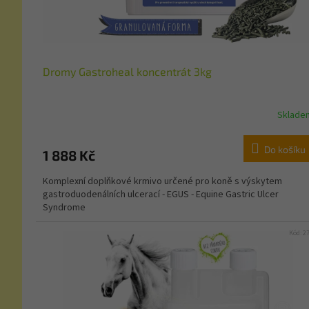
Dromy Gastroheal koncentrát 3kg
Sklade
Do košíku
1 888 Kč
Komplexní doplňkové krmivo určené pro koně s výskytem
gastroduodenálních ulcerací - EGUS - Equine Gastric Ulcer
Syndrome
Kód:
2