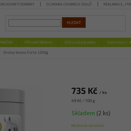
OBCHODNÍ PODMÍNKY
OCHRANA OSOBNÍCH ÚDAJŮ
REKLAMACE, VÝM
HLEDAT
PÁNÍČEK
Přírodní lékárna
Výživová poradna
Canicross v 
Dromy Imuno Forte 1500g
735 Kč
/ ks
Měrná
49 Kč / 100 g
cena:
Skladem
(2 ks)
Možnosti doručení