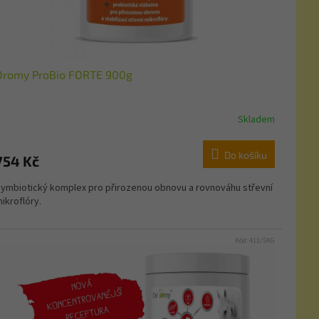
Dromy ProBio FORTE 900g
Skladem
Do košíku
754 Kč
ymbiotický komplex pro přirozenou obnovu a rovnováhu střevní
ikroflóry.
Kód:
411/5KG