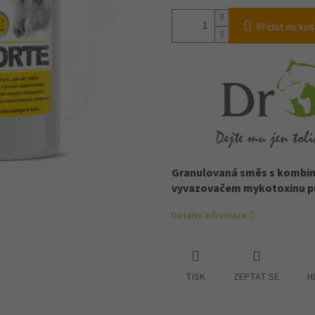
Přidat do koš
Granulovaná směs s kombinac
vyvazovačem mykotoxinu pro
Detailní informace
TISK
ZEPTAT SE
H