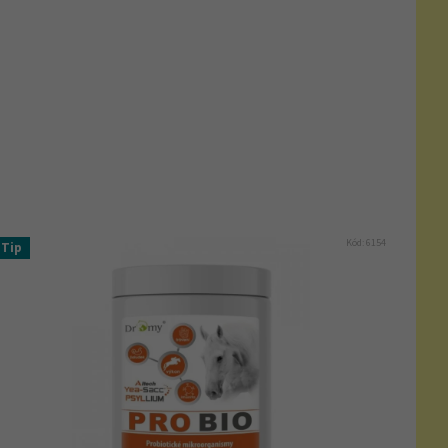
Kód:
6154
Tip