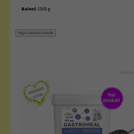
Balení:
1500 g
High-contrast mode
Kód:
9964/