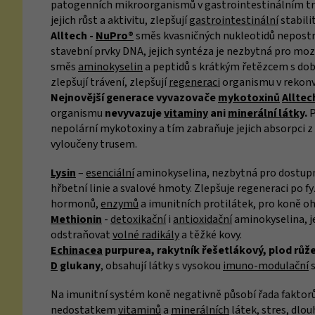
patogenních mikroorganismů v gastrointestinálním tra
jejich růst a aktivitu, zlepšují
gastrointestinální
stabili
Alltech -
NuPro®
směs kvasničných nukleotidů nepost
stavební prvky DNA, jejich syntéza je nezbytná pro moz
směs
aminokyselin
a peptidů s krátkým řetězcem s dobr
zlepšují trávení, zlepšují
regeneraci
organismu v rekonv
Nejnovější generace vyvazovače
mykotoxinů
Alltec
organismu
nevyvazuje
vitaminy
ani
minerální látky
.
P
nepolární mykotoxiny a tím zabraňuje jejich absorpci z
vyloučeny trusem.
Lysin
–
esenciální
aminokyselina, nezbytná pro dostu
hřbetní linie a svalové hmoty. Zlepšuje regeneraci po fy
hormonů,
enzymů
a imunitních protilátek, pro koně o
Methionin
-
detoxikační
i
antioxidační
aminokyselina, j
odstraňovat
volné radikály
a těžké kovy.
Echinacea
purpurea, rakytník řešetlákový, plod růž
D
glukany
, obsahují látky s vysokou
imuno-modulační
s
Na imunitní systém koně negativně působí řada faktorů
nedostatkem
vitaminů
a
minerálních
látek, stres, dlo