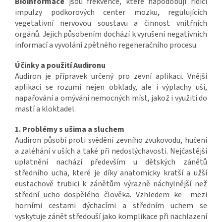
Bioinformace
jsou frekvence, které napodobují řídicí
impulzy podkorových center mozku, regulujících
vegetativní nervovou soustavu a činnost vnitřních
orgánů. Jejich působením dochází k vyrušení negativních
informací a vyvolání zpětného regeneračního procesu.
Účinky a použití Audironu
Audiron je přípravek určený pro zevní aplikaci. Vnější
aplikací se rozumí nejen obklady, ale i výplachy uší,
napařování a omývání nemocných míst, jakož i využití do
mastí a kloktadel.
1. Problémy s ušima a sluchem
Audiron působí proti svědění zevního zvukovodu, hučení
a zaléhání v uších a také při nedoslýchavosti. Nejčastější
uplatnění nachází především u dětských zánětů
středního ucha, které je díky anatomicky kratší a užší
eustachově trubici k zánětům výrazně náchylnější než
střední ucho dospělého člověka. Vzhledem ke mezi
horními cestami dýchacími a středním uchem se
vyskytuje zánět středouší jako komplikace při nachlazení