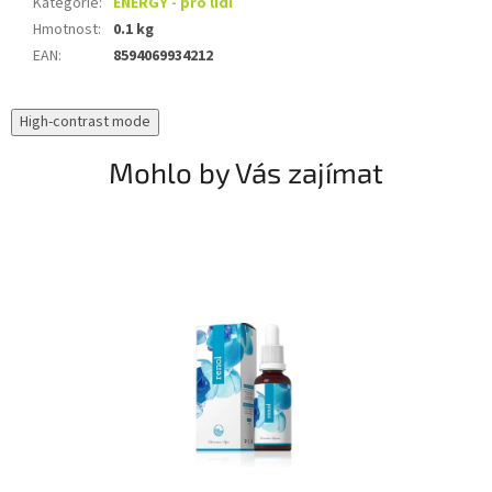
Kategorie
:
ENERGY - pro lidi
Hmotnost
:
0.1 kg
EAN
:
8594069934212
High-contrast mode
Mohlo by Vás zajímat