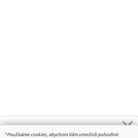
CHCETE SLEVU 5 % na Váš první nákup?
"
Používáme cookies, abychom Vám umožnili pohodlné
Stačí se přihlásit k odběru novinek z našeho obchodu a je
HURTTA-COLLECTION.CZ