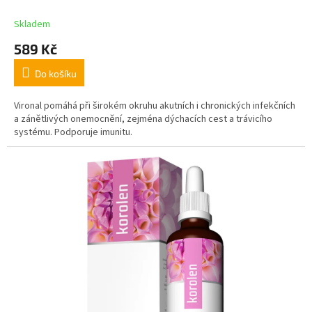
Skladem
589 Kč
Do košíku
Vironal pomáhá při širokém okruhu akutních i chronických infekčních
a zánětlivých onemocnění, zejména dýchacích cest a trávicího
systému. Podporuje imunitu.