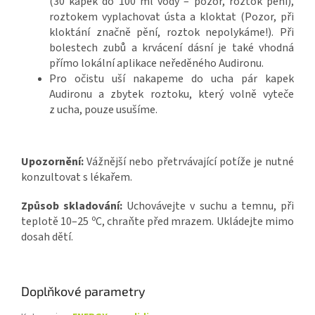
(30 kapek do 100 ml vody – pozor, roztok pění),
roztokem vyplachovat ústa a kloktat (Pozor, při
kloktání značně pění, roztok nepolykáme!). Při
bolestech zubů a krvácení dásní je také vhodná
přímo lokální aplikace neředěného Audironu.
Pro očistu uší nakapeme do ucha pár kapek
Audironu a zbytek roztoku, který volně vyteče
z ucha, pouze usušíme.
Upozornění:
Vážnější nebo přetrvávající potíže je nutné
konzultovat s lékařem.
Způsob skladování:
Uchovávejte v suchu a temnu, při
o
teplotě 10–25
C, chraňte před mrazem. Ukládejte mimo
dosah dětí.
Doplňkové parametry