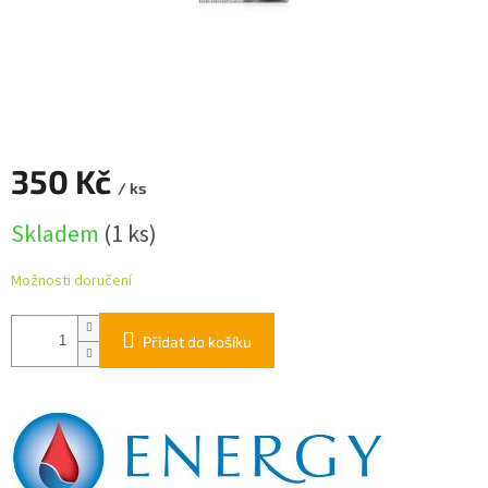
350 Kč
/ ks
Měrná
Skladem
(1 ks)
cena:
Možnosti doručení
Přidat do košíku