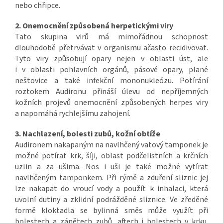
nebo chřipce.
2. Onemocnění způsobená herpetickými viry
Tato skupina virů má mimořádnou schopnost
dlouhodobě přetrvávat v organismu ačasto recidivovat.
Tyto viry způsobují opary nejen v oblasti úst, ale
i v oblasti pohlavních orgánů, pásové opary, plané
neštovice a také infekční mononukleózu. Potírání
roztokem Audironu přináší úlevu od nepříjemných
kožních projevů onemocnění způsobených herpes viry
a napomáhá rychlejšímu zahojení.
3. Nachlazení, bolesti zubů, kožní obtíže
Audironem nakapaným na navlhčený vatový tamponek je
možné potírat krk, šíji, oblast podčelistních a krčních
uzlin a za ušima. Nos i uši je také možné vytírat
navlhčeným tamponkem. Při rýmě a zduření sliznic jej
lze nakapat do vroucí vody a použít k inhalaci, která
uvolní dutiny a zklidní podrážděné sliznice. Ve zředěné
formě kloktadla se bylinná směs může využít při
bolestech a zánětech zubů, aftech i bolestech v krku.