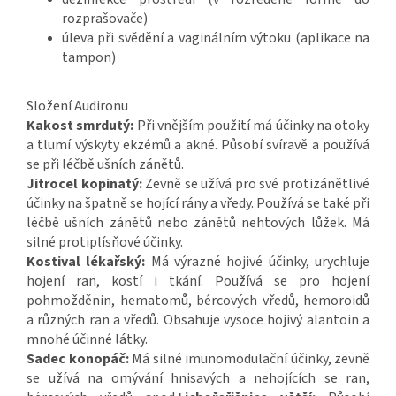
rozprašovače)
úleva při svědění a vaginálním výtoku (aplikace na
tampon)
Složení Audironu
Kakost smrdutý:
Při vnějším použití má účinky na otoky
a tlumí výskyty ekzémů a akné. Působí svíravě a používá
se při léčbě ušních zánětů.
Jitrocel kopinatý:
Zevně se užívá pro své protizánětlivé
účinky na špatně se hojící rány a vředy. Používá se také při
léčbě ušních zánětů nebo zánětů nehtových lůžek. Má
silné protiplísňové účinky.
Kostival lékařský:
Má výrazné hojivé účinky, urychluje
hojení ran, kostí i tkání. Používá se pro hojení
pohmožděnin, hematomů, bércových vředů, hemoroidů
a různých ran a vředů. Obsahuje vysoce hojivý alantoin a
mnohé účinné látky.
Sadec konopáč:
Má silné imunomodulační účinky, zevně
se užívá na omývání hnisavých a nehojících se ran,