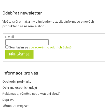
á
p
a
Odebírat newsletter
t
Vložte svůj e-mail a my vám budeme zasílat informace o nových
í
produktech na našem e-shopu.
E-mail
Souhlasím se
zpracování osobních údajů
PŘIHLÁSIT SE
Informace pro vás
Obchodní podmínky
Ochrana osobních údajů
Reklamace, výměna nebo vrácení zboží
Doprava
Věrnostní program