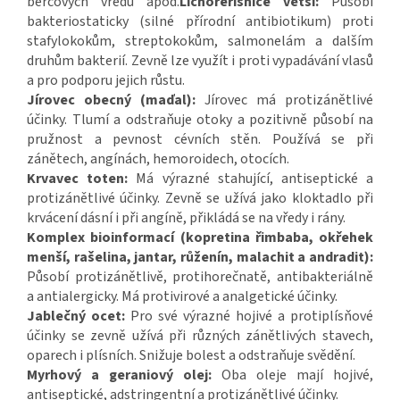
bércových vředů apod.
Lichořeřišnice větší:
Působí
bakteriostaticky (silné přírodní antibiotikum) proti
stafylokokům, streptokokům, salmonelám a dalším
druhům bakterií. Zevně lze využít i proti vypadávání vlasů
a pro podporu jejich růstu.
Jírovec obecný (maďal):
Jírovec má protizánětlivé
účinky. Tlumí a odstraňuje otoky a pozitivně působí na
pružnost a pevnost cévních stěn. Používá se při
zánětech, angínách, hemoroidech, otocích.
Krvavec toten:
Má výrazné stahující, antiseptické a
protizánětlivé účinky. Zevně se užívá jako kloktadlo při
krvácení dásní i při angíně, přikládá se na vředy i rány.
Komplex bioinformací (kopretina řimbaba, okřehek
menší, rašelina, jantar, růženín, malachit a andradit):
Působí protizánětlivě, protihorečnatě, antibakteriálně
a antialergicky. Má protivirové a analgetické účinky.
Jablečný ocet:
Pro své výrazné hojivé a protiplísňové
účinky se zevně užívá při různých zánětlivých stavech,
oparech i plísních. Snižuje bolest a odstraňuje svědění.
Myrhový a geraniový olej:
Oba oleje mají hojivé,
antiseptické, adstringentní a protizánětlivé účinky.