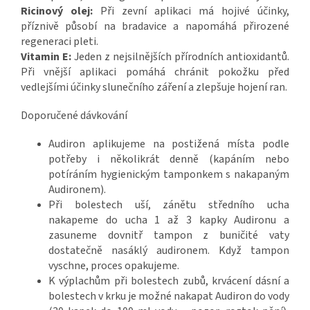
Ricinový olej:
Při zevní aplikaci má hojivé účinky,
příznivě působí na bradavice a napomáhá přirozené
regeneraci pleti.
Vitamin E:
Jeden z nejsilnějších přírodních antioxidantů.
Při vnější aplikaci pomáhá chránit pokožku před
vedlejšími účinky slunečního záření a zlepšuje hojení ran.
Doporučené dávkování
Audiron aplikujeme na postižená místa podle
potřeby i několikrát denně (kapáním nebo
potíráním hygienickým tamponkem s nakapaným
Audironem).
Při bolestech uší, zánětu středního ucha
nakapeme do ucha 1 až 3 kapky Audironu a
zasuneme dovnitř tampon z buničité vaty
dostatečně nasáklý audironem. Když tampon
vyschne, proces opakujeme.
K výplachům při bolestech zubů, krvácení dásní a
bolestech v krku je možné nakapat Audiron do vody