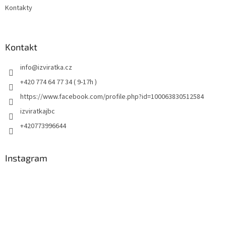
Kontakty
Kontakt
info
@
izviratka.cz
+420 774 64 77 34 ( 9-17h )
https://www.facebook.com/profile.php?id=100063830512584
izviratkajbc
+420773996644
Instagram