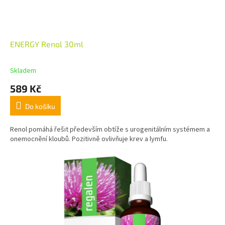
ENERGY Renol 30ml
Skladem
589 Kč
Do košíku
Renol pomáhá řešit především obtíže s urogenitálním systémem a
onemocnění kloubů. Pozitivně ovlivňuje krev a lymfu.