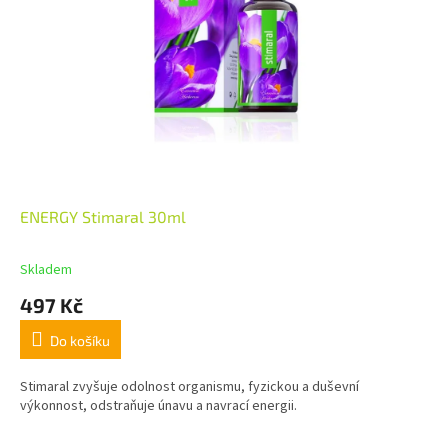
ENERGY Stimaral 30ml
Skladem
497 Kč
Do košíku
Stimaral zvyšuje odolnost organismu, fyzickou a duševní
výkonnost, odstraňuje únavu a navrací energii.
Z