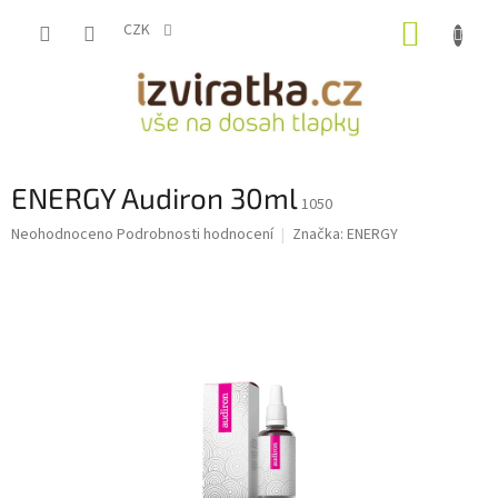
Přejít
NÁKUP
na
CZK
obsah
KOŠÍK
ENERGY Audiron 30ml
1050
Průměrné
Neohodnoceno
Podrobnosti hodnocení
Značka:
ENERGY
hodnocení
produktu
je
0,0
z
5
hvězdiček.