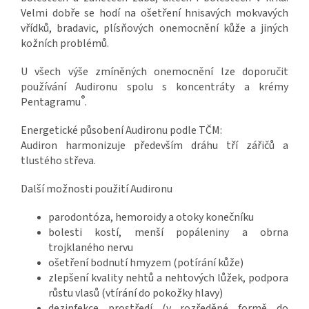
Velmi dobře se hodí na ošetření hnisavých mokvavých
vřídků, bradavic, plísňových onemocnění kůže a jiných
kožních problémů.
U všech výše zmíněných onemocnění lze doporučit
používání Audironu spolu s koncentráty a krémy
®
Pentagramu
.
Energetické působení Audironu podle TČM:
Audiron harmonizuje především dráhu tří zářičů a
tlustého střeva.
Další možnosti použití Audironu
parodontóza, hemoroidy a otoky konečníku
bolesti kostí, menší popáleniny a obrna
trojklaného nervu
ošetření bodnutí hmyzem (potírání kůže)
zlepšení kvality nehtů a nehtových lůžek, podpora
růstu vlasů (vtírání do pokožky hlavy)
dezinfekce prostředí (v rozředěné formě do