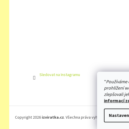
Sledovat na Instagramu
"
Používáme 
prohlížení w
zlepšovali je
informací z
Nastaven
Copyright 2026
izviratka.cz
. Všechna práva vyhrazena.
Upravit na