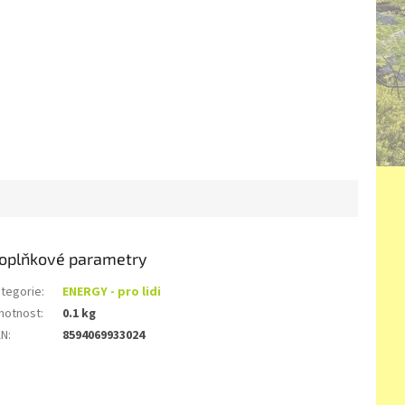
oplňkové parametry
tegorie
:
ENERGY - pro lidi
motnost
:
0.1 kg
AN
:
8594069933024