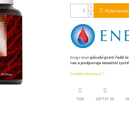
Přidat do koš
Drags Imun
působí proti řadě in
ran a podporuje imunitní syst
Detailní informace
TISK
ZEPTAT SE
H