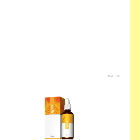
Kód:
1008