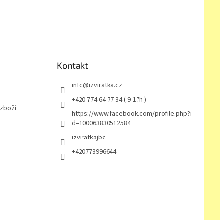
Kontakt
info
@
izviratka.cz
+420 774 64 77 34 ( 9-17h )
 zboží
https://www.facebook.com/profile.php?i
d=100063830512584
izviratkajbc
+420773996644