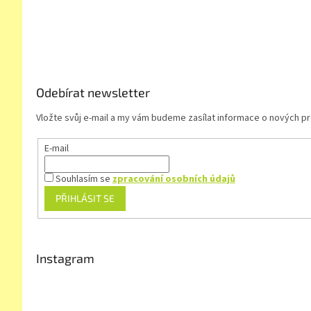
á
p
a
t
í
Odebírat newsletter
Vložte svůj e-mail a my vám budeme zasílat informace o nových 
E-mail
Souhlasím se
zpracování osobních údajů
PŘIHLÁSIT SE
Instagram