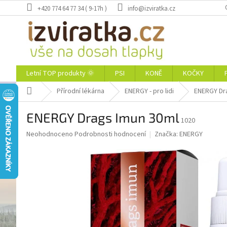
Přejít
+420 774 64 77 34 ( 9-17h )
info@izviratka.cz
na
obsah
Letní TOP produkty 🌞
PSI
KONĚ
KOČKY
Domů
Přírodní lékárna
ENERGY - pro lidi
ENERGY Dr
ENERGY Drags Imun 30ml
1020
Průměrné
Neohodnoceno
Podrobnosti hodnocení
Značka:
ENERGY
hodnocení
produktu
je
0,0
z
5
hvězdiček.