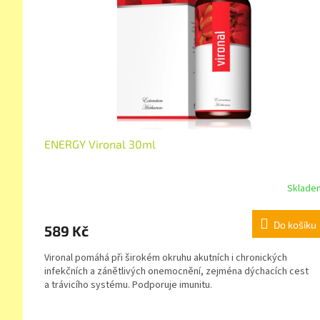
ENERGY Vironal 30ml
Sklade
Do košíku
589 Kč
Vironal pomáhá při širokém okruhu akutních i chronických
infekčních a zánětlivých onemocnění, zejména dýchacích cest
a trávicího systému. Podporuje imunitu.
Z