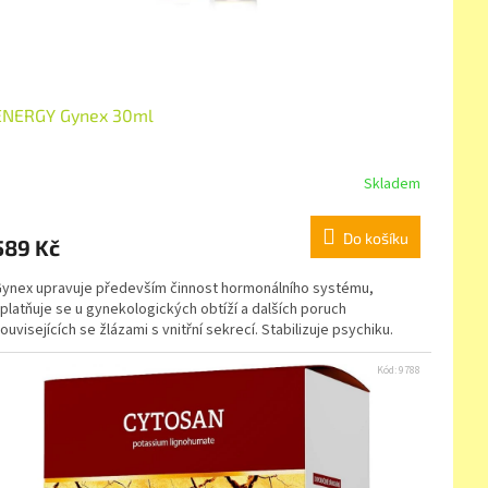
ENERGY Gynex 30ml
Skladem
Do košíku
589 Kč
ynex upravuje především činnost hormonálního systému,
platňuje se u gynekologických obtíží a dalších poruch
ouvisejících se žlázami s vnitřní sekrecí. Stabilizuje psychiku.
Kód:
9788