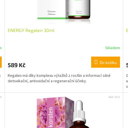
získejte 5 % slevu na první nákup :)
Email
ENERGY Regalen 30ml
Chci se přihlásit
m
Skladem
Přečtěte si naše
Zásady zpracování osobních
údajů
Do košíku
589 Kč
m
Regalen má díky komplexu výtažků z rostlin a informací silné
G
detoxikační, antioxidační a regenerační účinky.
u
s
99
Kód:
1011