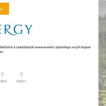
íku
fekčních a zánětlivých onemocnění. Uplatňuje se při hojení
ém.
LÍDAT
SDÍLET