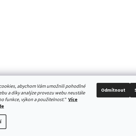
cookies, abychom Vám umožnili pohodlné
Odmítnout
ebu a díky analýze provozu webu neustále
HURTTA-COLLECTION.CZ
ho funkce, výkon a použitelnost.
"
Více
de
í
stavení cookies