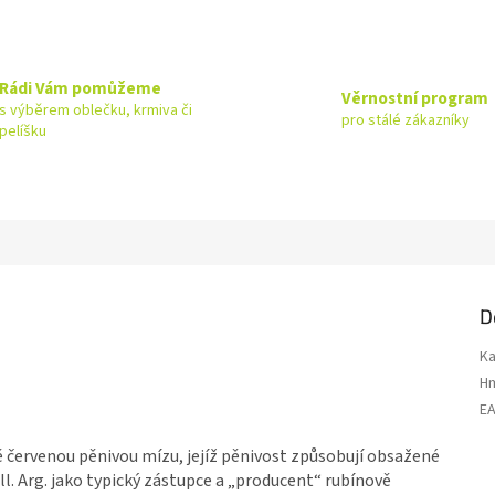
Rádi Vám pomůžeme
Věrnostní program
s výběrem oblečku, krmiva či
pro stálé zákazníky
pelíšku
D
Ka
H
E
ě červenou pěnivou mízu, jejíž pěnivost způsobují obsažené
ll. Arg. jako typický zástupce a „producent“ rubínově