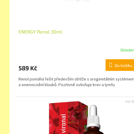
ENERGY Renol 30ml
Sklade
Do košíku
589 Kč
Renol pomáhá řešit především obtíže s urogenitálním systéme
a onemocnění kloubů. Pozitivně ovlivňuje krev a lymfu.
Kód:
9