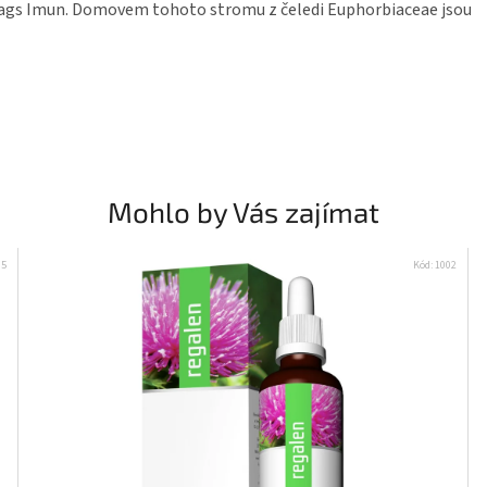
Drags Imun. Domovem tohoto stromu z čeledi Euphorbiaceae jsou
Mohlo by Vás zajímat
05
Kód:
1002
Přihlašte se k odběru novinek a