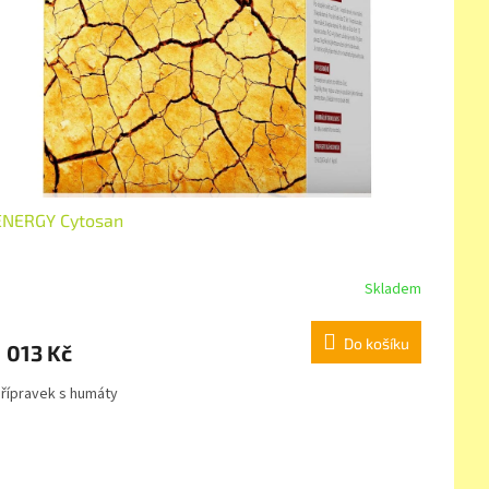
ENERGY Cytosan
Skladem
Do košíku
1 013 Kč
řípravek s humáty