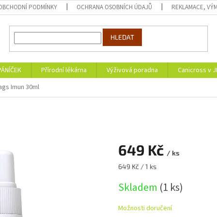
OBCHODNÍ PODMÍNKY
OCHRANA OSOBNÍCH ÚDAJŮ
REKLAMACE, VÝM
HLEDAT
PÁNÍČEK
Přírodní lékárna
Výživová poradna
Canicross v 
ags Imun 30ml
649 Kč
/ ks
Měrná
649 Kč / 1 ks
cena:
Skladem
(1 ks)
Možnosti doručení