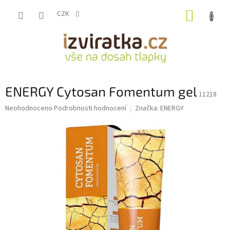
Přejít
NÁKUP
na
CZK
obsah
KOŠÍK
ENERGY Cytosan Fomentum gel
11218
Průměrné
Neohodnoceno
Podrobnosti hodnocení
Značka:
ENERGY
hodnocení
produktu
je
0,0
z
5
hvězdiček.