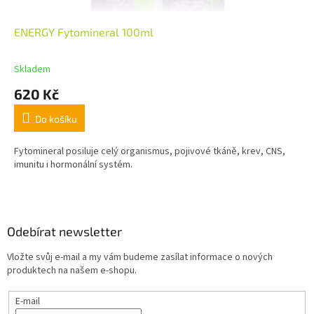
ENERGY Fytomineral 100ml
Skladem
620 Kč
Do košíku
Fytomineral posiluje celý organismus, pojivové tkáně, krev, CNS,
imunitu i hormonální systém.
Z
á
p
a
Odebírat newsletter
t
Vložte svůj e-mail a my vám budeme zasílat informace o nových
í
produktech na našem e-shopu.
E-mail