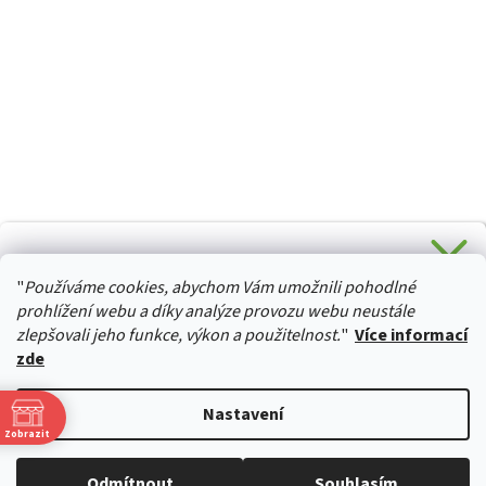
CHCETE SLEVU 5 % na Váš první nákup?
"
Používáme cookies, abychom Vám umožnili pohodlné
Stačí se přihlásit k odběru novinek z našeho obchodu a je
HURTTA-COLLECTION.CZ
Vaše :)
prohlížení webu a díky analýze provozu webu neustále
zlepšovali jeho funkce, výkon a použitelnost.
"
Více informací
zde
Ano, chci se přihlásit
Vytvořil Shoptet
Nastavení
Zásady zpracování osobních údajů
Zobrazit
Copyright 2026
izviratka.cz
. Všechna práva vyhrazena.
Upravit
Odmítnout
Souhlasím
nastavení cookies