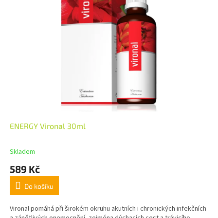
ENERGY Vironal 30ml
Skladem
589 Kč
Do košíku
Vironal pomáhá při širokém okruhu akutních i chronických infekčních
a zánětlivých onemocnění, zejména dýchacích cest a trávicího