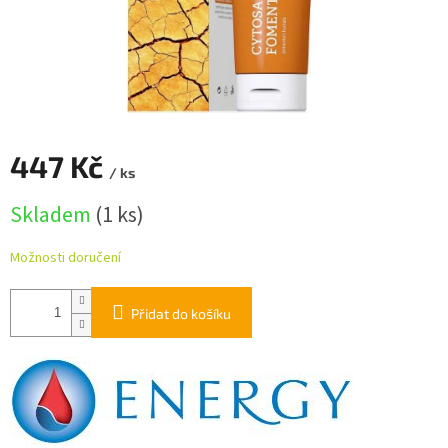
447 Kč
/ ks
Měrná
Skladem
(1 ks)
cena:
Možnosti doručení
Přidat do košíku