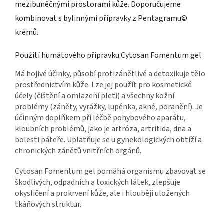
mezibuněčnými prostorami kůže. Doporučujeme
kombinovat s bylinnými přípravky z Pentagramu©
krémů.
Použití humátového přípravku Cytosan Fomentum gel
Má hojivé účinky, působí protizánětlivě a detoxikuje tělo
prostřednictvím kůže. Lze jej použít pro kosmetické
účely (čištění a omlazení pleti) a všechny kožní
problémy (záněty, vyrážky, lupénka, akné, poranění). Je
účinným doplňkem při léčbě pohybového aparátu,
kloubních problémů, jako je artróza, artritida, dna a
bolesti páteře. Uplatňuje se u gynekologických obtíží a
chronických zánětů vnitřních orgánů.
Cytosan Fomentum gel pomáhá organismu zbavovat se
škodlivých, odpadních a toxických látek, zlepšuje
okysličení a prokrvení kůže, ale i hlouběji uložených
tkáňových struktur.