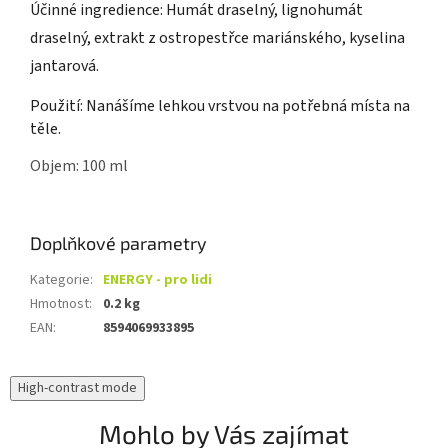
Účinné ingredience: Humát draselný, lignohumát
draselný, extrakt z ostropestřce mariánského, kyselina
jantarová.
Použití: Nanášíme lehkou vrstvou na potřebná místa na
těle.
Objem: 100 ml
Doplňkové parametry
Kategorie
:
ENERGY - pro lidi
Hmotnost
:
0.2 kg
EAN
:
8594069933895
High-contrast mode
Mohlo by Vás zajímat