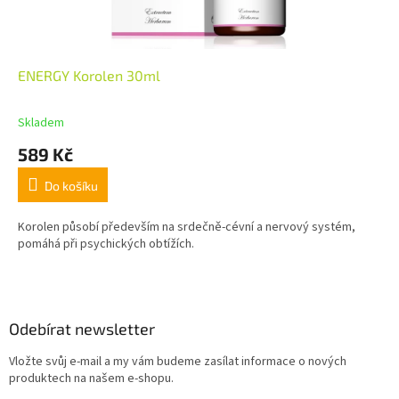
ENERGY Korolen 30ml
Skladem
589 Kč
Do košíku
Korolen působí především na srdečně-cévní a nervový systém,
pomáhá při psychických obtížích.
Z
á
p
a
Odebírat newsletter
t
Vložte svůj e-mail a my vám budeme zasílat informace o nových
í
produktech na našem e-shopu.