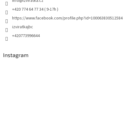
info
@
izviratka.cz
+420 774 64 77 34 ( 9-17h )
https://www.facebook.com/profile.php?id=100063830512584
izviratkajbc
+420773996644
Instagram