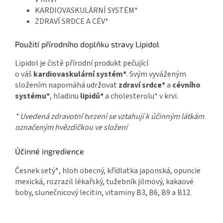
KARDIOVASKULÁRNÍ SYSTÉM*
ZDRAVÍ SRDCE A CÉV*
Použití přírodního doplňku stravy Lipidol
Lipidol je čistě přírodní produkt pečující
o váš
kardiovaskulární systém*
. Svým vyváženým
složením napomáhá udržovat
zdraví srdce*
a
cévního
systému*
, hladinu
lipidů*
a cholesterolu* v krvi.
* Uvedená zdravotní tvrzení se vztahují k účinným látkám
označeným hvězdičkou ve složení
Účinné ingredience
Česnek setý*, hloh obecný, křídlatka japonská, opuncie
mexická, rozrazil lékařský, tužebník jilmový, kakaové
boby, slunečnicový lecitin, vitaminy B3, B6, B9 a B12.