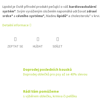
Lipidol je čistě přírodní produkt pečující o váš
kardiovaskulární
systém*
. Svým vyváženým složením napomáhá udržovat
zdraví
srdce*
a
cévního systému*
, hladinu
lipidů*
a cholesterolu* v krvi.
Detailní informace
ZEPTAT SE
HLÍDAT
SDÍLET
Doprodej posledních kousků
Doprodej oblečků pro psy až se 40% slevou
Rádi Vám pomůžeme
s výběrem oblečku, krmiva či pelíšku