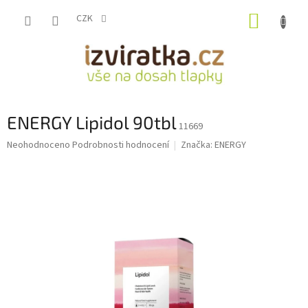
Přejít
NÁKUP
na
CZK
obsah
KOŠÍK
ENERGY Lipidol 90tbl
11669
Průměrné
Neohodnoceno
Podrobnosti hodnocení
Značka:
ENERGY
hodnocení
produktu
je
0,0
z
5
hvězdiček.