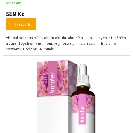
Skladem
589 Kč
Do košíku
Vironal pomáhá při širokém okruhu akutních i chronických infekčních
a zánětlivých onemocnění, zejména dýchacích cest a trávicího
systému. Podporuje imunitu.