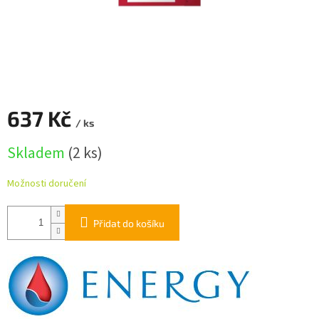
637 Kč
/ ks
Měrná
Skladem
(2 ks)
cena:
Možnosti doručení
Přidat do košíku