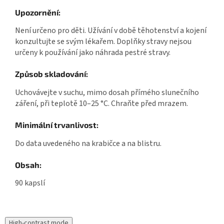
Upozornění:
Není určeno pro děti. Užívání v době těhotenství a kojení
konzultujte se svým lékařem. Doplňky stravy nejsou
určeny k používání jako náhrada pestré stravy.
Způsob skladování:
Uchovávejte v suchu, mimo dosah přímého slunečního
záření, při teplotě 10–25 °C. Chraňte před mrazem.
Minimální trvanlivost:
Do data uvedeného na krabičce a na blistru.
Obsah:
90 kapslí
High-contrast mode