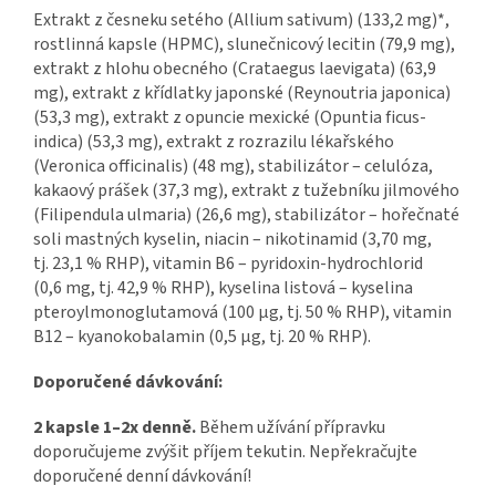
Extrakt z česneku setého (Allium sativum) (133,2 mg)*,
rostlinná kapsle (HPMC), slunečnicový lecitin (79,9 mg),
extrakt z hlohu obecného (Crataegus laevigata) (63,9
mg), extrakt z křídlatky japonské (Reynoutria japonica)
(53,3 mg), extrakt z opuncie mexické (Opuntia ficus-
indica) (53,3 mg), extrakt z rozrazilu lékařského
(Veronica officinalis) (48 mg), stabilizátor – celulóza,
kakaový prášek (37,3 mg), extrakt z tužebníku jilmového
(Filipendula ulmaria) (26,6 mg), stabilizátor – hořečnaté
soli mastných kyselin, niacin – nikotinamid (3,70 mg,
tj. 23,1 % RHP), vitamin B6 – pyridoxin-hydrochlorid
(0,6 mg, tj. 42,9 % RHP), kyselina listová – kyselina
pteroylmonoglutamová (100 μg, tj. 50 % RHP), vitamin
B12 – kyanokobalamin (0,5 μg, tj. 20 % RHP).
Doporučené dávkování:
2 kapsle 1–2x denně.
Během užívání přípravku
doporučujeme zvýšit příjem tekutin. Nepřekračujte
doporučené denní dávkování!