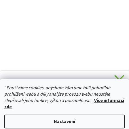
CHCETE SLEVU 5 % na Váš první nákup?
"
Používáme cookies, abychom Vám umožnili pohodlné
Stačí se přihlásit k odběru novinek z našeho obchodu a je
HURTTA-COLLECTION.CZ
Vaše :)
prohlížení webu a díky analýze provozu webu neustále
zlepšovali jeho funkce, výkon a použitelnost.
"
Více informací
zde
Ano, chci se přihlásit
Vytvořil Shoptet
Nastavení
Zásady zpracování osobních údajů