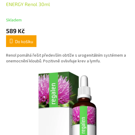
ENERGY Renol 30ml
Skladem
589 Kč
Do košíku
Renol pomáhá řešit především obtíže s urogenitálním systémem a
onemocnění kloubů. Pozitivně ovlivňuje krev a lymfu.