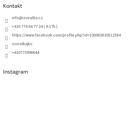
Kontakt
info
@
izviratka.cz
+420 774 64 77 34 ( 9-17h )
https://www.facebook.com/profile.php?id=100063830512584
izviratkajbc
+420773996644
Instagram