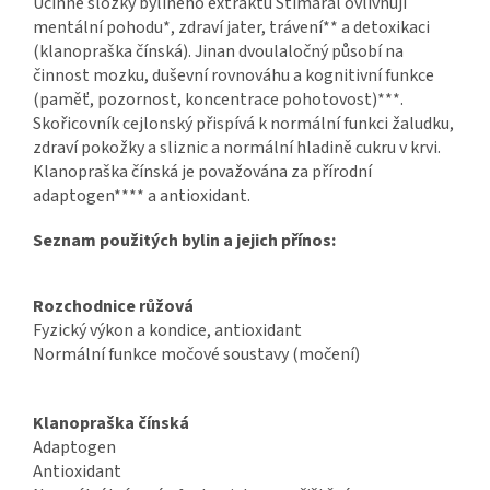
Účinné složky byliného extraktu Stimaral ovlivňují
mentální pohodu*, zdraví jater, trávení** a detoxikaci
(klanopraška čínská). Jinan dvoulaločný působí na
činnost mozku, duševní rovnováhu a kognitivní funkce
(paměť, pozornost, koncentrace pohotovost)***.
Skořicovník cejlonský přispívá k normální funkci žaludku,
zdraví pokožky a sliznic a normální hladině cukru v krvi.
Klanopraška čínská je považována za přírodní
adaptogen**** a antioxidant.
Seznam použitých bylin a jejich přínos:
Rozchodnice růžová
Fyzický výkon a kondice, antioxidant
Normální funkce močové soustavy (močení)
Klanopraška čínská
Adaptogen
Antioxidant