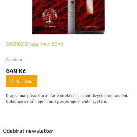
ENERGY Drags Imun 30ml
Skladem
649 Kč
Do košíku
Drags Imun působí proti řadě infekčních a zánětlivých onemocnění.
Uplatňuje se při hojení ran a podporuje imunitní systém.
Z
á
p
a
Odebírat newsletter