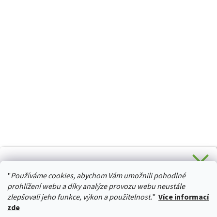
CHCETE SLEVU 5 % na Váš první nákup?
"
Používáme cookies, abychom Vám umožnili pohodlné
Stačí se přihlásit k odběru novinek z našeho obchodu a je
HURTTA-COLLECTION.CZ
Vaše :)
prohlížení webu a díky analýze provozu webu neustále
zlepšovali jeho funkce, výkon a použitelnost.
"
Více informací
zde