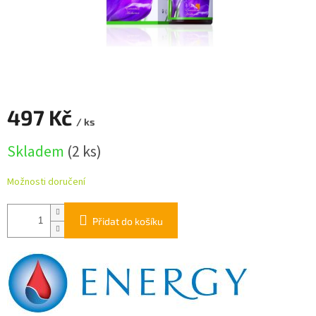
497 Kč
/ ks
Měrná
Skladem
(2 ks)
cena:
Možnosti doručení
Přidat do košíku