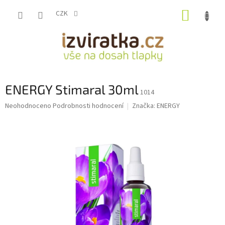
Přejít
NÁKUP
na
CZK
obsah
KOŠÍK
ENERGY Stimaral 30ml
1014
Průměrné
Neohodnoceno
Podrobnosti hodnocení
Značka:
ENERGY
hodnocení
produktu
je
0,0
z
5
hvězdiček.