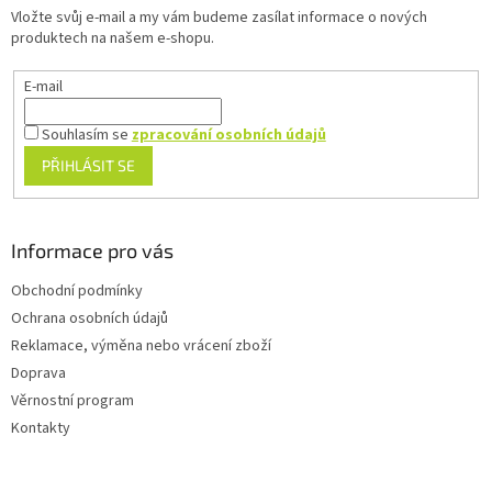
t
Vložte svůj e-mail a my vám budeme zasílat informace o nových
í
produktech na našem e-shopu.
E-mail
Souhlasím se
zpracování osobních údajů
PŘIHLÁSIT SE
Informace pro vás
Obchodní podmínky
Ochrana osobních údajů
Reklamace, výměna nebo vrácení zboží
Doprava
Věrnostní program
Kontakty