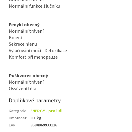
Normální funkce žlučníku
Fenykl obecný
Normální trávení
Kojení
Sekrece hlenu
Vylučování moči - Detoxikace
Komfort při menopauze
Puškvorec obecný
Normální trávení
Osvěžení těla
Doplňkové parametry
Kategorie
:
ENERGY - pro lidi
Hmotnost
:
0.1 kg
EAN
:
8594069933116