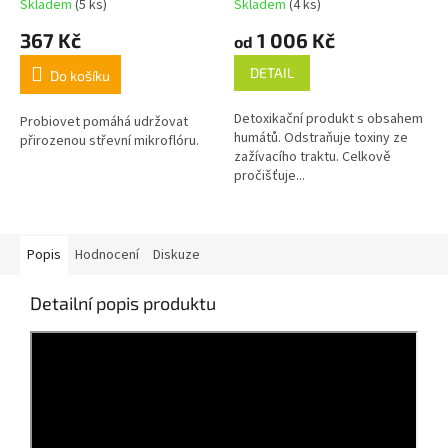
Skladem
(5 ks)
Skladem
(4 ks)
367 Kč
1 006 Kč
od
DETAIL
Do košíku
Detoxikační produkt s obsahem
Probiovet pomáhá udržovat
humátů. Odstraňuje toxiny ze
přirozenou střevní mikroflóru.
zažívacího traktu. Celkově
pročišťuje...
Popis
Hodnocení
Diskuze
Detailní popis produktu