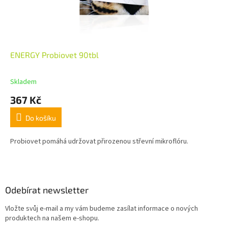
ENERGY Probiovet 90tbl
Skladem
367 Kč
Do košíku
Probiovet pomáhá udržovat přirozenou střevní mikroflóru.
Z
á
p
a
Odebírat newsletter
t
Vložte svůj e-mail a my vám budeme zasílat informace o nových
í
produktech na našem e-shopu.