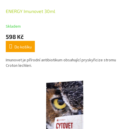
ENERGY Imunovet 30ml
Skladem
598 Kč
Do košíku
Imunovet je přírodní antibiotikum obsahující pryskyřicize stromu
Croton lechleri.