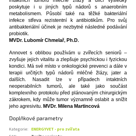
intaktních tumorů mléčné žlázy a dílčí výsledky
poskytuje i u jiných typů nádorů s anaerobním
metabolismem. Působí také na těžké bakteriální
infekce střeva rezistentní k antibiotikům. Pro svůj
antibakteriální účinek je nezbytné následné podávání
probiotik.
MVDr. Lubomír Chmelař, Ph.D.
Annovet s oblibou používám u zvířecích seniorů –
zvyšuje jejich vitalitu a zlepšuje psychickou i fyzickou
kondici. Má své místo v onkologické prevenci a dále v
terapii určitých typů nádorů mléčné žlázy, jater a
dalších. Nasadit lze v případech intaktních
neoperabilních tumorů, ale také jako součást
komplexního protokolu před plánovaným chirurgickým
zákrokem, kdy může tumor významně oslabit a snížit
jeho agresivitu.
MVDr. Milena Martincová
Doplňkové parametry
Kategorie
:
ENERGYVET - pro zvířata