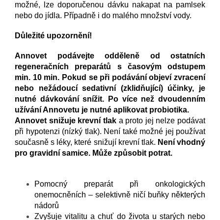
možné, lze doporučenou dávku nakapat na pamlsek
nebo do jídla. Případně i do malého množství vody.
Důležité upozornění!
Annovet podávejte odděleně od ostatních
regeneračních preparátů s časovým odstupem
min. 10 min. Pokud se při podávání objeví zvracení
nebo nežádoucí sedativní (zklidňující) účinky, je
nutné dávkování snížit. Po více než dvoudenním
užívání Annovetu je nutné aplikovat probiotika.
Annovet snižuje krevní tlak
a proto jej nelze podávat
při hypotenzi (nízký tlak). Není také možné jej používat
současně s léky, které snižují krevní tlak.
Není vhodný
pro gravidní samice. Může způsobit potrat.
Pomocný preparát při onkologických
onemocněních – selektivně ničí buňky některých
nádorů
Zvyšuje vitalitu a chuť do života u starých nebo