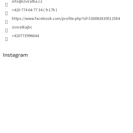
info
@
izviratka.cz
+420 774 64 77 34 ( 9-17h )
https://www.facebook.com/profile.php?id=100063830512584
izviratkajbc
+420773996644
Instagram