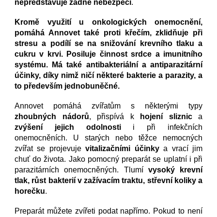
nepředstavuje žádné nebezpečí
.
Kromě využití u onkologických onemocnění,
pomáhá Annovet také proti křečím, zklidňuje při
stresu a podílí se na snižování krevního tlaku a
cukru v krvi. Posiluje činnost srdce a imunitního
systému. Má také antibakteriální a antiparazitární
účinky, díky nimž ničí některé bakterie a parazity, a
to především jednobuněčné.
Annovet pomáhá zvířatům s některými typy
zhoubných nádorů
, přispívá k
hojení sliznic
a
zvýšení jejich odolnosti
i při infekčních
onemocněních. U starých nebo těžce nemocných
zvířat se projevuje
vitalizačními účinky
a vrací jim
chuť do života. Jako pomocný preparát se uplatní i při
parazitárních onemocněných. Tlumí
vysoký krevní
tlak, růst bakterií v zažívacím traktu, střevní koliky a
horečku
.
Preparát můžete zvířeti podat napřímo. Pokud to není