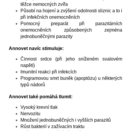
těžce nemocných zvířa
Působí na hojení a zvýšení odolnosti sliznic a to i
při infekčních onemocněních
Pomocný preparát při parazitárních
onemocněních způsobených zejména
jednobuněčnými parazity
Annovet navíc stimuluje:
Činnost srdce (při jeho sníženém svalovém
napětí)
Imunitní reakci při infekcích
Programovou smrt buněk (apoptózu) u některých
typů nádorů
Annovet také pomáhá tlumit:
Vysoký krevní tlak
Nervozitu
Množení jednobuněčných i vyšších parazitů
Růst bakterií v zažívacím traktu