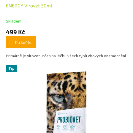
ENERGY Virovet 30ml
Skladem
499 Kč
Do košíku
Primárně je Virovet určen na léčbu všech typů virových onemocnění.
Tip