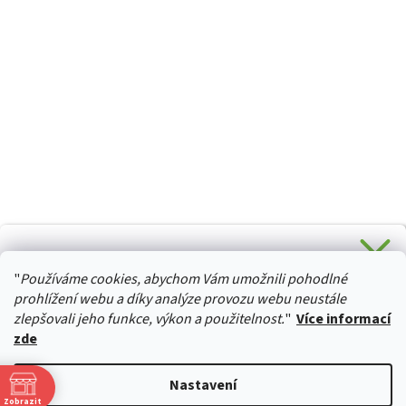
CHCETE SLEVU 5 % na Váš první nákup?
"
Používáme cookies, abychom Vám umožnili pohodlné
Stačí se přihlásit k odběru novinek z našeho obchodu a je
HURTTA-COLLECTION.CZ
Vaše :)
prohlížení webu a díky analýze provozu webu neustále
zlepšovali jeho funkce, výkon a použitelnost.
"
Více informací
zde
Ano, chci se přihlásit
Vytvořil Shoptet
Nastavení
Zásady zpracování osobních údajů
Zobrazit