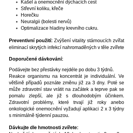
Kašel a onemocnění dýchacích cest
Střevní koliku, křeče
Horečku
Neuralgii (bolesti nervů)
Optimalizace hladiny krevního cukru.
Preventivní použití:
Zvýšení vitality stárnoucích zvířat
eliminací skrytých infekcí nahromaděných v těle zvířete
Doporučené dávkování:
Podávejte bez přestávky nejdéle po dobu 3 týdnů.
Reakce organismu na koncentrát je individuální. Ve
většině případů poznáte změnu již za 3 dny. Poté se
může zdravotní stav vrátit na začátek a teprve pak se
pomalu zlepší, ale již s dlouhodobým účinkem.
Zdravotní problémy, které trvají již roky anebo
onkologické onemocnění vyžadují aplikaci 2 x 3 týdny
s minimálně týdenní pauzou.
Dávkujte dle hmotnosti zvířete: