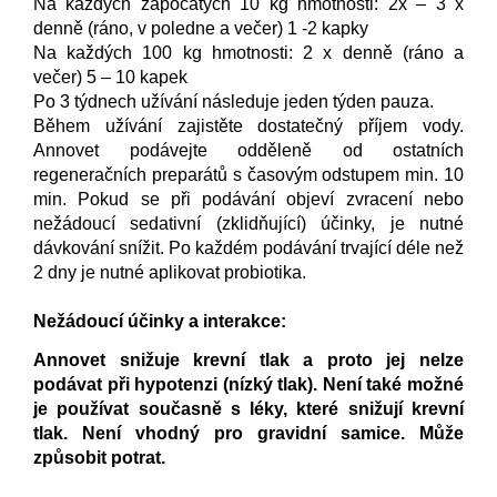
Na každých započatých 10 kg hmotnosti: 2x – 3 x
denně (ráno, v poledne a večer) 1 -2 kapky
Na každých 100 kg hmotnosti: 2 x denně (ráno a
večer) 5 – 10 kapek
Po 3 týdnech užívání následuje jeden týden pauza.
Během užívání zajistěte dostatečný příjem vody.
Annovet podávejte odděleně od ostatních
regeneračních preparátů s časovým odstupem min. 10
min. Pokud se při podávání objeví zvracení nebo
nežádoucí sedativní (zklidňující) účinky, je nutné
dávkování snížit. Po každém podávání trvající déle než
2 dny je nutné aplikovat probiotika.
Nežádoucí účinky a interakce:
Annovet snižuje krevní tlak a proto jej nelze
podávat při hypotenzi (nízký tlak). Není také možné
je používat současně s léky, které snižují krevní
tlak. Není vhodný pro gravidní samice. Může
způsobit potrat.