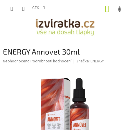
Přejít
NÁKUP
na
CZK
obsah
KOŠÍK
ENERGY Annovet 30ml
Průměrné
Neohodnoceno
Podrobnosti hodnocení
Značka:
ENERGY
hodnocení
produktu
je
0,0
z
5
hvězdiček.