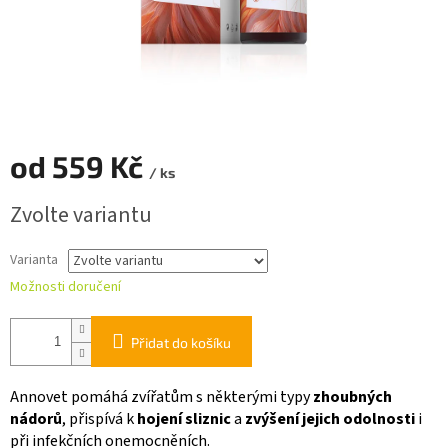
od
559 Kč
/ ks
Měrná
Zvolte variantu
cena:
Varianta
Možnosti doručení
Přidat do košíku
Annovet pomáhá zvířatům s některými typy
zhoubných
nádorů
, přispívá k
hojení sliznic
a
zvýšení jejich odolnosti
i
při infekčních onemocněních.