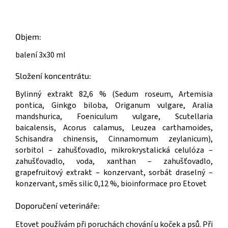
Objem:
balení 3x30 ml
Složení koncentrátu:
Bylinný extrakt 82,6 % (Sedum roseum, Artemisia
pontica, Ginkgo biloba, Origanum vulgare, Aralia
mandshurica, Foeniculum vulgare, Scutellaria
baicalensis, Acorus calamus, Leuzea carthamoides,
Schisandra chinensis, Cinnamomum zeylanicum),
sorbitol – zahušťovadlo, mikrokrystalická celulóza –
zahušťovadlo, voda, xanthan – zahušťovadlo,
grapefruitový extrakt – konzervant, sorbát draselný –
konzervant, směs silic 0,12 %, bioinformace pro Etovet
Doporučení veterináře:
Etovet používám při poruchách chování u koček a psů. Při