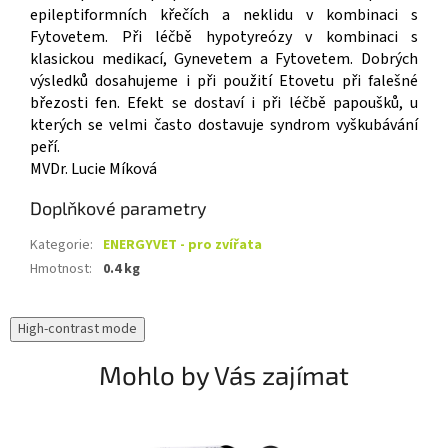
epileptiformních křečích a neklidu v kombinaci s
Fytovetem. Při léčbě hypotyreózy v kombinaci s
klasickou medikací, Gynevetem a Fytovetem. Dobrých
výsledků dosahujeme i při použití Etovetu při falešné
březosti fen. Efekt se dostaví i při léčbě papoušků, u
kterých se velmi často dostavuje syndrom vyškubávání
peří.
MVDr. Lucie Míková
Doplňkové parametry
Kategorie
:
ENERGYVET - pro zvířata
Hmotnost
:
0.4 kg
High-contrast mode
Mohlo by Vás zajímat