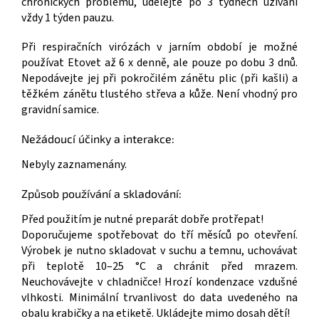
chronických problémů, udělejte po 3 týdnech užívání
vždy 1 týden pauzu.
Při respiračních virózách v jarním období je možné
používat Etovet až 6 x denně, ale pouze po dobu 3 dnů.
Nepodávejte jej při pokročilém zánětu plic (při kašli) a
těžkém zánětu tlustého střeva a kůže. Není vhodný pro
gravidní samice.
Nežádoucí účinky a interakce:
Nebyly zaznamenány.
Způsob používání a skladování:
Před použitím je nutné preparát dobře protřepat!
Doporučujeme spotřebovat do tří měsíců po otevření.
Výrobek je nutno skladovat v suchu a temnu, uchovávat
při teplotě 10–25 °C a chránit před mrazem.
Neuchovávejte v chladničce! Hrozí kondenzace vzdušné
vlhkosti. Minimální trvanlivost do data uvedeného na
obalu krabičky a na etiketě. Ukládejte mimo dosah dětí!