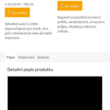
Měrná
4 153,33 Kč / 100 ml
Do košíku
cena:
Do košíku
Regavet se používá na trávicí
potíže, nechutenství, zvracení a
Výhodná sada 3 x 30ml -
průjmy. Vhodný je také pro
doporučujeme pro koně, více
zvířata...
psů v domácnosti nebo při delší
intenzivní...
Popis
Hodnocení
Diskuze
Detailní popis produktu