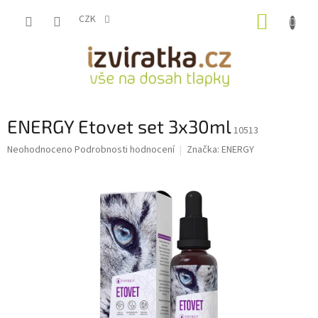
Přejít
NÁKUP
na
CZK
obsah
KOŠÍK
ENERGY Etovet set 3x30ml
10513
Průměrné
Neohodnoceno
Podrobnosti hodnocení
Značka:
ENERGY
hodnocení
produktu
je
0,0
z
5
hvězdiček.