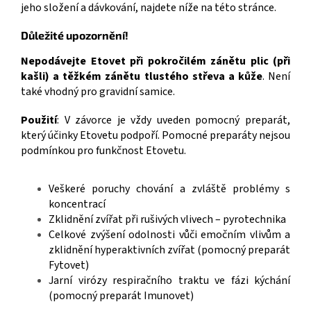
jeho složení a dávkování, najdete níže na této stránce.
Důležité upozornění!
Nepodávejte Etovet při pokročilém zánětu plic (při
kašli) a těžkém zánětu tlustého střeva a kůže
. Není
také vhodný pro gravidní samice.
Použití
:
V závorce je vždy uveden pomocný preparát,
který účinky Etovetu podpoří.
Pomocné preparáty nejsou
podmínkou pro funkčnost Etovetu.
Veškeré poruchy chování a zvláště problémy s
koncentrací
Zklidnění zvířat při rušivých vlivech – pyrotechnika
Celkové zvýšení odolnosti vůči emočním vlivům a
zklidnění hyperaktivních zvířat (pomocný preparát
Fytovet)
Jarní virózy respiračního traktu ve fázi kýchání
(pomocný preparát Imunovet)