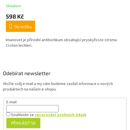
Skladem
598 Kč
Do košíku
Imunovet je přírodní antibiotikum obsahující pryskyřicize stromu
Croton lechleri.
Z
á
p
a
Odebírat newsletter
t
Vložte svůj e-mail a my vám budeme zasílat informace o nových
í
produktech na našem e-shopu.
E-mail
Souhlasím se
zpracování osobních údajů
PŘIHLÁSIT SE