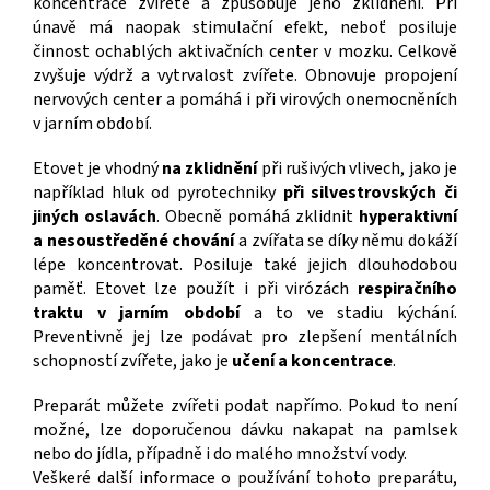
koncentrace zvířete a způsobuje jeho zklidnění. Při
únavě má naopak stimulační efekt, neboť posiluje
činnost ochablých aktivačních center v mozku. Celkově
zvyšuje výdrž a vytrvalost zvířete. Obnovuje propojení
nervových center a pomáhá i při virových onemocněních
v jarním období.
Etovet je vhodný
na zklidnění
při rušivých vlivech, jako je
například hluk od pyrotechniky
při silvestrovských či
jiných oslavách
. Obecně pomáhá zklidnit
hyperaktivní
a nesoustředěné chování
a zvířata se díky němu dokáží
lépe koncentrovat. Posiluje také jejich dlouhodobou
paměť. Etovet lze použít i při virózách
respiračního
traktu v jarním období
a to ve stadiu kýchání.
Preventivně jej lze podávat pro zlepšení mentálních
schopností zvířete, jako je
učení a koncentrace
.
Preparát můžete zvířeti podat napřímo. Pokud to není
možné, lze doporučenou dávku nakapat na pamlsek
nebo do jídla, případně i do malého množství vody.
Veškeré další informace o používání tohoto preparátu,