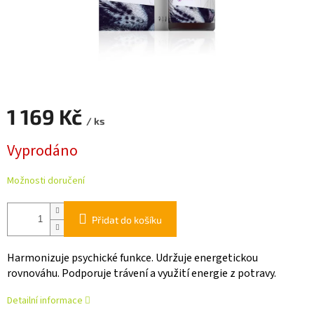
1 169 Kč
/ ks
Měrná
Vyprodáno
cena:
Možnosti doručení
Přidat do košíku
Harmonizuje psychické funkce. Udržuje energetickou
rovnováhu. Podporuje trávení a využití energie z potravy.
Detailní informace