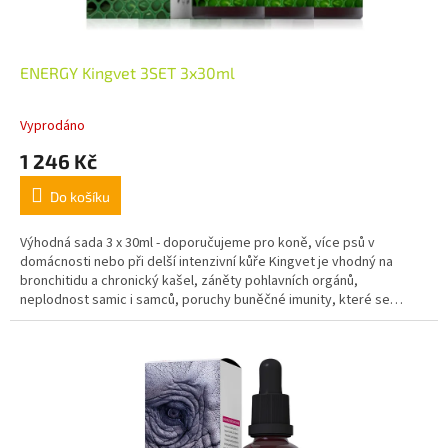
ENERGY Kingvet 3SET 3x30ml
Vyprodáno
1 246 Kč
Do košíku
Výhodná sada 3 x 30ml - doporučujeme pro koně, více psů v
domácnosti nebo při delší intenzivní kůře Kingvet je vhodný na
bronchitidu a chronický kašel, záněty pohlavních orgánů,
neplodnost samic i samců, poruchy buněčné imunity, které se
projevují bakteriálními infekcemi či nádory.