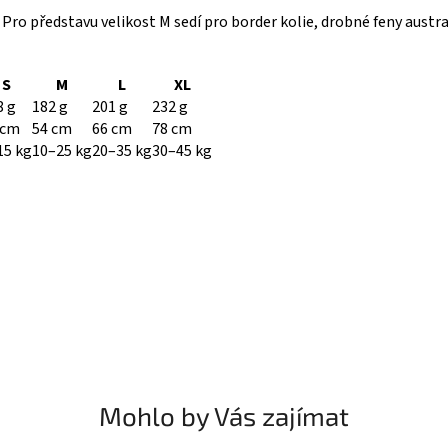
í. Pro představu velikost M sedí pro border kolie, drobné feny aust
S
M
L
XL
8 g
182 g
201 g
232 g
 cm
54 cm
66 cm
78 cm
15 kg
10–25 kg
20–35 kg
30–45 kg
Mohlo by Vás zajímat