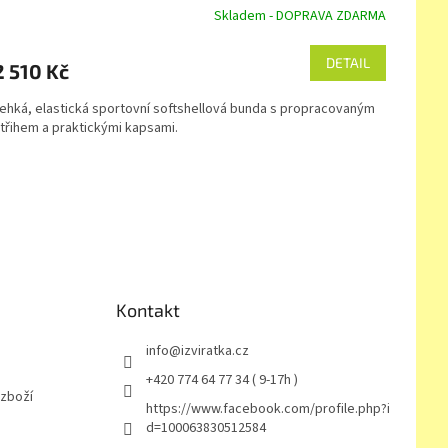
R
Skladem - DOPRAVA ZDARMA
M
DETAIL
2 510 Kč
A
ehká, elastická sportovní softshellová bunda s propracovaným
třihem a praktickými kapsami.
Kontakt
info
@
izviratka.cz
+420 774 64 77 34 ( 9-17h )
 zboží
https://www.facebook.com/profile.php?i
d=100063830512584