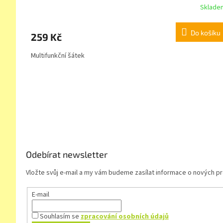
Sklade
Do košíku
259 Kč
Multifunkční šátek
Z
á
p
a
t
í
Odebírat newsletter
Vložte svůj e-mail a my vám budeme zasílat informace o nových 
E-mail
Souhlasím se
zpracování osobních údajů