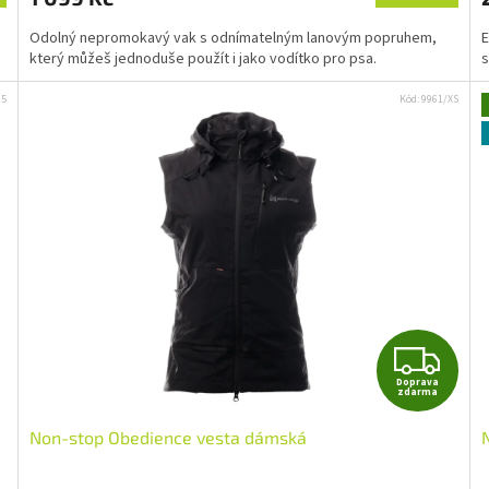
A
Odolný nepromokavý vak s odnímatelným lanovým popruhem,
E
který můžeš jednoduše použít i jako vodítko pro psa.
s
35
Kód:
9961/XS
Z
Doprava
D
zdarma
Non-stop Obedience vesta dámská
A