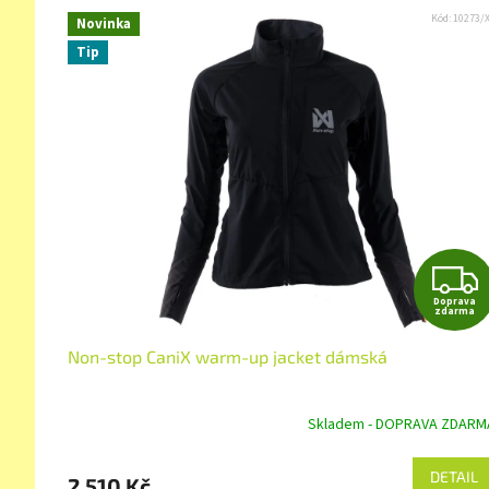
Kód:
10273/
Novinka
Tip
Doprava
zdarma
Non-stop CaniX warm-up jacket dámská
Skladem - DOPRAVA ZDARM
DETAIL
2 510 Kč