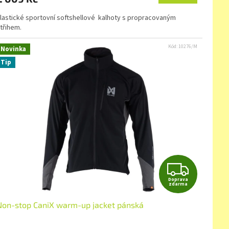
A
lastické sportovní softshellové kalhoty s propracovaným
třihem.
Kód:
10276/M
Novinka
Tip
Z
Doprava
D
zdarma
Non-stop CaniX warm-up jacket pánská
A