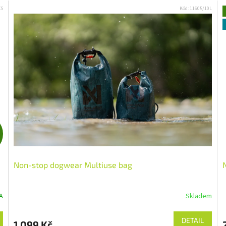
XS
Kód:
11605/10L
Přihlašte se k odběru novinek a
získejte 5 % slevu na první nákup :)
Email
Chci se přihlásit
Z
Přečtěte si naše
Zásady zpracování osobních
D
údajů
Non-stop dogwear Multiuse bag
A
R
A
Skladem
M
DETAIL
1 099 Kč