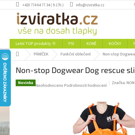
Přejít
+420 774 64 77 34 ( 9-17h )
info@izviratka.cz
na
obsah
Letní TOP produkty 🌞
PSI
KONĚ
KOČKY
Domů
PÁNÍČEK
Funkční oblečení
Non-stop Dogwear
Non-stop Dogwear Dog rescue sli
Značka:
NON
Novinka
Průměrné
Neohodnoceno
Podrobnosti hodnocení
hodnocení
produktu
je
0,0
z
5
hvězdiček.