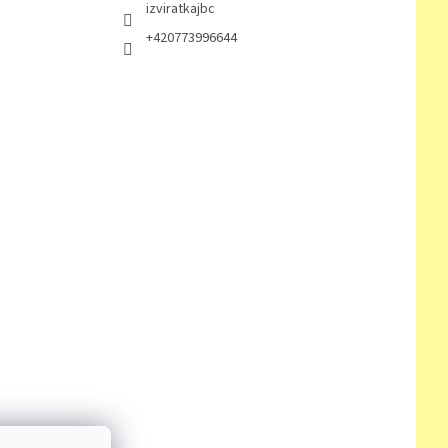
izviratkajbc
+420773996644