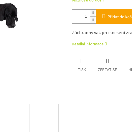
Možnosti doručení
Přidat do koš
Záchranný vak pro snesení zr
Detailní informace
TISK
ZEPTAT SE
H