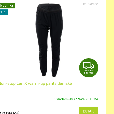
Kód:
10279/XS
Novinka
Tip
Z
Doprava
D
zdarma
Non-stop CaniX warm-up pants dámské
A
R
Skladem - DOPRAVA ZDARMA
M
DETAIL
2 009 Kč