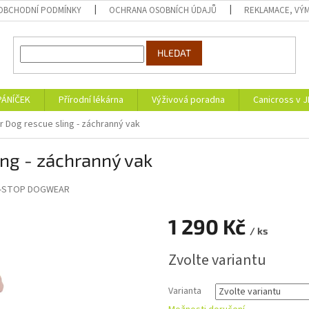
OBCHODNÍ PODMÍNKY
OCHRANA OSOBNÍCH ÚDAJŮ
REKLAMACE, VÝM
HLEDAT
PÁNÍČEK
Přírodní lékárna
Výživová poradna
Canicross v 
 Dog rescue sling - záchranný vak
ng - záchranný vak
-STOP DOGWEAR
1 290 Kč
/ ks
Měrná
Zvolte variantu
cena:
Varianta