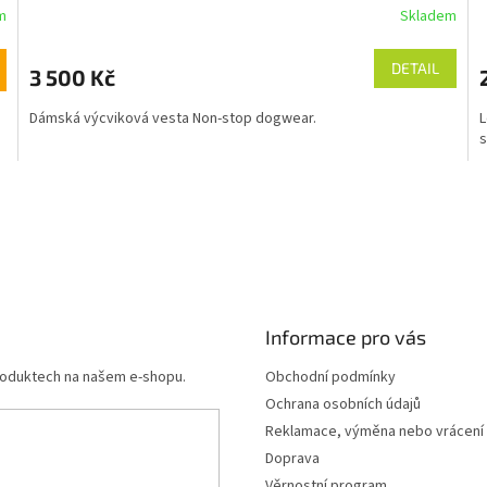
R
m
Skladem
M
DETAIL
3 500 Kč
A
Dámská výcviková vesta Non-stop dogwear.
L
s
Informace pro vás
produktech na našem e-shopu.
Obchodní podmínky
Ochrana osobních údajů
Reklamace, výměna nebo vrácení
Doprava
Věrnostní program