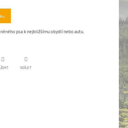
íku
aněného psa k nejbližšímu obydlí nebo autu.
LÍDAT
SDÍLET