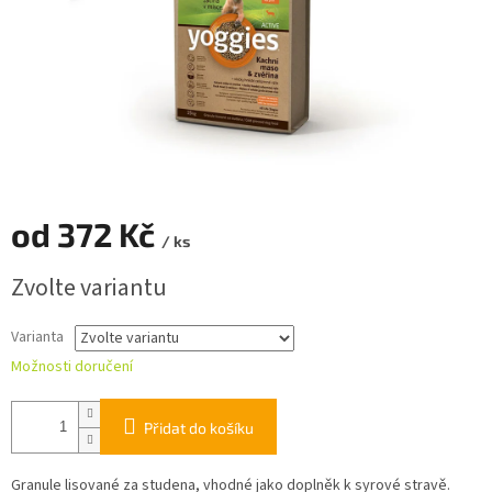
od
372 Kč
/ ks
Měrná
Zvolte variantu
cena:
Varianta
Možnosti doručení
Přidat do košíku
Granule lisované za studena, vhodné jako doplněk k syrové stravě.