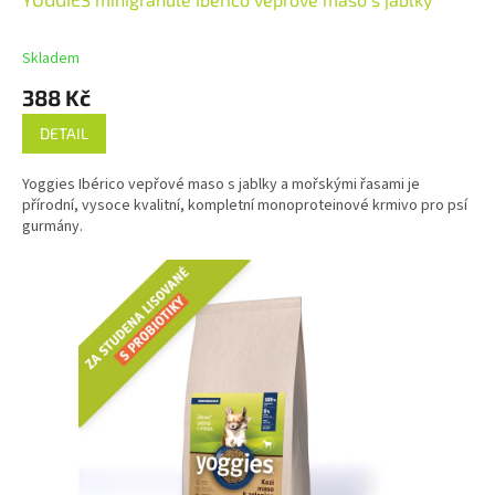
A
R
M
Skladem
A
388 Kč
DETAIL
Yoggies Ibérico vepřové maso s jablky a mořskými řasami je
přírodní, vysoce kvalitní, kompletní monoproteinové krmivo pro psí
gurmány.