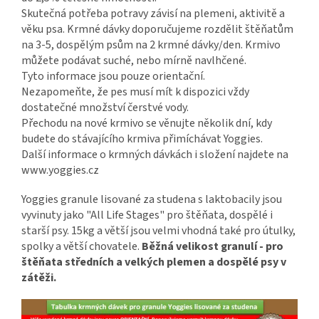
Skutečná potřeba potravy závisí na plemeni, aktivitě a
věku psa. Krmné dávky doporučujeme rozdělit štěňatům
na 3-5, dospělým psům na 2 krmné dávky/den. Krmivo
můžete podávat suché, nebo mírně navlhčené.
Tyto informace jsou pouze orientační.
Nezapomeňte, že pes musí mít k dispozici vždy
dostatečné množství čerstvé vody.
Přechodu na nové krmivo se věnujte několik dní, kdy
budete do stávajícího krmiva přimíchávat Yoggies.
Další informace o krmných dávkách i složení najdete na
www.yoggies.cz
Yoggies granule lisované za studena s laktobacily jsou
vyvinuty jako "All Life Stages" pro štěňata, dospělé i
starší psy. 15kg a větší jsou velmi vhodná také pro útulky,
spolky a větší chovatele.
Běžná velikost granulí - pro
štěňata středních a velkých plemen a dospělé psy v
zátěži.