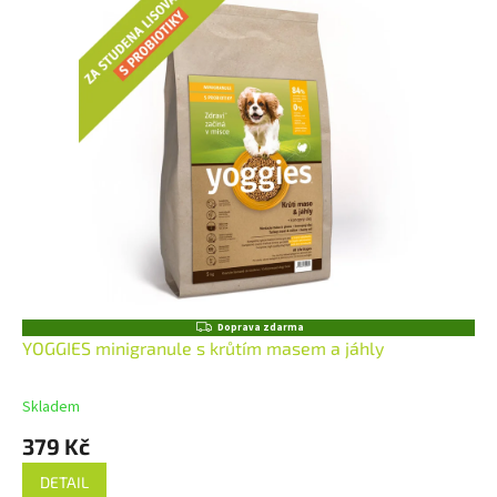
Z
Doprava zdarma
D
YOGGIES minigranule s krůtím masem a jáhly
A
R
M
Skladem
A
379 Kč
DETAIL