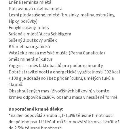
Lněná semínka mletá
Potravinová rašelina mletá
Lesní plody sušené, mleté (brusinky, maliny, ostružiny,
šípky, borůvky)
Fenykl sušený, mletý
Sušená a mletá Yucca Schidigera
Sušený žloutkový prášek
Křemelina organická
Výtažek z masa mořské mušle (Perna Canalicula)
Směs minerální kultur
Yoggies – směs laktobacilů pro podporu imunity
Dobré stravitelnosti a energetické využitelnosti 392 kcal
/ 100 g je dosaženo i bez přidání cukru, umělých tuků a
škrobů.
Obsah sušených mas (živočišných bílkovin) v tomto
krmivu odpovídá ca.86% obsahu masa v nesušené formě.
Doporučené krmné dávky:
*na den odpovídá zhruba 1,1-1,3% tělesné hmotnosti
dospělého psa. U štěňat může množství krmiva tvořit až
do 2,5% tělesné hmotnosti.