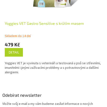
Yoggies VET Gastro Sensitive s krůtím masem
Skladem do 14 dní
479 Kč
DETAIL
Yoggies VET je vyvinuta s veterináři a testovaná u psů se střevními,
imunitními i jinými zažívacími problémy a s potravinovými a dalšími
alergiemi.
Z
á
p
a
Odebírat newsletter
t
Vložte svůj e-mail a my vám budeme zasílat informace o nových
í