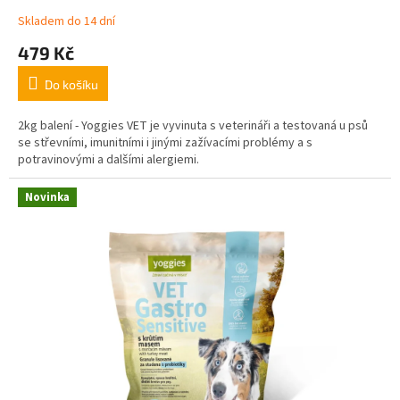
Skladem do 14 dní
479 Kč
Do košíku
2kg balení - Yoggies VET je vyvinuta s veterináři a testovaná u psů
se střevními, imunitními i jinými zažívacími problémy a s
potravinovými a dalšími alergiemi.
Novinka