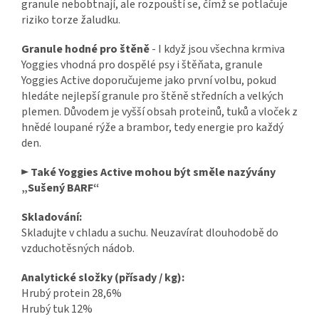
granule nebobtnají, ale rozpouští se, čímž se potlačuje
riziko torze žaludku.
Granule hodné pro štěně
- I když jsou všechna krmiva
Yoggies vhodná pro dospělé psy i štěňata, granule
Yoggies Active doporučujeme jako první volbu, pokud
hledáte nejlepší granule pro štěně středních a velkých
plemen. Důvodem je vyšší obsah proteinů, tuků a vloček z
hnědé loupané rýže a brambor, tedy energie pro každý
den.
► Také Yoggies Active mohou být směle nazývány
„Sušený BARF“
Skladování:
Skladujte v chladu a suchu. Neuzavírat dlouhodobě do
vzduchotěsných nádob.
Analytické složky (přísady / kg):
Hrubý protein 28,6%
Hrubý tuk 12%