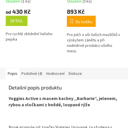
Skladem
(1 ks)
Skladem
(3 ks)
430 Kč
893 Kč
od
DETAIL
Do košíku
Pro rychlé zklidnění Vašeho
Pro péči o uši Vašich mazlíčků s
pejska
výskytem zánětu a při
nadměrné produkci ušního
mazu.
Popis
Podobné (4)
Hodnocení
Diskuze
Detailní popis produktu
Yoggies Active s masem kachny „Barbarie“, jelenem,
rybou a vločkami z hnědé, loupané rýže
Nové granule od značky Yoggies lisované za studena s