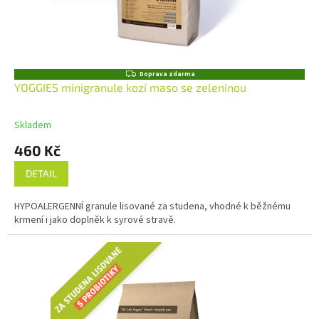
Z
Doprava zdarma
D
YOGGIES minigranule kozí maso se zeleninou
A
R
M
Skladem
A
460 Kč
DETAIL
HYPOALERGENNÍ granule lisované za studena, vhodné k běžnému
krmení i jako doplněk k syrové stravě.