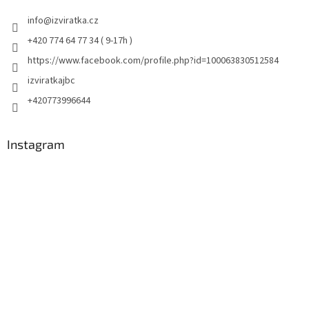
info
@
izviratka.cz
+420 774 64 77 34 ( 9-17h )
https://www.facebook.com/profile.php?id=100063830512584
izviratkajbc
+420773996644
Instagram