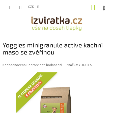
Přejít
NÁKUP
na
CZK
obsah
KOŠÍK
Yoggies minigranule active kachní
maso se zvěřinou
Průměrné
Neohodnoceno
Podrobnosti hodnocení
Značka:
YOGGIES
hodnocení
produktu
je
0,0
z
5
hvězdiček.