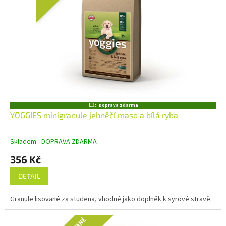
Z
Doprava zdarma
D
YOGGIES minigranule jehněčí maso a bílá ryba
A
R
M
Skladem - DOPRAVA ZDARMA
A
356 Kč
DETAIL
Granule lisované za studena, vhodné jako doplněk k syrové stravě.