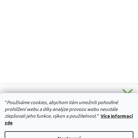
CHCETE SLEVU 5 % na Váš první nákup?
"
Používáme cookies, abychom Vám umožnili pohodlné
Stačí se přihlásit k odběru novinek z našeho obchodu a je
HURTTA-COLLECTION.CZ
Vaše :)
prohlížení webu a díky analýze provozu webu neustále
zlepšovali jeho funkce, výkon a použitelnost.
"
Více informací
zde
Ano, chci se přihlásit
Vytvořil Shoptet