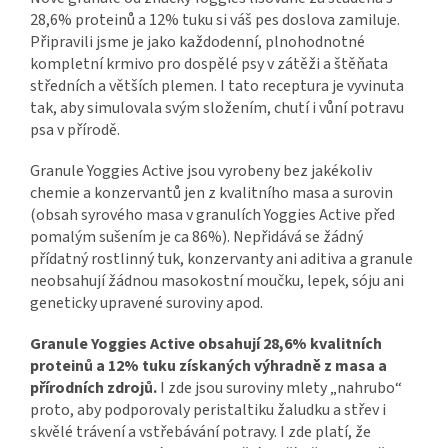
28,6% proteinů a 12% tuku si váš pes doslova zamiluje.
Připravili jsme je jako každodenní, plnohodnotné
kompletní krmivo pro dospělé psy v zátěži a štěňata
středních a větších plemen. I tato receptura je vyvinuta
tak, aby simulovala svým složením, chutí i vůní potravu
psa v přírodě.
Granule Yoggies Active jsou vyrobeny bez jakékoliv
chemie a konzervantů jen z kvalitního masa a surovin
(obsah syrového masa v granulích Yoggies Active před
pomalým sušením je ca 86%). Nepřidává se žádný
přídatný rostlinný tuk, konzervanty ani aditiva a granule
neobsahují žádnou masokostní moučku, lepek, sóju ani
geneticky upravené suroviny apod.
Granule Yoggies Active obsahují 28,6% kvalitních
proteinů a 12% tuku získaných výhradně z masa a
přírodních zdrojů.
I zde jsou suroviny mlety „nahrubo“
proto, aby podporovaly peristaltiku žaludku a střev i
skvělé trávení a vstřebávání potravy. I zde platí, že