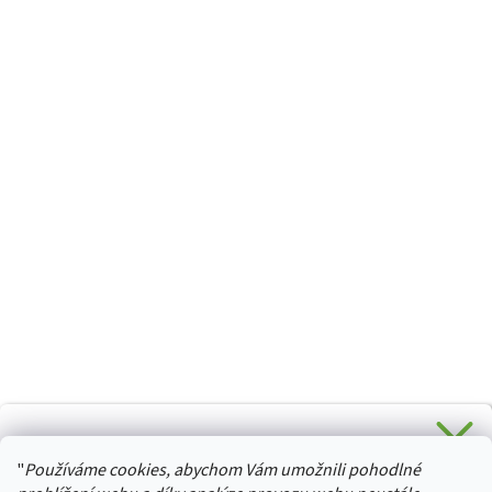
CHCETE SLEVU 5 % na Váš první nákup?
"
Používáme cookies, abychom Vám umožnili pohodlné
Stačí se přihlásit k odběru novinek z našeho obchodu a je
HURTTA-COLLECTION.CZ
Vaše :)