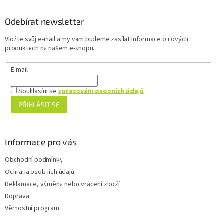
á
p
a
Odebírat newsletter
t
Vložte svůj e-mail a my vám budeme zasílat informace o nových
í
produktech na našem e-shopu.
E-mail
Souhlasím se
zpracování osobních údajů
PŘIHLÁSIT SE
Informace pro vás
Obchodní podmínky
Ochrana osobních údajů
Reklamace, výměna nebo vrácení zboží
Doprava
Věrnostní program