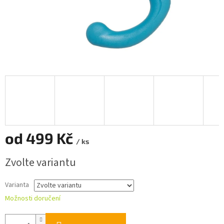
od
499 Kč
/ ks
Měrná
Zvolte variantu
cena:
Varianta
Možnosti doručení