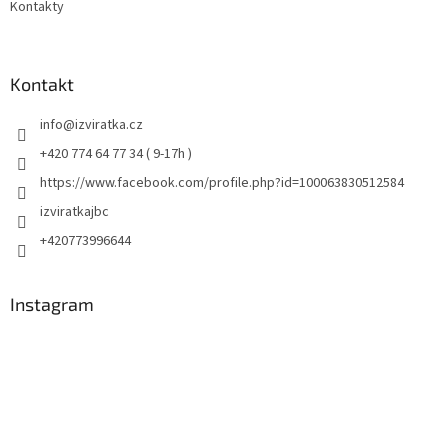
Kontakty
Kontakt
info
@
izviratka.cz
+420 774 64 77 34 ( 9-17h )
https://www.facebook.com/profile.php?id=100063830512584
izviratkajbc
+420773996644
Instagram