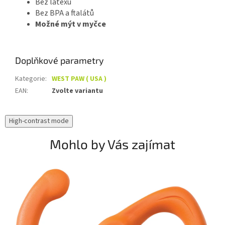
Bez latexu
Bez BPA a ftalátů
Možné mýt v myčce
Doplňkové parametry
Kategorie
:
WEST PAW ( USA )
EAN
:
Zvolte variantu
High-contrast mode
Mohlo by Vás zajímat