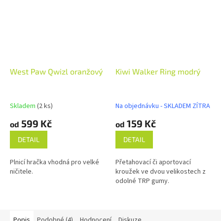
West Paw Qwizl oranžový
Kiwi Walker Ring modrý
Skladem
(2 ks)
Na objednávku - SKLADEM ZÍTRA
599 Kč
159 Kč
od
od
DETAIL
DETAIL
Plnicí hračka vhodná pro velké
Přetahovací či aportovací
ničitele.
kroužek ve dvou velikostech z
odolné TRP gumy.
Popis
Podobné (4)
Hodnocení
Diskuze