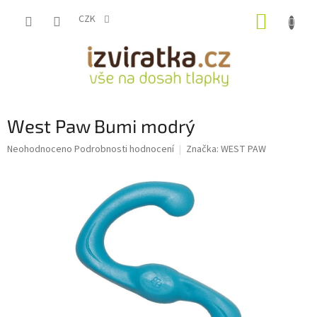
Přejít
NÁKUP
na
CZK
obsah
KOŠÍK
West Paw Bumi modrý
Průměrné
Neohodnoceno
Podrobnosti hodnocení
Značka:
WEST PAW
hodnocení
produktu
je
0,0
z
5
hvězdiček.