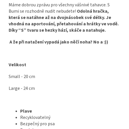
Máme dobrou zprávu pro všechny vášnivé tahavce. S
Bumi se rozhodně nudit nebudete!
Odolná hračka,
která se natáhne až na dvojnásobek své délky. Je
vhodná na aportování, přetahování a hrátky ve vodě.
Díky “S” tvaru se hezky hází, skáče a natahuje.
A že při natažení vypadá jako něčí noha? No a :))
Velikost
Small - 20 cm
Large - 24 cm
Plave
Recyklovatelný
Bezpečný pro psa