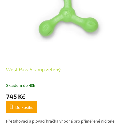
West Paw Skamp zelený
Skladem do 48h
745 Kč
Do košíku
Přetahovací a plovací hračka vhodná pro přiměřené ničitele.
Z