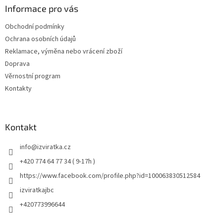
Informace pro vás
Obchodní podmínky
Ochrana osobních údajů
Reklamace, výměna nebo vrácení zboží
Doprava
Věrnostní program
Kontakty
Kontakt
info
@
izviratka.cz
+420 774 64 77 34 ( 9-17h )
https://www.facebook.com/profile.php?id=100063830512584
izviratkajbc
+420773996644