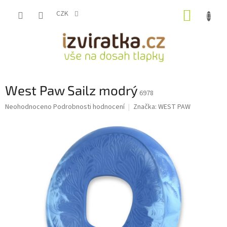
Přejít
NÁKUP
na
CZK
obsah
KOŠÍK
West Paw Sailz modrý
6978
Průměrné
Neohodnoceno
Podrobnosti hodnocení
Značka:
WEST PAW
hodnocení
produktu
je
0,0
z
5
hvězdiček.