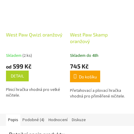
West Paw Qwizl oranžový
West Paw Skamp
oranžový
Skladem
(2 ks)
Skladem do 48h
599 Kč
745 Kč
od
DETAIL
Do košíku
Plnicí hračka vhodná pro velké
Přetahovací a plovací hračka
ničitele.
vhodná pro přiměřené ničitele.
Popis
Podobné (4)
Hodnocení
Diskuze