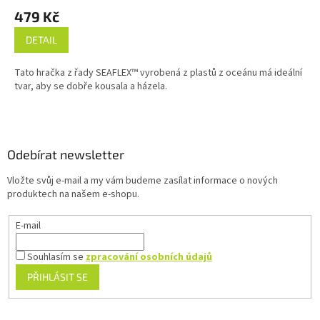
479 Kč
DETAIL
Tato hračka z řady SEAFLEX™ vyrobená z plastů z oceánu má ideální
tvar, aby se dobře kousala a házela.
Z
á
p
a
Odebírat newsletter
t
Vložte svůj e-mail a my vám budeme zasílat informace o nových
í
produktech na našem e-shopu.
E-mail
Souhlasím se
zpracování osobních údajů
PŘIHLÁSIT SE