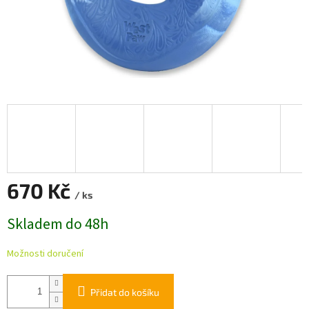
670 Kč
/ ks
Měrná
Skladem do 48h
cena:
Možnosti doručení
Přidat do košíku