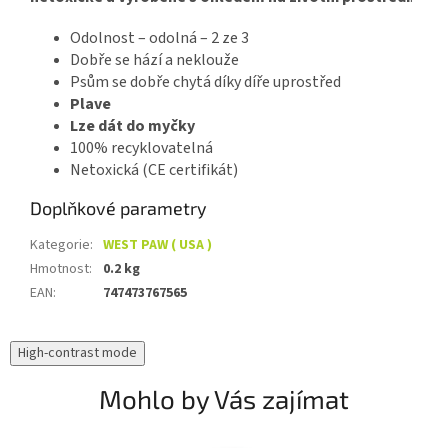
Odolnost – odolná – 2 ze 3
Dobře se hází a neklouže
Psům se dobře chytá díky díře uprostřed
Plave
Lze dát do myčky
100% recyklovatelná
Netoxická (CE certifikát)
Doplňkové parametry
Kategorie
:
WEST PAW ( USA )
Hmotnost
:
0.2 kg
EAN
:
747473767565
High-contrast mode
Mohlo by Vás zajímat