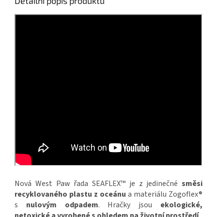
Detailní popis produktu
Nová West Paw řada SEAFLEX™ je z jedinečné
směsi
recyklovaného plastu z oceánu
a materiálu Zogoflex®
s
nulovým odpadem
. Hračky jsou
ekologické,
netoxické a vyrobené s ohledem na životní prostředí
.