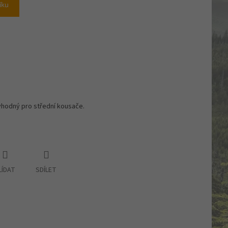
íku
vhodný pro střední kousače.
LÍDAT
SDÍLET