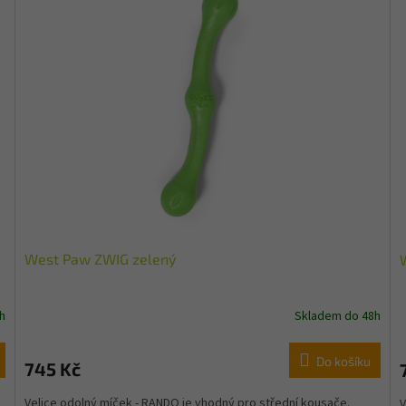
West Paw ZWIG zelený
h
Skladem do 48h
Do košíku
745 Kč
Velice odolný míček - RANDO je vhodný pro střední kousače.
V