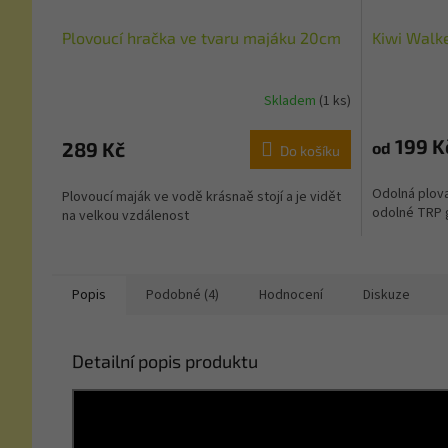
Plovoucí hračka ve tvaru majáku 20cm
Kiwi Walk
Skladem
(1 ks)
199 K
289 Kč
od
Do košíku
Odolná plova
Plovoucí maják ve vodě krásnaě stojí a je vidět
odolné TRP
na velkou vzdálenost
Popis
Podobné (4)
Hodnocení
Diskuze
Detailní popis produktu