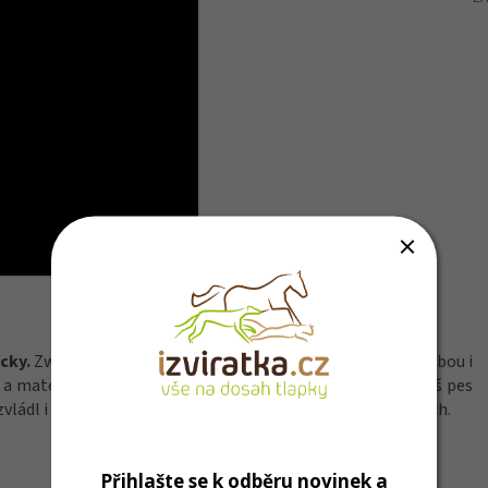
cky.
Zwig je dutý a tak se dá celý zmáčknout. Je skvělou volbou i
 a materiálu je také neodolatelnou žvýkací hračkou. Má váš pes
ládl i ty nejdivočejší hry ve vašich nejbujnějších představách.
Přihlašte se k odběru novinek a