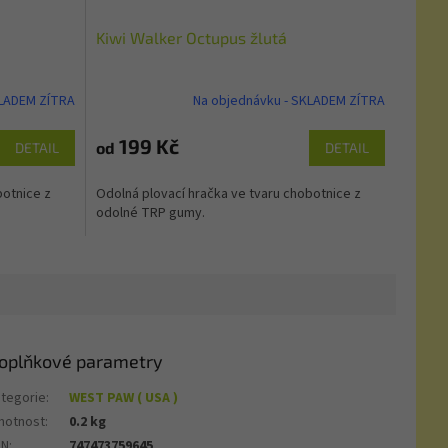
Kiwi Walker Octupus žlutá
KLADEM ZÍTRA
Na objednávku - SKLADEM ZÍTRA
199 Kč
od
DETAIL
DETAIL
botnice z
Odolná plovací hračka ve tvaru chobotnice z
odolné TRP gumy.
oplňkové parametry
tegorie
:
WEST PAW ( USA )
motnost
:
0.2 kg
AN
:
747473759645