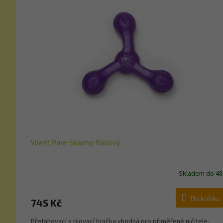
West Paw Skamp fialový
Skladem do 48
Do košíku
745 Kč
Přetahovací a plovací hračka vhodná pro přiměřené ničitele.