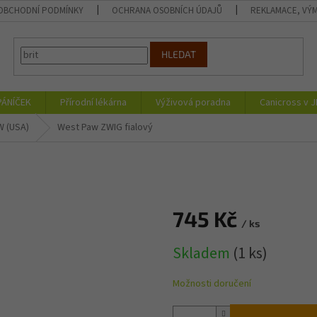
OBCHODNÍ PODMÍNKY
OCHRANA OSOBNÍCH ÚDAJŮ
REKLAMACE, VÝM
HLEDAT
PÁNÍČEK
Přírodní lékárna
Výživová poradna
Canicross v 
 (USA)
West Paw ZWIG fialový
745 Kč
/ ks
Měrná
Skladem
(1 ks)
cena:
Možnosti doručení