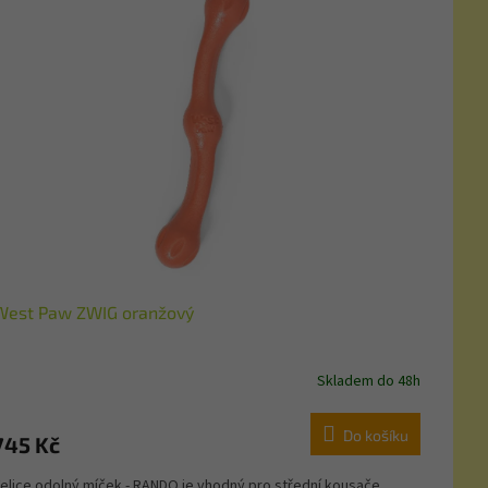
West Paw ZWIG oranžový
Skladem do 48h
Do košíku
745 Kč
elice odolný míček - RANDO je vhodný pro střední kousače.