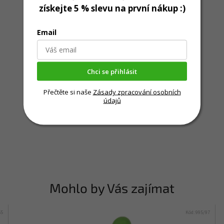
získejte 5 % slevu na první nákup :)
Email
Chci se přihlásit
Přečtěte si naše
Zásady zpracování osobních
údajů
Mohlo by Vás zajímat
55
Kód:
995/97