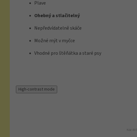
Plave
Ohebný a stlačitelný
Nepředvídatelně skáče
Možné mýt v myčce
Vhodné pro štěňátka a staré psy
High-contrast mode
Kód:
80