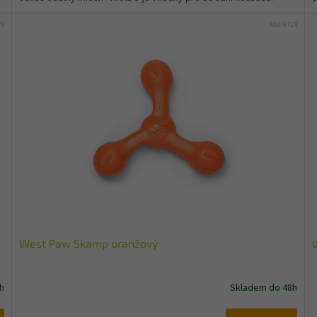
95
Kód:
6714
West Paw Skamp oranžový
h
Skladem do 48h