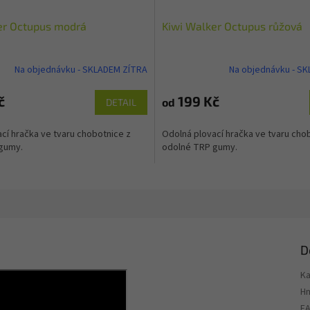
er Octupus modrá
Kiwi Walker Octupus růžová
Na objednávku - SKLADEM ZÍTRA
Na objednávku - S
č
199 Kč
od
DETAIL
cí hračka ve tvaru chobotnice z
Odolná plovací hračka ve tvaru cho
 gumy.
odolné TRP gumy.
D
Ka
H
E