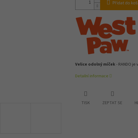
Přidat do koš
Velice odolný míček
- RANDO je 
Detailní informace
TISK
ZEPTAT SE
H