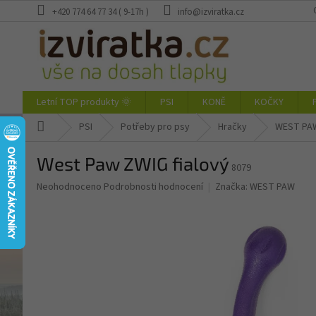
Přejít
+420 774 64 77 34 ( 9-17h )
info@izviratka.cz
na
obsah
Letní TOP produkty 🌞
PSI
KONĚ
KOČKY
Domů
PSI
Potřeby pro psy
Hračky
WEST PAW
West Paw ZWIG fialový
8079
Průměrné
Neohodnoceno
Podrobnosti hodnocení
Značka:
WEST PAW
hodnocení
produktu
je
0,0
z
5
hvězdiček.