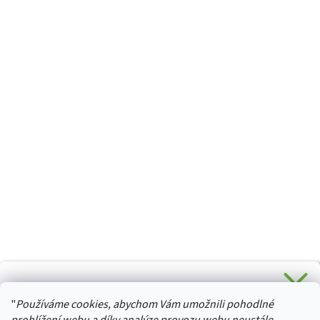
CHCETE SLEVU 5 % na Váš první nákup?
"
Používáme cookies, abychom Vám umožnili pohodlné
Stačí se přihlásit k odběru novinek z našeho obchodu a je
HURTTA-COLLECTION.CZ
Vaše :)