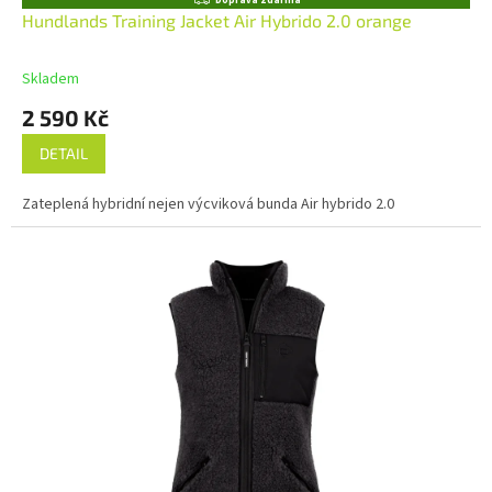
Doprava zdarma
D
Hundlands Training Jacket Air Hybrido 2.0 orange
A
R
M
Skladem
A
2 590 Kč
DETAIL
Zateplená hybridní nejen výcviková bunda Air hybrido 2.0