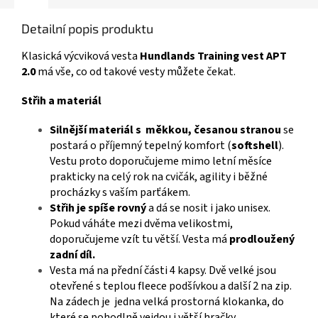
Detailní popis produktu
Klasická výcviková vesta
Hundlands Training vest APT
2.0
má vše, co od takové vesty můžete čekat.
Střih a materiál
Silnější materiál s měkkou, česanou stranou
se
postará o příjemný tepelný komfort (
softshell
).
Vestu proto doporučujeme mimo letní měsíce
prakticky na celý rok na cvičák, agility i běžné
procházky s vaším parťákem.
Střih je spíše rovný
a dá se nosit i jako unisex.
Pokud váháte mezi dvěma velikostmi,
doporučujeme vzít tu větší. Vesta má
prodloužený
zadní díl.
Vesta má na přední části 4 kapsy. Dvě velké jsou
otevřené s teplou fleece podšívkou a další 2 na zip.
Na zádech je jedna velká prostorná klokanka, do
které se pohodlně vejdou i větší hračky.