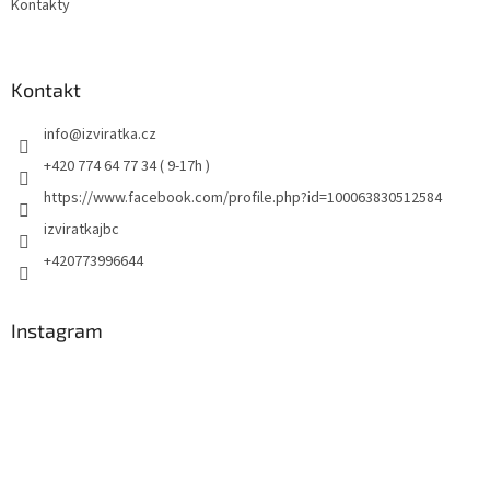
Kontakty
Kontakt
info
@
izviratka.cz
+420 774 64 77 34 ( 9-17h )
https://www.facebook.com/profile.php?id=100063830512584
izviratkajbc
+420773996644
Instagram