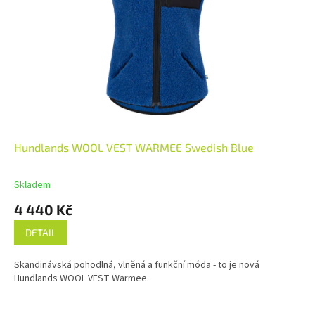
Hundlands WOOL VEST WARMEE Swedish Blue
Skladem
4 440 Kč
DETAIL
Skandinávská pohodlná, vlněná a funkční móda - to je nová
Hundlands WOOL VEST Warmee.
Z
á