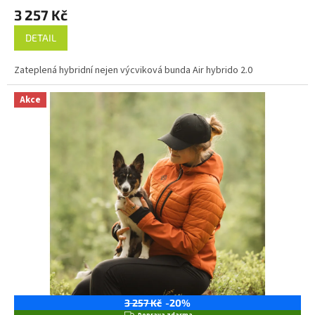
3 257 Kč
DETAIL
Zateplená hybridní nejen výcviková bunda Air hybrido 2.0
Akce
3 257 Kč
-20%
Z