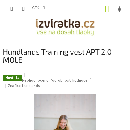
Přejít
NÁKUP
na
CZK
obsah
KOŠÍK
Hundlands Training vest APT 2.0
MOLE
Novinka
Průměrné
Neohodnoceno
Podrobnosti hodnocení
hodnocení
Značka:
Hundlands
produktu
je
0,0
z
5
hvězdiček.