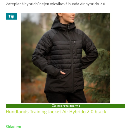
Zateplená hybridní nejen výcviková bunda Air hybrido 2.0
Tip
Z
Doprava zdarma
D
Hundlands Training Jacket Air Hybrido 2.0 black
A
R
M
Skladem
A