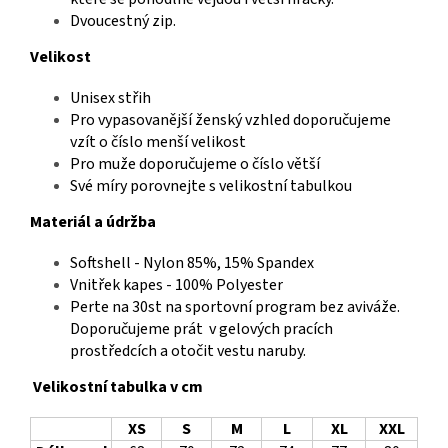
Dvoucestný zip.
Velikost
Unisex střih
Pro vypasovanější ženský vzhled doporučujeme
vzít o číslo menší velikost
Pro muže doporučujeme o číslo větší
Své míry porovnejte s velikostní tabulkou
Materiál a údržba
Softshell - Nylon 85%, 15% Spandex
Vnitřek kapes - 100% Polyester
Perte na 30st na sportovní program bez aviváže.
Doporučujeme prát v gelových pracích
prostředcích a otočit vestu naruby.
Velikostní tabulka v cm
XS
S
M
L
XL
XXL