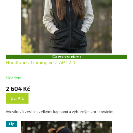
Z
Doprava zdarma
D
Hundlands Training vest APT 2.0
A
R
M
Skladem
A
2 604 Kč
DETAIL
Výcviková vesta s velkými kapsami a výborným zpracováním.
Tip