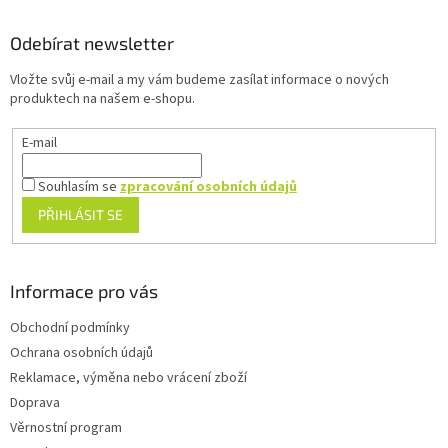
p
a
Odebírat newsletter
t
Vložte svůj e-mail a my vám budeme zasílat informace o nových
í
produktech na našem e-shopu.
E-mail
Souhlasím se
zpracování osobních údajů
PŘIHLÁSIT SE
Informace pro vás
Obchodní podmínky
Ochrana osobních údajů
Reklamace, výměna nebo vrácení zboží
Doprava
Věrnostní program