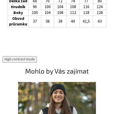
Délka zad
68
70
72
74
77
80
Hrudník
96
100
104
108
116
124
Boky
100
104
108
112
118
128
Obvod
37
38
39
40
41,5
43
průramku
High-contrast mode
Mohlo by Vás zajímat