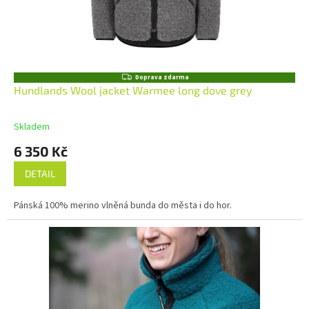
Z
Doprava zdarma
D
Hundlands Wool jacket Warmee long dove grey
A
R
M
Skladem
A
6 350 Kč
DETAIL
Pánská 100% merino vlněná bunda do města i do hor.