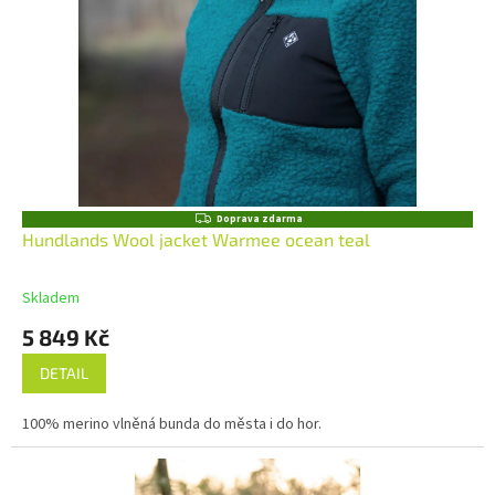
Z
Doprava zdarma
D
Hundlands Wool jacket Warmee ocean teal
A
R
M
Skladem
A
5 849 Kč
DETAIL
100% merino vlněná bunda do města i do hor.