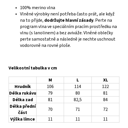
100% merino vlna
Vlněné výrobky není potřeba často prát, ale když
na to přijde,
dodržujte hlavní zásady
. Perte na
program vlna ve speciálním pracím prostředku na
vlnu (s lanolinem) a bez aviváže. Vlněné oblečky
perte samostatně a následně je nechte uschnout
vodorovně na rovné ploše.
Velikostní tabulka v cm
M
L
XL
Hrudník
106
114
122
Délka rukávu
79
80
81
Délka zad
81
82,5
84
Délka přední
70
71
72
část
Výška límce
11
11
11