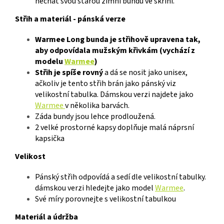
nechat svou starou zimní bundu ve skříni.
Střih a materiál - pánská verze
Warmee Long bunda je střihově upravena tak,
aby odpovídala mužským křivkám (vychází z
modelu
Warmee
)
Střih je spíše rovný
a dá se nosit jako unisex,
ačkoliv je tento střih brán jako pánský viz
velikostní tabulka. Dámskou verzi najdete jako
Warmee
v několika barvách.
Záda bundy jsou lehce prodloužená.
2 velké prostorné kapsy doplňuje malá náprsní
kapsička
Velikost
Pánský střih odpovídá a sedí dle velikostní tabulky.
dámskou verzi hledejte jako model
Warmee
.
Své míry porovnejte s velikostní tabulkou
Materiál a údržba