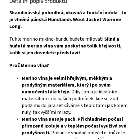
Detailní popis produktu
Skandinávská pohodlná, vkusná a funkční móda - to
je vlněná pánská Hundlands Wool Jacket Warmee
Long.
Tuhle merino mikino-bundu budete milovat!
Silná a
huňatá merino vlna vám poskytne tolik hřejivosti,
kolik si jen dovedete představit.
Proč Merino vlna?
Merino vlna je velmi hřejivým, měkkým a
prodyšným materiálem, který i po svém
namočení stále hřeje.
Díky tomu je ideálním
materiálem i do našich podmínek, kde se v od
podzimu do jara setkáváme s teplotami jak kolem
nuly, tak vyššími mrazy.
Merino vlna nesaje pach. Při chladném počasí
přirozeně izoluje a v teplém počasí využívá své
prodyšnosti.
Pokud se vhodně oblečete, můžete