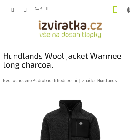
Přejít
NÁKUP
na
CZK
obsah
KOŠÍK
Hundlands Wool jacket Warmee
long charcoal
Průměrné
Neohodnoceno
Podrobnosti hodnocení
Značka:
Hundlands
hodnocení
produktu
je
0,0
z
5
hvězdiček.