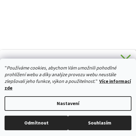
CHCETE SLEVU 5 % na Váš první nákup?
"
Používáme cookies, abychom Vám umožnili pohodlné
Stačí se přihlásit k odběru novinek z našeho obchodu a je
HURTTA-COLLECTION.CZ
Vaše :)
prohlížení webu a díky analýze provozu webu neustále
zlepšovali jeho funkce, výkon a použitelnost.
"
Více informací
zde
Ano, chci se přihlásit
Vytvořil Shoptet
Nastavení
Zásady zpracování osobních údajů
Copyright 2026
izviratka.cz
. Všechna práva vyhrazena.
Upravit
Odmítnout
Souhlasím
nastavení cookies