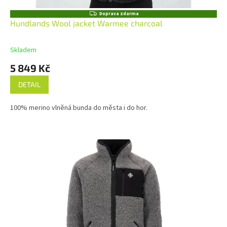
Z
Doprava zdarma
D
Hundlands Wool jacket Warmee charcoal
A
R
M
Skladem
A
5 849 Kč
DETAIL
100% merino vlněná bunda do města i do hor.