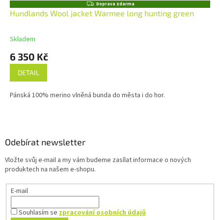
Z
Doprava zdarma
D
Hundlands Wool jacket Warmee long hunting green
A
R
M
Skladem
A
6 350 Kč
DETAIL
Pánská 100% merino vlněná bunda do města i do hor.
Z
á
p
a
Odebírat newsletter
t
Vložte svůj e-mail a my vám budeme zasílat informace o nových
í
produktech na našem e-shopu.
E-mail
Souhlasím se
zpracování osobních údajů