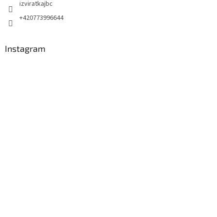
izviratkajbc
+420773996644
Instagram