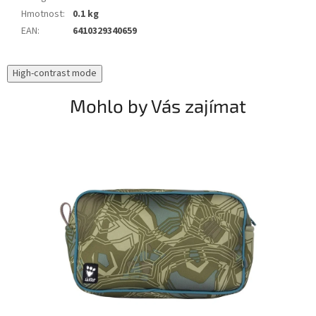
Hmotnost
:
0.1 kg
EAN
:
6410329340659
High-contrast mode
Mohlo by Vás zajímat