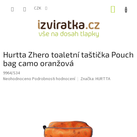
Přejít
NÁKUP
na
CZK
obsah
KOŠÍK
Hurtta Zhero toaletní taštička Pouch
bag camo oranžová
9964/S34
Průměrné
Neohodnoceno
Podrobnosti hodnocení
Značka:
HURTTA
hodnocení
produktu
je
0,0
z
5
hvězdiček.