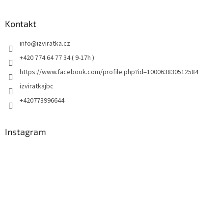
Kontakt
info
@
izviratka.cz
+420 774 64 77 34 ( 9-17h )
https://www.facebook.com/profile.php?id=100063830512584
izviratkajbc
+420773996644
Instagram