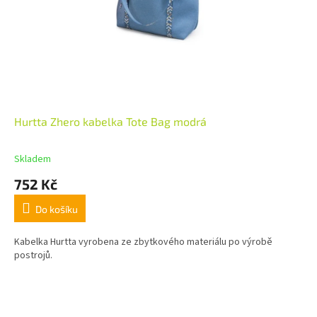
Hurtta Zhero kabelka Tote Bag modrá
Skladem
752 Kč
Do košíku
Kabelka Hurtta vyrobena ze zbytkového materiálu po výrobě
postrojů.
Z
á
p