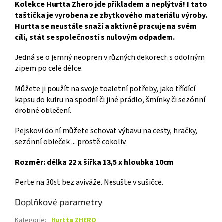
Kolekce Hurtta Zhero jde příkladem a neplýtvá! I tato
taštička je vyrobena ze zbytkového materiálu výroby.
Hurtta se neustále snaží a aktivně pracuje na svém
cíli, stát se společností s nulovým odpadem.
Jedná se o jemný neopren v různých dekorech s odolným
zipem po celé délce.
Můžete ji použít na svoje toaletní potřeby, jako třídící
kapsu do kufru na spodní či jiné prádlo, šmínky či sezónní
drobné oblečení.
Pejskovi do ní můžete schovat výbavu na cesty, hračky,
sezónní obleček ... prostě cokoliv.
Rozměr: délka 22 x šířka 13,5 x hloubka 10cm
Perte na 30st bez aviváže. Nesušte v sušičce.
Doplňkové parametry
Kategorie
:
Hurtta ZHERO