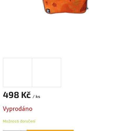
498 Kč
/ ks
Měrná
Vyprodáno
cena:
Možnosti doručení