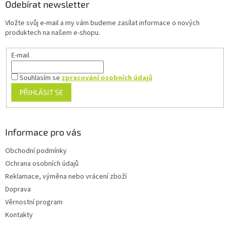
a
Odebírat newsletter
t
Vložte svůj e-mail a my vám budeme zasílat informace o nových
í
produktech na našem e-shopu.
E-mail
Souhlasím se
zpracování osobních údajů
PŘIHLÁSIT SE
Informace pro vás
Obchodní podmínky
Ochrana osobních údajů
Reklamace, výměna nebo vrácení zboží
Doprava
Věrnostní program
Kontakty