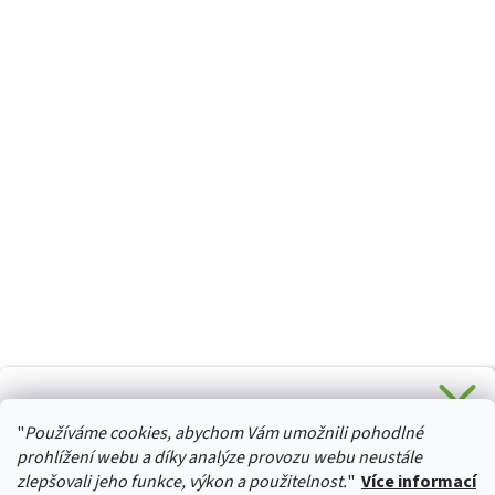
CHCETE SLEVU 5 % na Váš první nákup?
"
Používáme cookies, abychom Vám umožnili pohodlné
Stačí se přihlásit k odběru novinek z našeho obchodu a je
HURTTA-COLLECTION.CZ
Vaše :)
prohlížení webu a díky analýze provozu webu neustále
zlepšovali jeho funkce, výkon a použitelnost.
"
Více informací