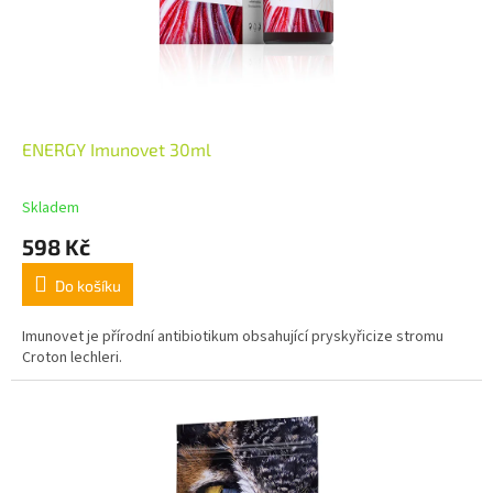
ENERGY Imunovet 30ml
Skladem
598 Kč
Do košíku
Imunovet je přírodní antibiotikum obsahující pryskyřicize stromu
Croton lechleri.