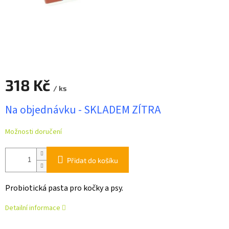
318 Kč
/ ks
Měrná
Na objednávku - SKLADEM ZÍTRA
cena:
Možnosti doručení
Přidat do košíku
Probiotická pasta pro kočky a psy.
Detailní informace