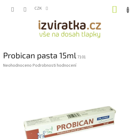
Přejít
NÁKUP
na
CZK
obsah
KOŠÍK
Probican pasta 15ml
7101
Průměrné
Neohodnoceno
Podrobnosti hodnocení
hodnocení
produktu
je
0,0
z
5
hvězdiček.