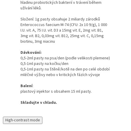
hladinu probiotických bakterií v trávení během
užívání léků.
Složení: 1g pasty obsahuje 2 miliardy zárodků
Enterococcus faecium M-74 (CFU: 2x 10 9/g), 1 000
I.U. vit. A, 75 I.U. vit. D3 a 15mg vit. E, 2mg vit. B1,
3mg vit. B2, 0,03mg vit. B12, 25mg vit. C, 0,15mg
biotinu, 3mg niacinu
Dávkování:
0,5-2ml pasty na psa/den (podle velikosti plemene)
0,5-1ml pasty na kočku/den
0,5-1ml pasty na štěně/kotě na den po celé období
mléčné výživy nebo v kritických fázích vývoje
Balení
:
plastový injektor s obsahem 15 ml pasty.
Skladujte v chladu.
High-contrast mode