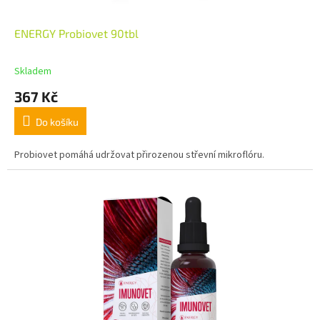
ENERGY Probiovet 90tbl
Skladem
367 Kč
Do košíku
Probiovet pomáhá udržovat přirozenou střevní mikroflóru.