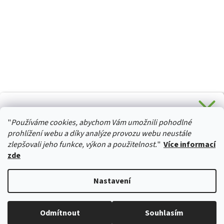
CHCETE SLEVU 5 % na Váš první nákup?
"
Používáme cookies, abychom Vám umožnili pohodlné
Stačí se přihlásit k odběru novinek z našeho obchodu a je
HURTTA-COLLECTION.CZ
Vaše :)
prohlížení webu a díky analýze provozu webu neustále
zlepšovali jeho funkce, výkon a použitelnost.
"
Více informací
zde
Ano, chci se přihlásit
Vytvořil Shoptet
Nastavení
Zásady zpracování osobních údajů
Copyright 2026
izviratka.cz
. Všechna práva vyhrazena.
Upravit
Odmítnout
Souhlasím
nastavení cookies