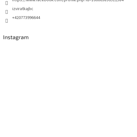
izviratkajbc
+420773996644
Instagram