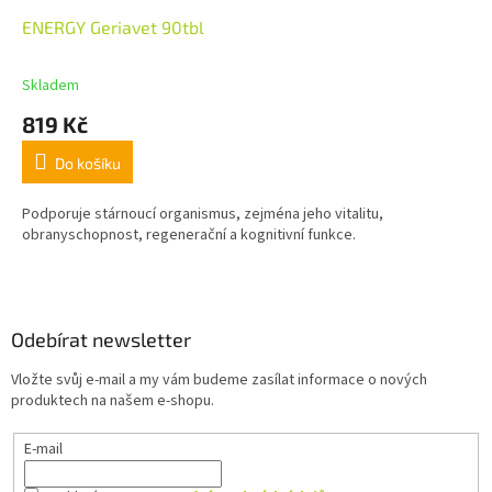
ENERGY Geriavet 90tbl
Skladem
819 Kč
Do košíku
Podporuje stárnoucí organismus, zejména jeho vitalitu,
obranyschopnost, regenerační a kognitivní funkce.
Z
á
p
a
Odebírat newsletter
t
Vložte svůj e-mail a my vám budeme zasílat informace o nových
í
produktech na našem e-shopu.
E-mail