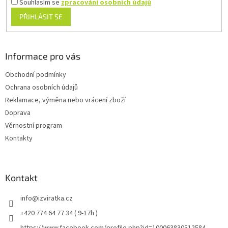
Souhlasím se
zpracování osobních údajů
PŘIHLÁSIT SE
Informace pro vás
Obchodní podmínky
Ochrana osobních údajů
Reklamace, výměna nebo vrácení zboží
Doprava
Věrnostní program
Kontakty
Kontakt
info
@
izviratka.cz
+420 774 64 77 34 ( 9-17h )
https://www.facebook.com/profile.php?id=100063830512584