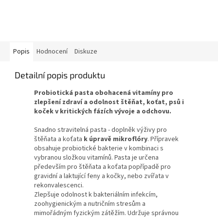
Popis
Hodnocení
Diskuze
Detailní popis produktu
Probiotická pasta obohacená vitamíny pro
zlepšení zdraví a odolnost štěňat, koťat, psů i
koček v kritických fázích vývoje a odchovu.
Snadno stravitelná pasta - doplněk výživy pro
štěňata a koťata
k úpravě mikroflóry
. Přípravek
obsahuje probiotické bakterie v kombinaci s
vybranou složkou vitamínů. Pasta je určena
především pro štěňata a koťata popřípadě pro
gravidní a laktující feny a kočky, nebo zvířata v
rekonvalescenci.
Zlepšuje odolnost k bakteriálním infekcím,
zoohygienickým a nutričním stresům a
mimořádným fyzickým zátěžím. Udržuje správnou