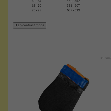
60 - 65
551 - 582
65 - 70
582 - 607
70 - 75
607 - 639
High-contrast mode
Kód:
5372