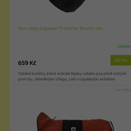
Non-stop dogwear Protector Bootie 4ks
Sklade
DETAIL
659 Kč
Odolná botička, která ochrání tlapky vašeho psa před ostrými
povrchy, skleněnými střepy, solí i rozpáleným asfaltem.
Kód:
10309/