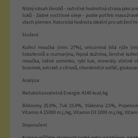
Nízký obsah škrobů - nutričně hodnotná strava jako pre
tuků - žádné rostlinné oleje - podle potřeb masožravé
všech plemen. Kalorická hodnota ideální pro udržení 
Složení:
Kuřecí moučka (min. 27%), celozrnná bílá rýže (mi
tokoferolů a rozmarýnu, řepná dužnina, čerstvé kuřecí
moučka, lněné semínko, rybí tuk, minerály včetně ch
brusinek, extrakt z citrusů, chondroitin sulfát, glukosam
Analýza:
Metabolizovatelná Energie: 4140 kcal/kg
Bílkoviny 25.0%, Tuk 15.0%, Vláknina 2.5%, Popelov
Vitamin A 15000 m.j./kg, Vitamin D3 1000 m.j./kg, Vita
Doporučení:
Krmivo můžete zkrmovat suché nebo navlhčené, navlhč