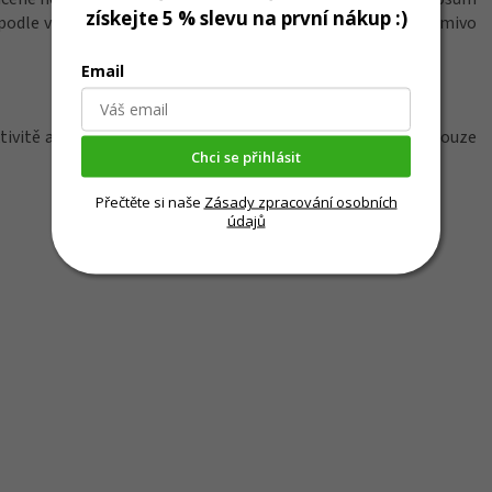
získejte 5 % slevu na první nákup :)
odle věku na 5-3. Pes musí mít dostatek pitné vody. Na krmivo
Email
aktivitě a temperamentu. Množství uvedená v tabulce jsou pouze
Chci se přihlásit
Přečtěte si naše
Zásady zpracování osobních
údajů