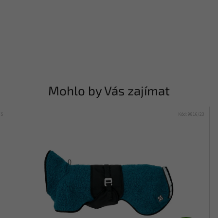
Mohlo by Vás zajímat
/S
Kód:
9816/23