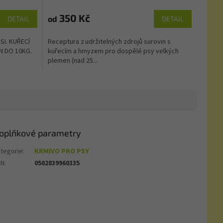
350 Kč
od
DETAIL
DETAIL
I. KUŘECÍ
Receptura z udržitelných zdrojů surovin s
N DO 10KG.
kuřecím a hmyzem pro dospělé psy velkých
plemen (nad 25...
oplňkové parametry
tegorie
:
KRMIVO PRO PSY
AN
:
0502839960335