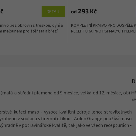
č
293 Kč
od
DETAIL
mivo bez obilovin s treskou, dýní a
KOMPLETNÍ KRMIVO PRO DOSPĚLÉ PS
m melounem pro štěňata a březí
RECEPTURA PRO PSI MALÝCH PLEME
D
Ka
(malá a střední plemena od 9.měsíce, velká od 12. měsíce, obří
E
erstvé kuřecí maso - vysoce kvalitní zdroje lehce stravitelných
 Vyrobeno v souladu s firemní etikou - Arden Grange používá maso
ýhradně v potravinářské kvalitě, tak jako ve všech recepturách -