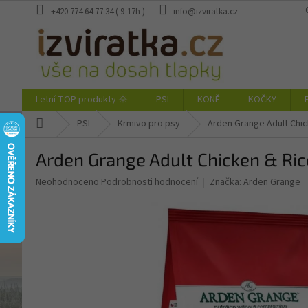
Přejít
+420 774 64 77 34 ( 9-17h )
info@izviratka.cz
na
obsah
Letní TOP produkty 🌞
PSI
KONĚ
KOČKY
Domů
PSI
Krmivo pro psy
Arden Grange Adult Chic
Arden Grange Adult Chicken & Ric
Průměrné
Neohodnoceno
Podrobnosti hodnocení
Značka:
Arden Grange
hodnocení
produktu
je
0,0
z
5
hvězdiček.