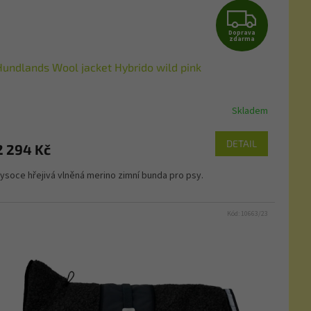
Z
Doprava
D
zdarma
Hundlands Wool jacket Hybrido wild pink
A
R
Skladem
M
DETAIL
2 294 Kč
A
ysoce hřejivá vlněná merino zimní bunda pro psy.
Kód:
10663/23