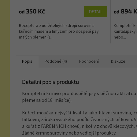
350 Kč
894 K
od
od
DETAIL
Receptura z udržitelných zdrojů surovin s
Kompletní kr
kuřecím masem a hmyzem pro dospělé psy
kantalupský
malých plemen (1...
nebo...
Popis
Podobné (4)
Hodnocení
Diskuze
Detailní popis produktu
Kompletní krmivo pro dospělé psy s běžnou aktivitou 
plemena od 18. měsíce).
Kuřecí moučka nejvyšší kvality jako hlavní surovina, č
bílkovin, záruka vysokého podílu živočišných bílkovin.
z kuřat z FAREMNÍCH chovů, nikoliv z chovů klecových, v
žádné krmné suroviny nebo vedlejší produkty.