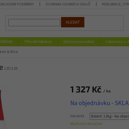
OBCHODNÍ PODMÍNKY
OCHRANA OSOBNÍCH ÚDAJŮ
REKLAMACE, VÝM
HLEDAT
PÁNÍČEK
Přírodní lékárna
Výživová poradna
Canicross v 
ken & Rice
e
135/12K
1 327 Kč
/ ks
Měrná
Na objednávku - SKL
cena:
Varianta
Možnosti doručení