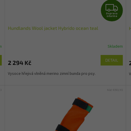
Z
Doprava
D
zdarma
Hundlands Wool jacket Hybrido ocean teal
A
R
m
Skladem
M
DETAIL
2 294 Kč
A
Vysoce hřejivá vlněná merino zimní bunda pro psy.
V
23
Kód:
9393/XS