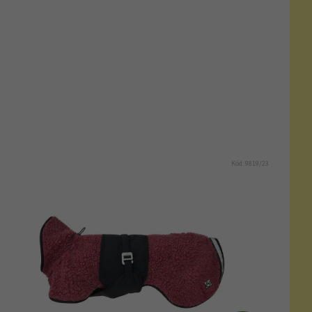
Kód:
9819/23