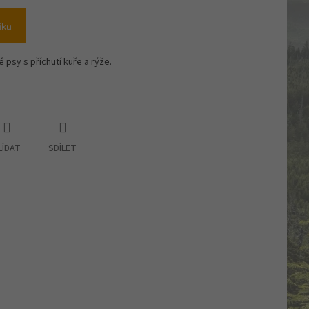
íku
 psy s příchutí kuře a rýže.
LÍDAT
SDÍLET