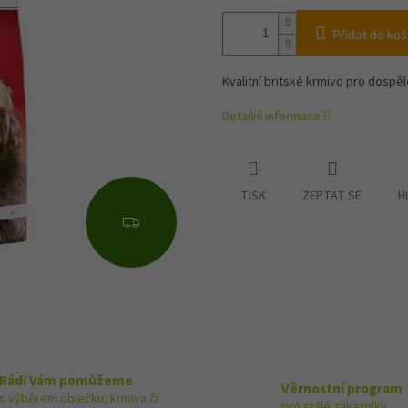
Přidat do koš
Kvalitní britské krmivo pro dospělé
Detailní informace
TISK
ZEPTAT SE
H
Z
D
A
R
M
A
Rádi Vám pomůžeme
Věrnostní program
s výběrem oblečku, krmiva či
pro stálé zákazníky