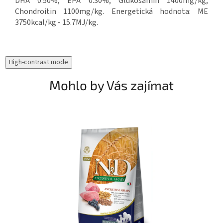
DHA 0.50%; EPA 0.30%; Glukosamin 1400mg/kg;
Chondroitin 1100mg/kg. Energetická hodnota: ME
3750kcal/kg - 15.7MJ/kg.
High-contrast mode
Mohlo by Vás zajímat