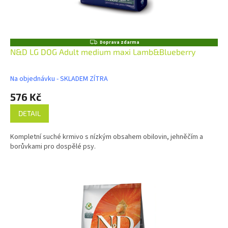
Z
Doprava zdarma
D
N&D LG DOG Adult medium maxi Lamb&Blueberry
A
R
M
Na objednávku - SKLADEM ZÍTRA
A
576 Kč
DETAIL
Kompletní suché krmivo s nízkým obsahem obilovin, jehněčím a
borůvkami pro dospělé psy.