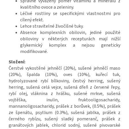
Správně vyvážený poměr vitamínů a minerálů z
kvalitního ovoce a zeleniny.
Léčivé rostliny se specifickými vlastnostmi pro
cílený efekt.
Lehce stravitelné živočišné tuky.
Absence komplexních obilovin, jediné použité
obiloviny v některých recepturách mají nižší
glykemický komplex a nejsou geneticky
modifikované.
Složení:
Čerstvé vykostěné jehněčí (20%), sušené jehněčí maso
(20%), špalda (10%), oves (10%), kuřecí tuk,
hydrolyzované rybí bílkoviny, čestvý herring, sušený
herring, sušená celá vejce, sušená dřeň z červené řepy,
rybí olej, vláknina z hrášku, sušené mrkve, sušená
vojtěška, inulin, fruktooligosacharidy,
mannanoligosacharidy, prášek z borůvek, (0.5%), prášek
ze špenátu, psyllium (0.3%), sušená jablka, prášek z
černého rybízu, sušený sladký pomeranč, prášek z
granátových jablek, chlorid sodný, sušené pivovarské