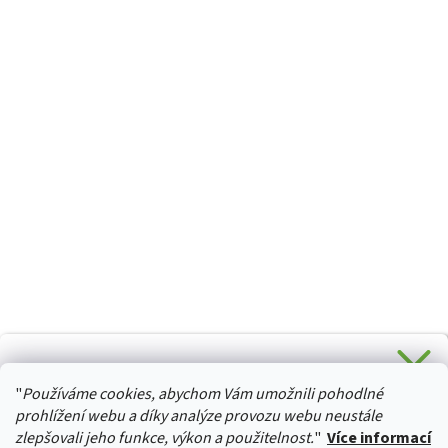
CHCETE SLEVU 5 % na Váš první nákup?
"
Používáme cookies, abychom Vám umožnili pohodlné
Stačí se přihlásit k odběru novinek z našeho obchodu a je
HURTTA-COLLECTION.CZ
Vaše :)
prohlížení webu a díky analýze provozu webu neustále
zlepšovali jeho funkce, výkon a použitelnost.
"
Více informací