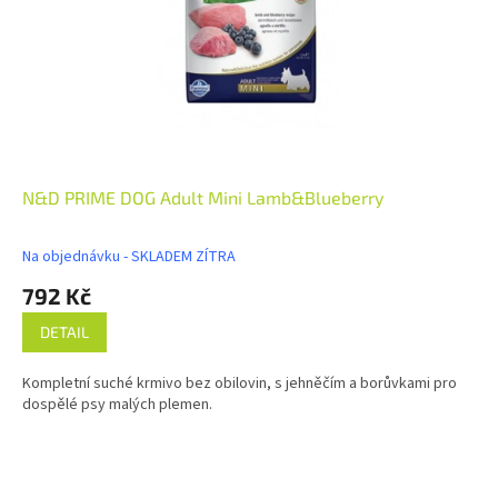
N&D PRIME DOG Adult Mini Lamb&Blueberry
Na objednávku - SKLADEM ZÍTRA
792 Kč
DETAIL
Kompletní suché krmivo bez obilovin, s jehněčím a borůvkami pro
dospělé psy malých plemen.
Z
á
p