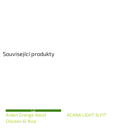
Související produkty
Z
Arden Grange Adult
ACANA LIGHT & FIT
D
A
Chicken & Rice
R
M