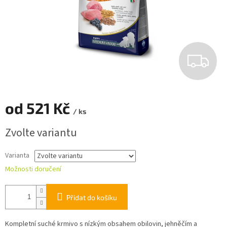
Z
D
A
od
521 Kč
/ ks
R
Měrná
Zvolte variantu
cena:
M
Varianta
A
Možnosti doručení
Přidat do košíku
Kompletní suché krmivo s nízkým obsahem obilovin, jehněčím a