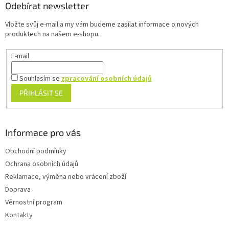
a
Odebírat newsletter
t
Vložte svůj e-mail a my vám budeme zasílat informace o nových
í
produktech na našem e-shopu.
E-mail
Souhlasím se
zpracování osobních údajů
PŘIHLÁSIT SE
Informace pro vás
Obchodní podmínky
Ochrana osobních údajů
Reklamace, výměna nebo vrácení zboží
Doprava
Věrnostní program
Kontakty