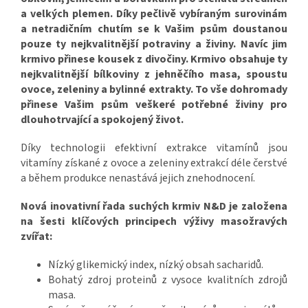
a velkých plemen. Díky pečlivě vybíraným surovinám
a netradičním chutím se k Vašim psům doustanou
pouze ty nejkvalitnější potraviny a živiny. Navíc jim
krmivo přinese kousek z divočiny. Krmivo obsahuje ty
nejkvalitnější bílkoviny z jehněčího masa, spoustu
ovoce, zeleniny a bylinné extrakty. To vše dohromady
přinese Vašim psům veškeré potřebné živiny pro
dlouhotrvající a spokojený život.
Díky technologii efektivní extrakce vitamínů jsou
vitamíny získané z ovoce a zeleniny extrakcí déle čerstvé
a během produkce nenastává jejich znehodnocení.
Nová inovativní řada suchých krmiv N&D
je založena
na šesti klíčových principech výživy masožravých
zvířat:
Nízký glikemický index, nízký obsah sacharidů.
Bohatý zdroj proteinů z vysoce kvalitních zdrojů
masa.