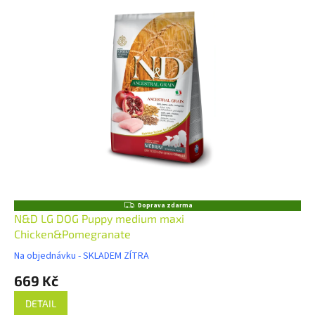
Z
Doprava zdarma
D
N&D LG DOG Puppy medium maxi
A
Chicken&Pomegranate
R
M
Na objednávku - SKLADEM ZÍTRA
A
669 Kč
DETAIL