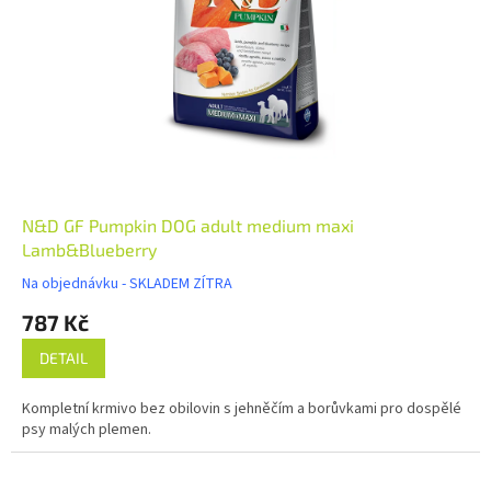
N&D GF Pumpkin DOG adult medium maxi
Lamb&Blueberry
Na objednávku - SKLADEM ZÍTRA
787 Kč
DETAIL
Kompletní krmivo bez obilovin s jehněčím a borůvkami pro dospělé
psy malých plemen.