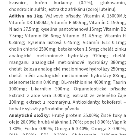
kvasnice, kořen kurkumy (0.2%), glukosamin,
chondroitin sulfát, extrakt z afrikánu (zdroj luteinu).
Aditiva na 1kg.
Výživové přísady: Vitamín A 15000MJ;
Vitamín D3 1500MJ; Vitamín E 600mg; Vitamín C 150mg;
Niacin 37.5mg; kyselina pantothenová 15mg; Vitamín B2
7.5mg; Vitamín B6 6mg; Vitamin B1 4.5mg; Vitamín H
0.38mg; kyselina listová 0.45mg; Vitamín B12 0.1mg;
cholin chlorid 2500mg; betakaroten 1.5mg; chelát zinku
analogické metioninové hydrolázy 910mg; chelát
manganu analogické metioninové hydrolázy 380mg;
chelát železa analogické metioninové hydrolázy 250mg;
chelát mědi analogické metioninové hydrolázy 88mg;
selenometionin 0.40mg; DL-methionine 4000mg; Taurin
1000mg; L-karnitin 300mg. Organoleptické přísady:
Extrakt z aloe vera 1000mg; extrakt ze zeleného čaje
100mg; extract z rozmarýnu. Antioxidanty: tokoferol –
bohaté výtažky přírodního původu.
Analytické složky:
Hrubý protein 35.00%; čisté tuky a
oleje 20.00%; hrubá vláknina 1.70%; popel 8.00%; Vápník
1.30%; Fosfor 0.90%; Omega-6 3.40%; Omega-3 0.90%;