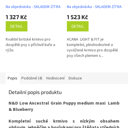
A
Na objednávku - SKLADEM ZÍTRA
Na objednávku - SKLADEM ZÍTRA
1 327 Kč
1 523 Kč
DETAIL
DETAIL
Kvalitní britské krmivo pro
ACANA LIGHT & FIT je
dospělé psy s příchutí kuře a
kompletní, plnohodnotné a
rýže.
vyvážené krmivo pro dospělé
psy všech plemen s...
Popis
Podobné (4)
Hodnocení
Diskuze
Detailní popis produktu
N&D Low Ancestral Grain Puppy medium maxi Lamb
& Blueberry
Kompletní suché krmivo s nízkým obsahem
obilovin, jehněčím a borůvkami pro štěňata středních