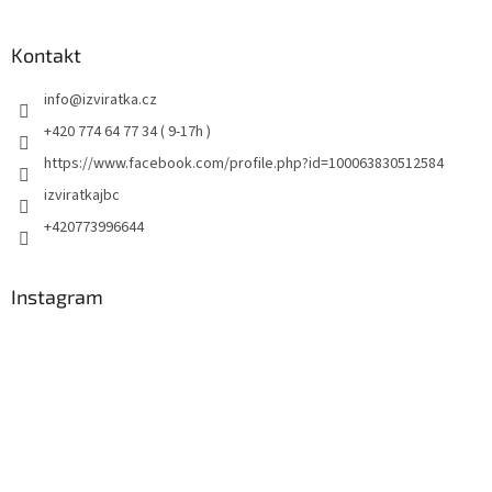
Kontakt
info
@
izviratka.cz
+420 774 64 77 34 ( 9-17h )
https://www.facebook.com/profile.php?id=100063830512584
izviratkajbc
+420773996644
Instagram