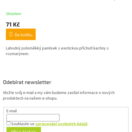
Skladem
71 Kč
Do košíku
Lahodný poloměkký pamlsek s exotickou příchutí kachny s
rozmarýnem.
Z
á
p
a
Odebírat newsletter
t
Vložte svůj e-mail a my vám budeme zasílat informace o nových
í
produktech na našem e-shopu.
E-mail
Souhlasím se
zpracování osobních údajů