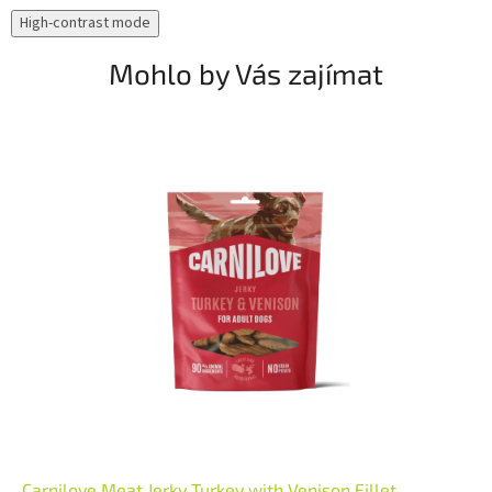
High-contrast mode
Mohlo by Vás zajímat
Carnilove Meat Jerky Turkey with Venison Fillet