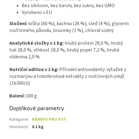
Bez obilovin, bez barviv, bez cukru, bez GMO
Vyrobeno v EU
Složení:
krůta (60 %), kachna (26 %), sleď (4 %), glycerin
rostlinného původu, brusinky (1 %), chlorid sodný
Analytické složky v 1 kg:
hrubý protein 29,0 %, hrubý
tuk 28,0 %, vlhkost 18,0 %, hrubý popel 7,2 %, hrubá
vláknina 2,0 %
Nutriční aditiva v 1 kg:
Přírodní antioxidanty: výtažek z
rozmarýnu a tokoferolové extrakty z rostlinných olejů
(1b306(i))
Balení:
100 g
Doplňkové parametry
Kategorie
:
KRMIVO PRO PSY
Hmotnost
:
0.1 kg