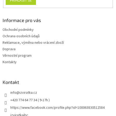
PŘIHLÁSIT SE
Informace pro vás
Obchodní podmínky
Ochrana osobních údajů
Reklamace, výměna nebo vrácení zboží
Doprava
Věrnostní program
Kontakty
Kontakt
info
@
izviratka.cz
+420 774 64 77 34 ( 9-17h )
https://www.facebook.com/profile.php?id=100063830512584
izviratkajbc