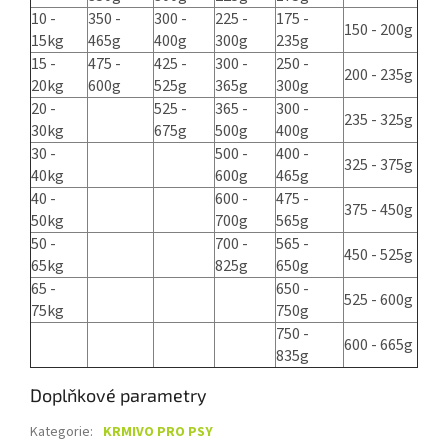
10 -
350 -
300 -
225 -
175 -
150 - 200g
15kg
465g
400g
300g
235g
15 -
475 -
425 -
300 -
250 -
200 - 235g
20kg
600g
525g
365g
300g
20 -
525 -
365 -
300 -
235 - 325g
30kg
675g
500g
400g
30 -
500 -
400 -
325 - 375g
40kg
600g
465g
40 -
600 -
475 -
375 - 450g
50kg
700g
565g
50 -
700 -
565 -
450 - 525g
65kg
825g
650g
65 -
650 -
525 - 600g
75kg
750g
750 -
600 - 665g
835g
Doplňkové parametry
Kategorie
:
KRMIVO PRO PSY