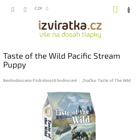
Přejít
NÁKUP
na
CZK
obsah
KOŠÍK
Taste of the Wild Pacific Stream
Puppy
Průměrné
Neohodnoceno
Podrobnosti hodnocení
Značka:
Taste of The Wild
hodnocení
produktu
je
0,0
z
5
hvězdiček.