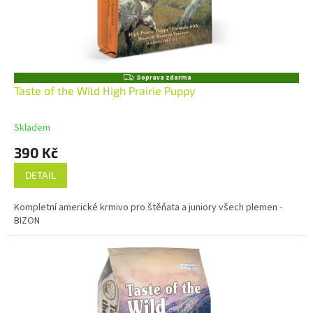
Z
Doprava zdarma
D
Taste of the Wild High Prairie Puppy
A
R
M
Skladem
A
390 Kč
DETAIL
Kompletní americké krmivo pro štěňata a juniory všech plemen -
BIZON