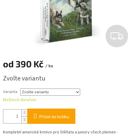
Z
D
A
od
390 Kč
/ ks
R
Měrná
Zvolte variantu
cena:
M
Varianta
A
Možnosti doručení
Přidat do košíku
Kompletní americké krmivo pro štěňata a juniory všech plemen -