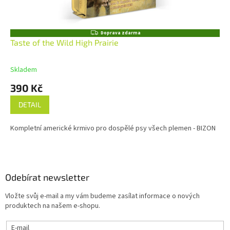
Z
Doprava zdarma
D
Taste of the Wild High Prairie
A
R
M
Skladem
A
390 Kč
DETAIL
Kompletní americké krmivo pro dospělé psy všech plemen - BIZON
Z
á
p
a
Odebírat newsletter
t
Vložte svůj e-mail a my vám budeme zasílat informace o nových
í
produktech na našem e-shopu.
E-mail