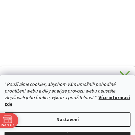
CHCETE SLEVU 5 % na Váš první nákup?
"
Používáme cookies, abychom Vám umožnili pohodlné
Stačí se přihlásit k odběru novinek z našeho obchodu a je
HURTTA-COLLECTION.CZ
Vaše :)
prohlížení webu a díky analýze provozu webu neustále
zlepšovali jeho funkce, výkon a použitelnost.
"
Více informací
zde
Ano, chci se přihlásit
Vytvořil Shoptet
Nastavení
Zásady zpracování osobních údajů
Zobrazit
Copyright 2026
izviratka.cz
. Všechna práva vyhrazena.
Upravit