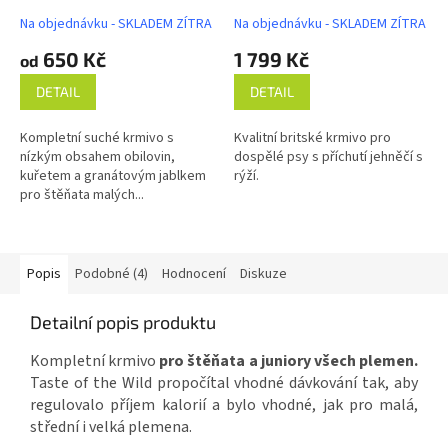
A
Na objednávku - SKLADEM ZÍTRA
Na objednávku - SKLADEM ZÍTRA
650 Kč
1 799 Kč
od
DETAIL
DETAIL
Kompletní suché krmivo s
Kvalitní britské krmivo pro
nízkým obsahem obilovin,
dospělé psy s příchutí jehněčí s
kuřetem a granátovým jablkem
rýží.
pro štěňata malých...
Popis
Podobné (4)
Hodnocení
Diskuze
Detailní popis produktu
Kompletní krmivo
pro štěňata a juniory všech plemen.
Taste of the Wild propočítal vhodné dávkování tak, aby
regulovalo příjem kalorií a bylo vhodné, jak pro malá,
střední i velká plemena.