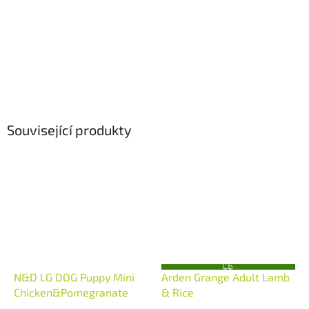
Související produkty
Z
N&D LG DOG Puppy Mini
Arden Grange Adult Lamb
D
A
Chicken&Pomegranate
& Rice
R
M