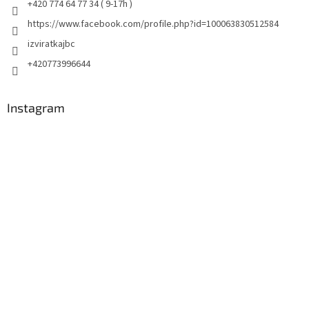
+420 774 64 77 34 ( 9-17h )
https://www.facebook.com/profile.php?id=100063830512584
izviratkajbc
+420773996644
Instagram