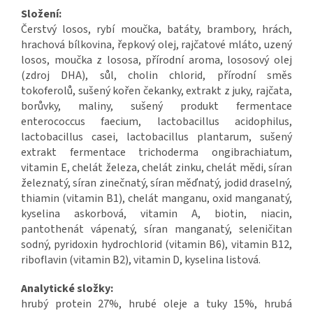
Složení:
Čerstvý losos, rybí moučka, batáty, brambory, hrách,
hrachová bílkovina, řepkový olej, rajčatové mláto, uzený
losos, moučka z lososa, přírodní aroma, lososový olej
(zdroj DHA), sůl, cholin chlorid, přírodní směs
tokoferolů, sušený kořen čekanky, extrakt z juky, rajčata,
borůvky, maliny, sušený produkt fermentace
enterococcus faecium, lactobacillus acidophilus,
lactobacillus casei, lactobacillus plantarum, sušený
extrakt fermentace trichoderma ongibrachiatum,
vitamin E, chelát železa, chelát zinku, chelát mědi, síran
železnatý, síran zinečnatý, síran měďnatý, jodid draselný,
thiamin (vitamin B1), chelát manganu, oxid manganatý,
kyselina askorbová, vitamin A, biotin, niacin,
pantothenát vápenatý, síran manganatý, seleničitan
sodný, pyridoxin hydrochlorid (vitamin B6), vitamin B12,
riboflavin (vitamin B2), vitamin D, kyselina listová.
Analytické složky:
hrubý protein 27%, hrubé oleje a tuky 15%, hrubá