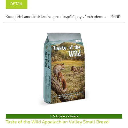
DETAIL
Kompletní americké krmivo pro dospělé psy všech plemen - JEHNĚ
Z
Doprava zdarma
D
Taste of the Wild Appalachian Valley Small Breed
A