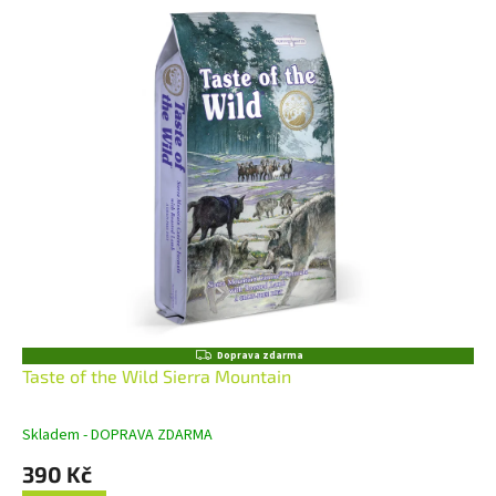
Z
Doprava zdarma
D
Taste of the Wild Sierra Mountain
A
R
M
Skladem - DOPRAVA ZDARMA
A
390 Kč