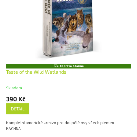
Z
Doprava zdarma
D
Taste of the Wild Wetlands
A
R
M
Skladem
A
390 Kč
DETAIL
Kompletní americké krmivo pro dospělé psy všech plemen -
KACHNA