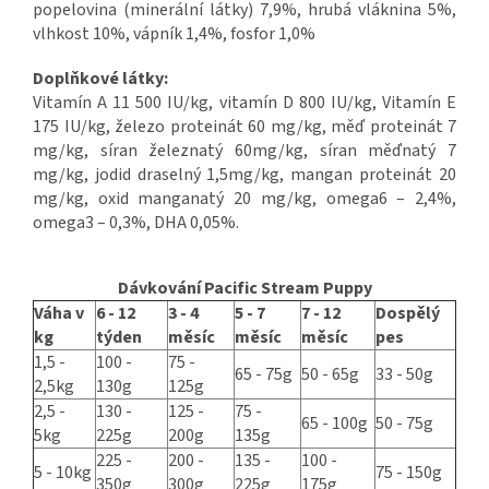
popelovina (minerální látky) 7,9%, hrubá vláknina 5%,
vlhkost 10%, vápník 1,4%, fosfor 1,0%
Doplňkové látky:
Vitamín A 11 500 IU/kg, vitamín D 800 IU/kg, Vitamín E
175 IU/kg, železo proteinát 60 mg/kg, měď proteinát 7
mg/kg, síran železnatý 60mg/kg, síran měďnatý 7
mg/kg, jodid draselný 1,5mg/kg, mangan proteinát 20
mg/kg, oxid manganatý 20 mg/kg, omega6 – 2,4%,
omega3 – 0,3%, DHA 0,05%.
Dávkování Pacific Stream Puppy
Váha v
6 - 12
3 - 4
5 - 7
7 - 12
Dospělý
kg
týden
měsíc
měsíc
měsíc
pes
1,5 -
100 -
75 -
65 - 75g
50 - 65g
33 - 50g
2,5kg
130g
125g
2,5 -
130 -
125 -
75 -
65 - 100g
50 - 75g
5kg
225g
200g
135g
225 -
200 -
135 -
100 -
5 - 10kg
75 - 150g
350g
300g
225g
175g