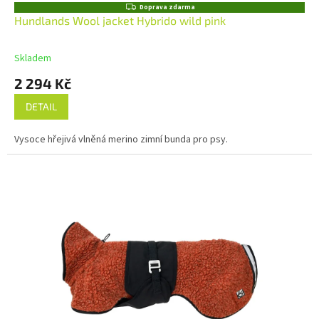
Z
Doprava zdarma
D
Hundlands Wool jacket Hybrido wild pink
A
R
M
Skladem
A
2 294 Kč
DETAIL
Vysoce hřejivá vlněná merino zimní bunda pro psy.