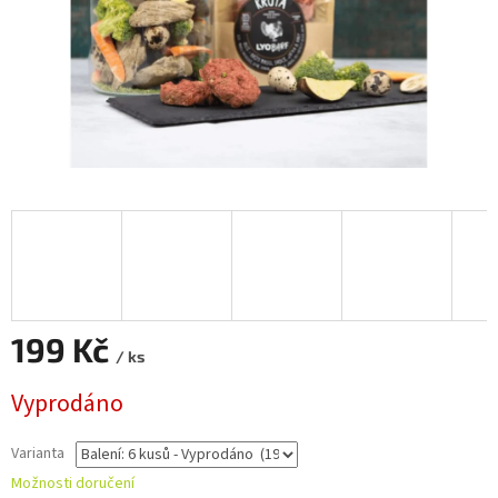
199 Kč
/ ks
Měrná
Vyprodáno
cena:
Varianta
Možnosti doručení