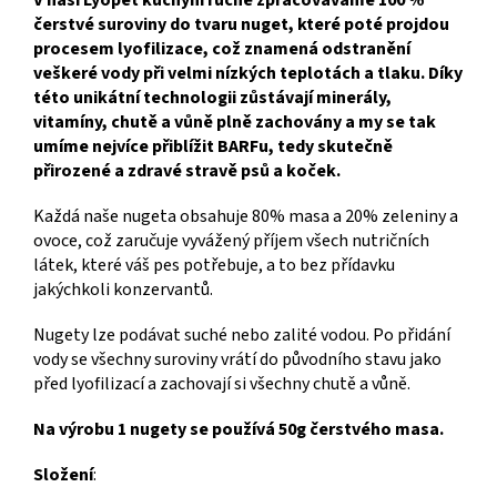
čerstvé suroviny do tvaru nuget, které poté projdou
procesem lyofilizace, což znamená odstranění
veškeré vody při velmi nízkých teplotách a tlaku. Díky
této unikátní technologii zůstávají minerály,
vitamíny, chutě a vůně plně zachovány a my se tak
umíme nejvíce přiblížit BARFu, tedy skutečně
přirozené a zdravé stravě psů a koček.
Každá naše nugeta obsahuje 80% masa a 20% zeleniny a
ovoce, což zaručuje vyvážený příjem všech nutričních
látek, které váš pes potřebuje, a to bez přídavku
jakýchkoli konzervantů.
Nugety lze podávat suché nebo zalité vodou. Po přidání
vody se všechny suroviny vrátí do původního stavu jako
před lyofilizací a zachovají si všechny chutě a vůně.
Na výrobu 1 nugety se používá 50g čerstvého masa.
Složení
: