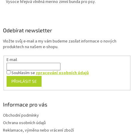
Vysoce hřejivá vlněná merino zimní bunda pro psy.
Z
á
p
a
Odebírat newsletter
t
Vložte svůj e-mail a my vám budeme zasílat informace o nových
í
produktech na našem e-shopu.
E-mail
Souhlasím se
zpracování osobních údajů
PŘIHLÁSIT SE
Informace pro vás
Obchodní podmínky
Ochrana osobních údajů
Reklamace, výměna nebo vrácení zboží