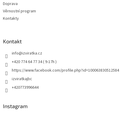
Doprava
Věrnostní program
Kontakty
Kontakt
info
@
izviratka.cz
+420 774 64 77 34 ( 9-17h )
https://www.facebook.com/profile.php?id=100063830512584
izviratkajbc
+420773996644
Instagram