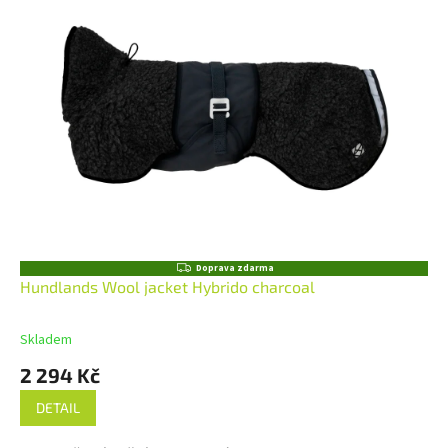
Z
Doprava zdarma
D
Hundlands Wool jacket Hybrido charcoal
A
R
M
Skladem
A
2 294 Kč
DETAIL