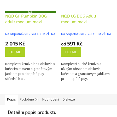
Z
N&D GF Pumpkin DOG
N&D LG DOG Adult
D
A
adult medium maxi
medium maxi
R
M
Chicken&Pomegranate
Chicken&Pomegranate
A
Na objednávku - SKLADEM ZÍTRA
Na objednávku - SKLADEM ZÍTRA
2 015 Kč
591 Kč
od
DETAIL
DETAIL
Kompletní krmivo bez obilovin s
Kompletní suché krmivo s
kuřecím masem a granátovým
nízkým obsahem obilovin,
jablkem pro dospělé psy
kuřetem a granátovým jablkem
středních a...
pro dospělé psy.
Popis
Podobné (4)
Hodnocení
Diskuze
Detailní popis produktu