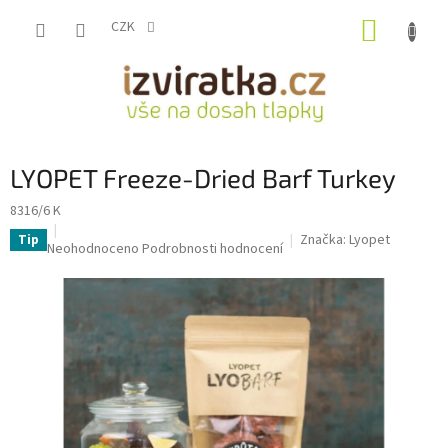
Přejít
NÁKUP
na
CZK
obsah
KOŠÍK
LYOPET Freeze-Dried Barf Turkey
8316/6 K
Značka:
Lyopet
Tip
Průměrné
Neohodnoceno
Podrobnosti hodnocení
hodnocení
produktu
je
0,0
z
5
hvězdiček.