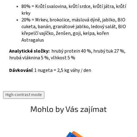
80% = Krůtí svalovina, krůtí srdce, krůtí játra, krůtí
krky
20% = Mrkev, brokolice, máslová dýně, jablko, BIO
cuketa, banán, granátové jablko, ledový salát, BIO
křepelčí vajíčko, ženšen, goji, kelpa, kořen
Astragalus
Analytické složky:
hrubý protein 40 %, hrubý tuk 27 %,
hrubá vláknina 5 %, vlhkost 5 %
Dávkování
:
1 nugeta = 2,5 kg váhy / den
High-contrast mode
Mohlo by Vás zajímat