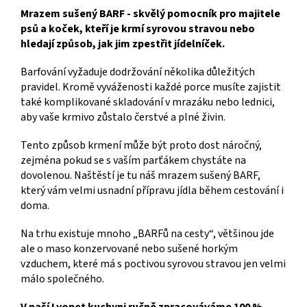
Mrazem sušený BARF - skvělý pomocník pro majitele
psů a koček, kteří je krmí syrovou stravou nebo
hledají způsob, jak jim zpestřit jídelníček.
Barfování vyžaduje dodržování několika důležitých
pravidel. Kromě vyváženosti každé porce musíte zajistit
také komplikované skladování v mrazáku nebo lednici,
aby vaše krmivo zůstalo čerstvé a plné živin.
Tento způsob krmení může být proto dost náročný,
zejména pokud se s vaším parťákem chystáte na
dovolenou. Naštěstí je tu náš mrazem sušený BARF,
který vám velmi usnadní přípravu jídla během cestování i
doma.
Na trhu existuje mnoho „BARFů na cesty“, většinou jde
ale o maso konzervované nebo sušené horkým
vzduchem, které má s poctivou syrovou stravou jen velmi
málo společného.
V naší Lyopet kuchyni ručně zpracováváme 100 %