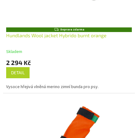
Z
Doprava zdarma
D
Hundlands Wool jacket Hybrido burnt orange
A
R
M
Skladem
A
2 294 Kč
DETAIL
Vysoce hřejivá vlněná merino zimní bunda pro psy.