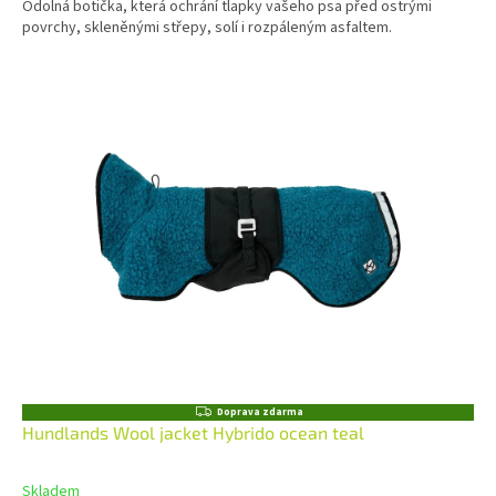
Odolná botička, která ochrání tlapky vašeho psa před ostrými
povrchy, skleněnými střepy, solí i rozpáleným asfaltem.
Z
Doprava zdarma
D
Hundlands Wool jacket Hybrido ocean teal
A
R
M
Skladem
A