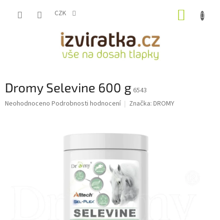
Přejít
NÁKUP
na
CZK
obsah
KOŠÍK
Dromy Selevine 600 g
6543
Průměrné
Neohodnoceno
Podrobnosti hodnocení
Značka:
DROMY
hodnocení
produktu
je
0,0
z
5
hvězdiček.