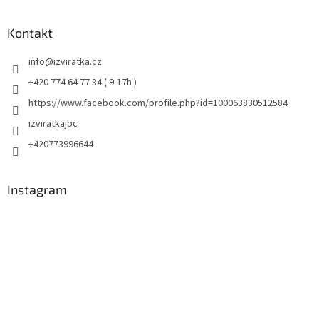
Kontakt
info
@
izviratka.cz
+420 774 64 77 34 ( 9-17h )
https://www.facebook.com/profile.php?id=100063830512584
izviratkajbc
+420773996644
Instagram