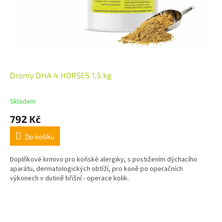
Dromy DHA 4 HORSES 1,5 kg
Skladem
792 Kč
Do košíku
Doplňkové krmivo pro koňské alergiky, s postižením dýchacího
aparátu, dermatologických obtíží, pro koně po operačních
výkonech v dutině břišní - operace kolik.
Z
á
p