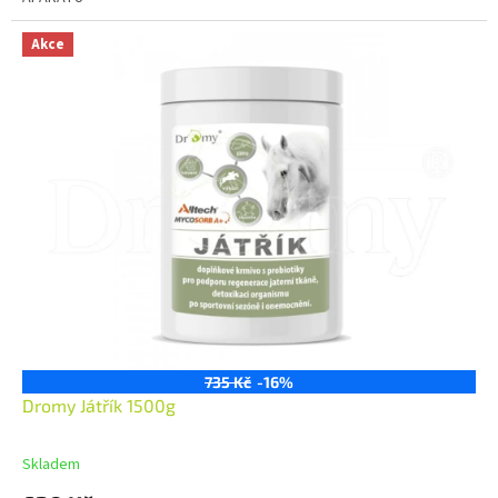
Akce
735 Kč
-16%
Dromy Játřík 1500g
Skladem