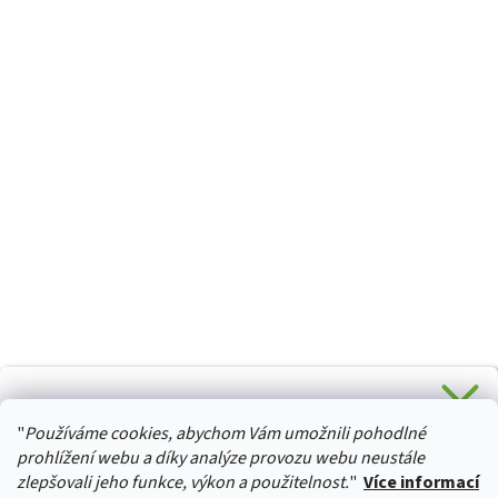
CHCETE SLEVU 5 % na Váš první nákup?
"
Používáme cookies, abychom Vám umožnili pohodlné
Stačí se přihlásit k odběru novinek z našeho obchodu a je
HURTTA-COLLECTION.CZ
Vaše :)
prohlížení webu a díky analýze provozu webu neustále
zlepšovali jeho funkce, výkon a použitelnost.
"
Více informací