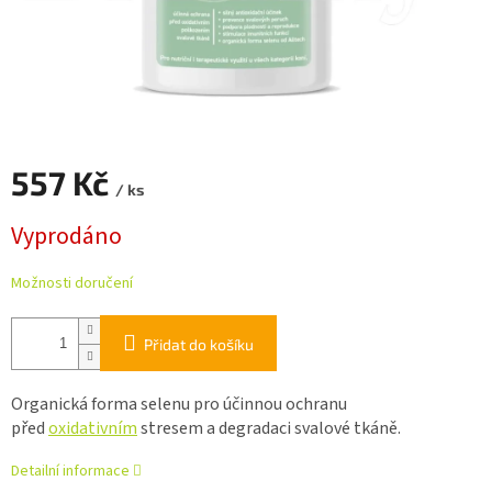
557 Kč
/ ks
Měrná
Vyprodáno
cena:
Možnosti doručení
Přidat do košíku
Organická forma selenu pro účinnou ochranu
před
oxidativním
stresem a degradaci svalové tkáně.
Detailní informace