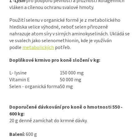
L -Lysin
pro podporu pevnosti a pružnosti kolagenních
vláken a cílenou ochranu svalové hmoty.
Použití selenu v organické formě je z metabolického
hlediska velice výhodné, neboť selen přirozeně
nahrazuje atom síry v sirných aminokyselinách. Ukládá se
ve svalech jako selenomethionin, kde je využíván
podle
metabolických
potřeb.
Doplňkové krmivo pro koně složení v kg:
L- lysine
150 000 mg
Vitamin E
50 000 mg
Selen - organická forma
50 mg
Doporučené dávkování pro koně o hmotnosti 550 -
600 kg:
20 g denně zamíchat do krmné dávky.
Balení:
600 g