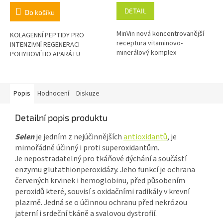
DETAIL
Do košíku
MinVin nová koncentrovanější
KOLAGENNÍ PEPTIDY PRO
receptura vitaminovo-
INTENZIVNÍ REGENERACI
minerálový komplex
POHYBOVÉHO APARÁTU
Popis
Hodnocení
Diskuze
Detailní popis produktu
Selen
je jedním z nejúčinnějších
antioxidantů
, je
mimořádně účinný i proti superoxidantům.
Je nepostradatelný pro tkáňové dýchání a součástí
enzymu glutathionperoxidázy.
Jeho funkcí je ochrana
červených krvinek i hemoglobinu, před působením
peroxidů které,
souvisí s oxidačními radikály v krevní
plazmě.
Jedná se o účinnou ochranu před nekrózou
jaterní i srdeční tkáně a svalovou dystrofií.