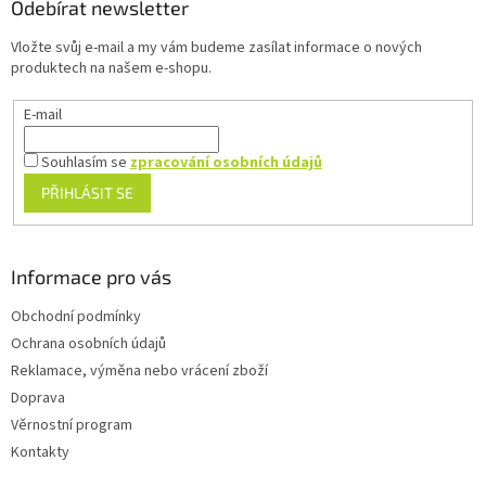
a
Odebírat newsletter
t
Vložte svůj e-mail a my vám budeme zasílat informace o nových
í
produktech na našem e-shopu.
E-mail
Souhlasím se
zpracování osobních údajů
PŘIHLÁSIT SE
Informace pro vás
Obchodní podmínky
Ochrana osobních údajů
Reklamace, výměna nebo vrácení zboží
Doprava
Věrnostní program
Kontakty