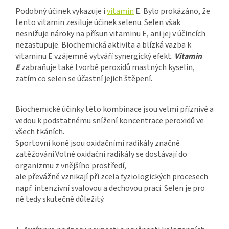
Podobný účinek vykazuje i
vitamin
E. Bylo prokázáno, že
tento vitamin zesiluje účinek selenu.
Selen však
nesnižuje nároky na přísun vitaminu E, ani jej v účincích
nezastupuje.
Biochemická aktivita a blízká vazba k
vitaminu E vzájemně vytváří synergický efekt.
Vitamin
E
zabraňuje také tvorbě peroxidů mastných kyselin,
zatím co selen se účastní jejich štěpení.
Biochemické účinky této kombinace jsou velmi příznivé a
vedou k podstatnému snížení koncentrace peroxidů ve
všech tkáních.
Sportovní koně jsou oxidačními radikály značně
zatěžováni.
Volné oxidační radikály se dostávají do
organizmu z vnějšího prostředí,
ale převážně vznikají při zcela fyziologických procesech
např. intenzivní svalovou a dechovou prací.
Selen je pro
ně tedy skutečně důležitý.