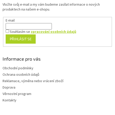
t
Vložte svůj e-mail a my vám budeme zasílat informace o nových
í
produktech na našem e-shopu.
E-mail
Souhlasím se
zpracování osobních údajů
PŘIHLÁSIT SE
Informace pro vás
Obchodní podmínky
Ochrana osobních údajů
Reklamace, výměna nebo vrácení zboží
Doprava
Věrnostní program
Kontakty