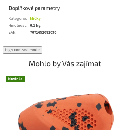
Doplňkové parametry
Kategorie
:
Míčky
Hmotnost
:
0.1 kg
EAN
:
7071652081030
High-contrast mode
Mohlo by Vás zajímat
Novinka