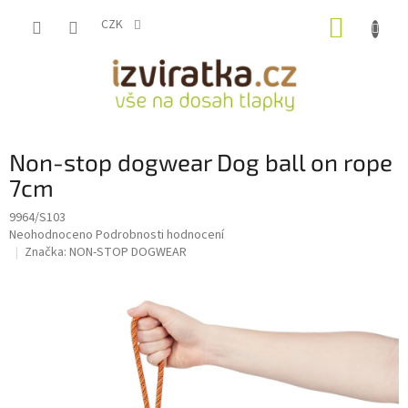
Přejít
NÁKUP
na
CZK
obsah
KOŠÍK
Non-stop dogwear Dog ball on rope
7cm
9964/S103
Průměrné
Neohodnoceno
Podrobnosti hodnocení
hodnocení
Značka:
NON-STOP DOGWEAR
produktu
je
0,0
z
5
hvězdiček.