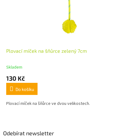
Plovací míček na šňůrce zelený 7cm
Skladem
130 Kč
Do košíku
Plovací míček na šňůrce ve dvou velikostech.
Z
á
p
a
Odebírat newsletter