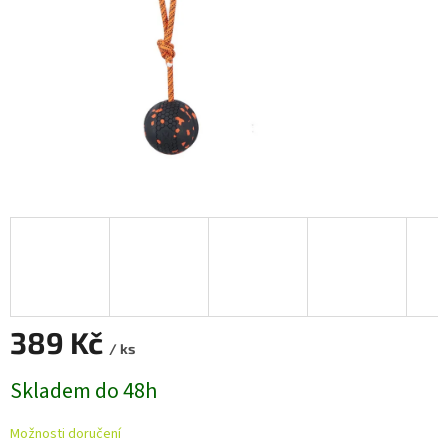
389 Kč
/ ks
Měrná
Skladem do 48h
cena:
Možnosti doručení