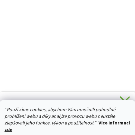
CHCETE SLEVU 5 % na Váš první nákup?
"
Používáme cookies, abychom Vám umožnili pohodlné
Stačí se přihlásit k odběru novinek z našeho obchodu a je
HURTTA-COLLECTION.CZ
Vaše :)
prohlížení webu a díky analýze provozu webu neustále
zlepšovali jeho funkce, výkon a použitelnost.
"
Více informací
zde