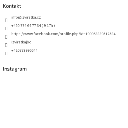
Kontakt
info
@
izviratka.cz
+420 774 64 77 34 ( 9-17h )
https://www.facebook.com/profile.php?id=100063830512584
izviratkajbc
+420773996644
Instagram