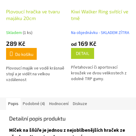
Plovoucí hračka ve tvaru
Kiwi Walker Ring svítící ve
majáku 20cm
tmě
Skladem
(1 ks)
Na objednávku - SKLADEM ZÍTRA
289 Kč
169 Kč
od
DETAIL
Do košíku
Přetahovací či aportovací
Plovoucí maják ve vodě krásnaě
kroužek ve dvou velikostech z
stojí a je vidět na velkou
odolné TRP gumy.
vzdálenost
Popis
Podobné (4)
Hodnocení
Diskuze
Detailní popis produktu
Míček na šňůře je jednou z nejoblíbenějších hraček ze