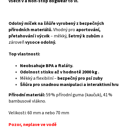
všech v a Non-stop dogwear to ví.
Odolný míček na šňůře vyrobený z bezpečných
přírodních materiálů.
Vhodný pro
aportování,
přetahování i výcvik
– měkký,
šetrný k zubům
a
zároveň
vysoce odolný.
Top vlastnosti:
Neobsahuje BPA a ftaláty.
Odolnost stisku až v hodnotě 2000 kg .
Měkký a flexibilní –
bezpečný pro psí zuby
Šňůra pro snadnou manipulaci a interaktivní hru
Přírodní materiál:
59 % přírodní guma (kaučuk), 41 %
bambusové vlákno.
Velikosti: 60 mm a nebo 70 mm
Pozor, neplave ve vodě