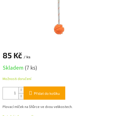
85 Kč
/ ks
Měrná
Skladem
(7 ks)
cena:
Možnosti doručení
Přidat do košíku
Plovací míček na šňůrce ve dvou velikostech.