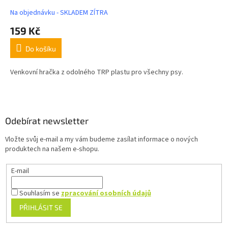
Na objednávku - SKLADEM ZÍTRA
159 Kč
Do košíku
Venkovní hračka z odolného TRP plastu pro všechny psy.
Z
á
p
a
Odebírat newsletter
t
Vložte svůj e-mail a my vám budeme zasílat informace o nových
í
produktech na našem e-shopu.
E-mail
Souhlasím se
zpracování osobních údajů
PŘIHLÁSIT SE