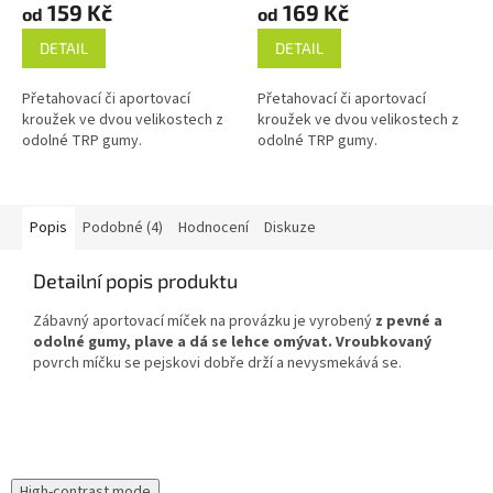
159 Kč
169 Kč
od
od
DETAIL
DETAIL
Přetahovací či aportovací
Přetahovací či aportovací
kroužek ve dvou velikostech z
kroužek ve dvou velikostech z
odolné TRP gumy.
odolné TRP gumy.
Popis
Podobné (4)
Hodnocení
Diskuze
Detailní popis produktu
Zábavný aportovací míček na provázku je vyrobený
z pevné a
odolné gumy, plave a dá se lehce omývat.
Vroubkovaný
povrch míčku se pejskovi dobře drží a nevysmekává se.
High-contrast mode