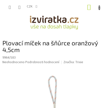
Přejít
NÁKUP
na
CZK
obsah
KOŠÍK
Plovací míček na šňůrce oranžový
4,5cm
9964/S83
Průměrné
Neohodnoceno
Podrobnosti hodnocení
Značka:
Trixie
hodnocení
produktu
je
0,0
z
5
hvězdiček.