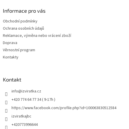
Informace pro vás
Obchodní podmínky
Ochrana osobních údajů
Reklamace, výměna nebo vrácení zboží
Doprava
Věrnostní program
Kontakty
Kontakt
info
@
izviratka.cz
+420 774 64 77 34 ( 9-17h )
https://www.facebook.com/profile.php?id=100063830512584
izviratkajbc
+420773996644