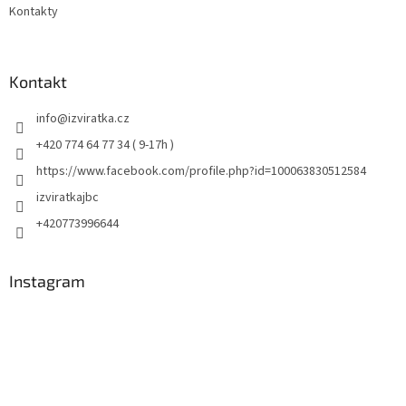
Kontakty
Kontakt
info
@
izviratka.cz
+420 774 64 77 34 ( 9-17h )
https://www.facebook.com/profile.php?id=100063830512584
izviratkajbc
+420773996644
Instagram