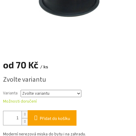
od
70 Kč
/ ks
Měrná
Zvolte variantu
cena:
Varianta
Možnosti doručení
Přidat do košíku
Moderní nerezová miska do bytu i na zahradu.