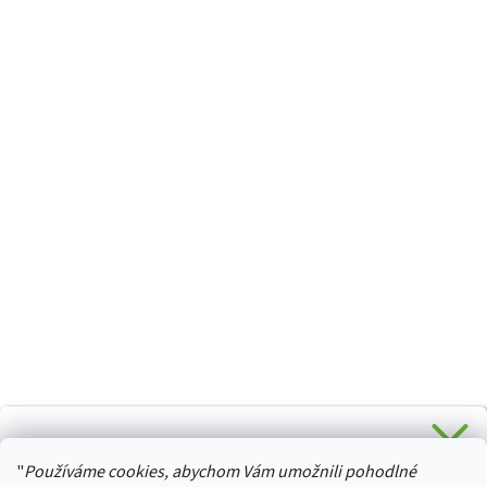
CHCETE SLEVU 5 % na Váš první nákup?
"
Používáme cookies, abychom Vám umožnili pohodlné
Stačí se přihlásit k odběru novinek z našeho obchodu a je
HURTTA-COLLECTION.CZ