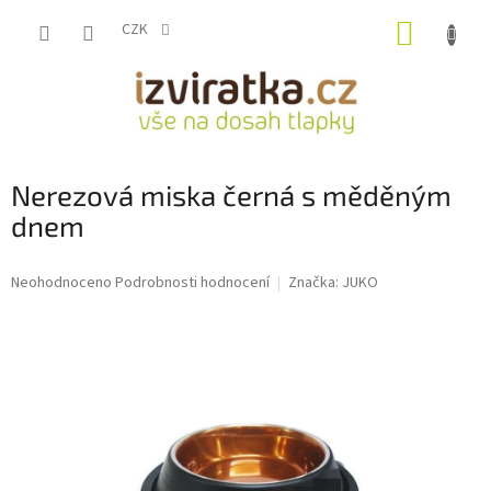
Přejít
NÁKUP
na
CZK
obsah
KOŠÍK
Nerezová miska černá s měděným
dnem
Průměrné
Neohodnoceno
Podrobnosti hodnocení
Značka:
JUKO
hodnocení
produktu
je
0,0
z
5
hvězdiček.