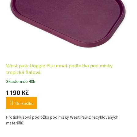
West paw Doggie Placemat podložka pod misky
tropická fialová
Skladem do 48h
1 190 Kč
Do košíku
Protiskluzová podložka pod misky West Paw z recyklovaných
materiálů.
Z