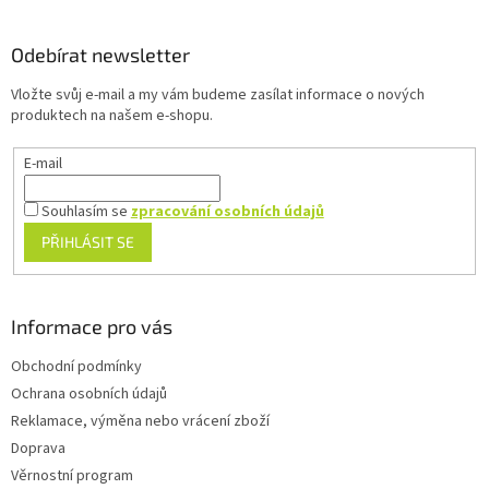
á
p
a
Odebírat newsletter
t
Vložte svůj e-mail a my vám budeme zasílat informace o nových
í
produktech na našem e-shopu.
E-mail
Souhlasím se
zpracování osobních údajů
PŘIHLÁSIT SE
Informace pro vás
Obchodní podmínky
Ochrana osobních údajů
Reklamace, výměna nebo vrácení zboží
Doprava
Věrnostní program