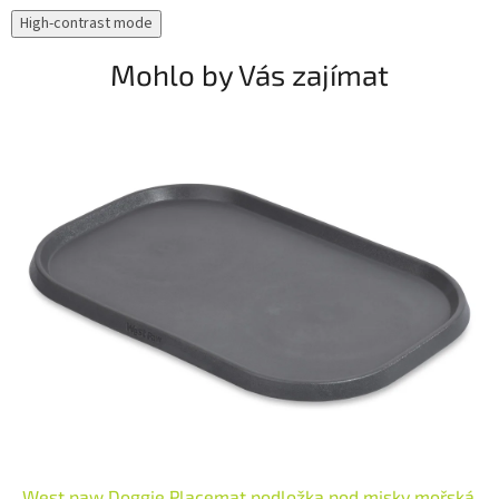
High-contrast mode
Mohlo by Vás zajímat
West paw Doggie Placemat podložka pod misky mořská