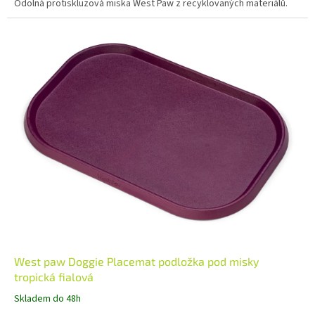
Odolná protiskluzová miska West Paw z recyklovaných materiálů.
West paw Doggie Placemat podložka pod misky
tropická fialová
Skladem do 48h