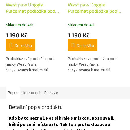
West paw Doggie
West paw Doggie
Placemat podložka pod
Placemat podložka pod
misky mořská mlha šedá
misky námořnická modrá
Skladem do 48h
Skladem do 48h
1 190 Kč
1 190 Kč
Do košíku
Do košíku
Protiskluzová podložka pod
Protiskluzová podložka pod
misky West Paw z
misky West Paw z
recyklovaných materiálů.
recyklovaných materiálů.
Popis
Hodnocení
Diskuze
Detailní popis produktu
Kdo by to neznal. Pes si hraje s miskou, posouvá ji,
běhá po celé místnosti.
Tak to s protiskluzovou