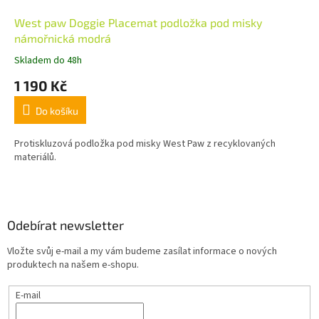
West paw Doggie Placemat podložka pod misky
námořnická modrá
Skladem do 48h
1 190 Kč
Do košíku
Protiskluzová podložka pod misky West Paw z recyklovaných
materiálů.
Z
á
p
a
Odebírat newsletter
t
Vložte svůj e-mail a my vám budeme zasílat informace o nových
í
produktech na našem e-shopu.
E-mail