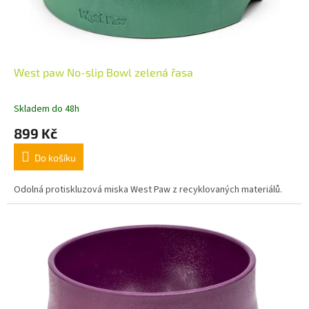
West paw No-slip Bowl zelená řasa
Skladem do 48h
899 Kč
Do košíku
Odolná protiskluzová miska West Paw z recyklovaných materiálů.