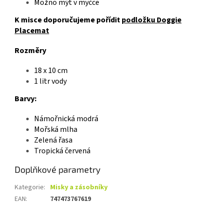
Možno mýt v myčce
K misce doporučujeme pořídit
podložku Doggie
Placemat
Rozměry
18 x 10 cm
1 litr vody
Barvy:
Námořnická modrá
Mořská mlha
Zelená řasa
Tropická červená
Doplňkové parametry
Kategorie
:
Misky a zásobníky
EAN
:
747473767619