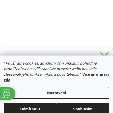
CHCETE SLEVU 5 % na Váš první nákup?
"
Používáme cookies, abychom Vám umožnili pohodlné
Stačí se přihlásit k odběru novinek z našeho obchodu a je
HURTTA-COLLECTION.CZ
Vaše :)
prohlížení webu a díky analýze provozu webu neustále
zlepšovali jeho funkce, výkon a použitelnost.
"
Více informací
zde
Ano, chci se přihlásit
Vytvořil Shoptet
Nastavení
Zásady zpracování osobních údajů
Zobrazit
Copyright 2026
izviratka.cz
. Všechna práva vyhrazena.
Upravit
Odmítnout
Souhlasím
nastavení cookies