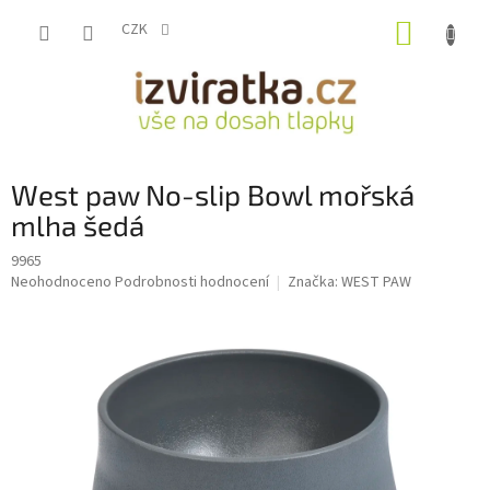
Přejít
NÁKUP
na
CZK
obsah
KOŠÍK
West paw No-slip Bowl mořská
mlha šedá
9965
Průměrné
Neohodnoceno
Podrobnosti hodnocení
Značka:
WEST PAW
hodnocení
produktu
je
0,0
z
5
hvězdiček.