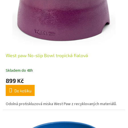
West paw No-slip Bowl tropická fialová
Skladem do 48h
899 Kč
Do košíku
Odolná protiskluzová miska West Paw z recyklovaných materiálů.