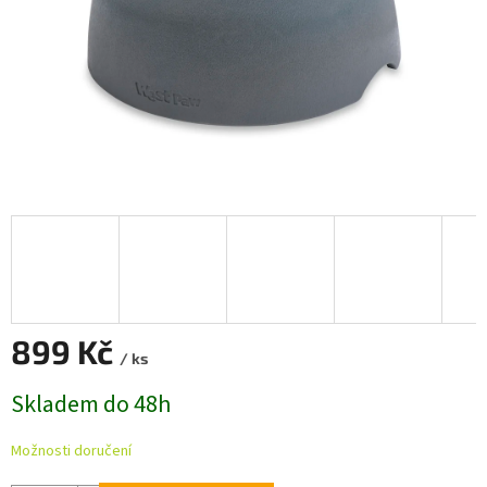
899 Kč
/ ks
Měrná
Skladem do 48h
cena:
Možnosti doručení