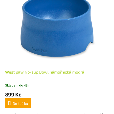
West paw No-slip Bowl námořnická modrá
Skladem do 48h
899 Kč
Do košíku