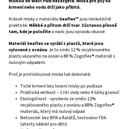
miskou do West Paw nezažijete. Miska pro psy na
krmení nebo vodu drží jako přibitá.
Krásné misky z materiálu
Seaflex™
jsou neskutečně
praktické.
Měkké a přitom drží tvar
.
Zůstanou přesně
tam, kde je položíte
a navíc jsou opravdu vkusné.
Materiál Seaflex se vyrábí z plastů, které jsou
vylovené z oceánu
.
Je to směs 12 % recyklovaného
plastu vázaného na oceán a 88 % Zogoflex® materiál s
nulovým odpadem.
Proč je protiskluzová miska tak dokonalá:
Tiché krmení bez lovení misky po podlaze
Praktická velikost – 1 litr vody nebo 4 šálky granulí
Ekologičnost - vyrobeno ze směsi 12%
recyklovaného plastu z oceánu a 88% Zogoflex®
materiáu, který má nulový odpad
Netoxické: bez BPA a ftalátů, testováno FDA
(atesty nádobí pro děti)