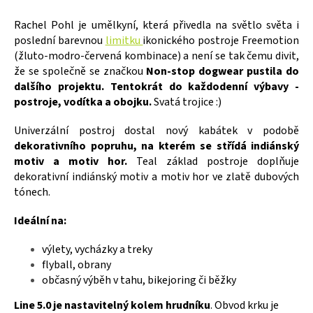
Rachel Pohl je umělkyní, která přivedla na světlo světa i
poslední barevnou
limitku
ikonického postroje Freemotion
(žluto-modro-červená kombinace) a není se tak čemu divit,
že se společně se značkou
Non-stop dogwear pustila do
dalšího projektu. Tentokrát do každodenní výbavy -
postroje, vodítka a obojku.
Svatá trojice :)
Univerzální postroj dostal nový kabátek v podobě
dekorativního popruhu, na kterém se střídá indiánský
motiv a motiv hor.
Teal základ postroje doplňuje
dekorativní indiánský motiv a motiv hor ve zlatě dubových
tónech.
Ideální na:
výlety, vycházky a treky
flyball, obrany
občasný výběh v tahu, bikejoring či běžky
Line 5.0 je nastavitelný kolem hrudníku
. Obvod krku je