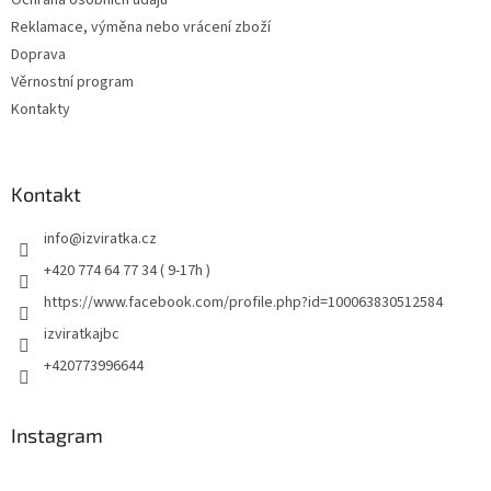
Reklamace, výměna nebo vrácení zboží
Doprava
Věrnostní program
Kontakty
Kontakt
info
@
izviratka.cz
+420 774 64 77 34 ( 9-17h )
https://www.facebook.com/profile.php?id=100063830512584
izviratkajbc
+420773996644
Instagram