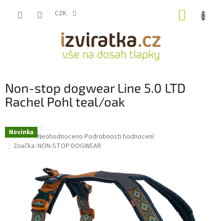
Přejít
NÁKUP
na
CZK
obsah
KOŠÍK
Non-stop dogwear Line 5.0 LTD
Rachel Pohl teal/oak
Novinka
Průměrné
Neohodnoceno
Podrobnosti hodnocení
hodnocení
Značka:
NON-STOP DOGWEAR
produktu
je
0,0
z
5
hvězdiček.