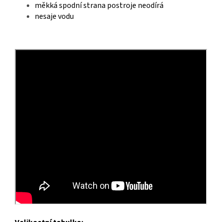
měkká spodní strana postroje neodírá
nesaje vodu