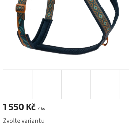
1 550 Kč
/ ks
Měrná
Zvolte variantu
cena: