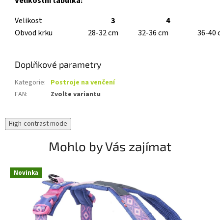
Velikostní tabulka:
Velikost
3
4
Obvod krku
28-32 cm
32-36 cm
36-40
Doplňkové parametry
Kategorie
:
Postroje na venčení
EAN
:
Zvolte variantu
High-contrast mode
Mohlo by Vás zajímat
Novinka