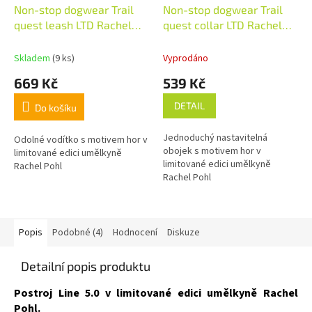
Non-stop dogwear Trail
Non-stop dogwear Trail
quest leash LTD Rachel
quest collar LTD Rachel
Pohl teal/oak
Pohl teal/oak
Skladem
(9 ks)
Vyprodáno
669 Kč
539 Kč
DETAIL
Do košíku
Jednoduchý nastavitelná
Odolné vodítko s motivem hor v
obojek s motivem hor v
limitované edici umělkyně
limitované edici umělkyně
Rachel Pohl
Rachel Pohl
Popis
Podobné (4)
Hodnocení
Diskuze
Detailní popis produktu
Postroj Line 5.0 v limitované edici umělkyně Rachel
Pohl.