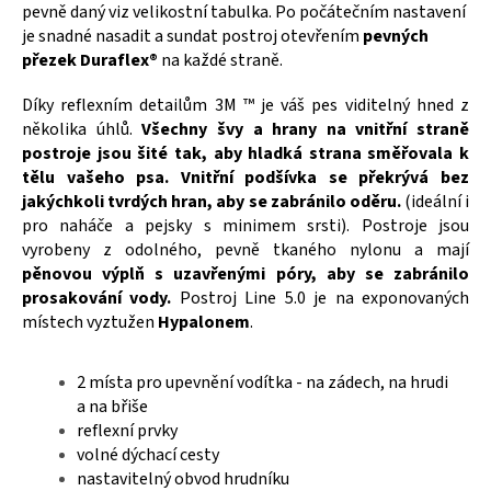
pevně daný viz velikostní tabulka. Po počátečním nastavení
je snadné nasadit a sundat postroj otevřením
pevných
přezek Duraflex®
na každé straně.
Díky reflexním detailům 3M ™ je váš pes viditelný hned z
několika úhlů.
Všechny švy a hrany na vnitřní straně
postroje jsou šité tak, aby hladká strana směřovala k
tělu vašeho psa. Vnitřní podšívka se překrývá bez
jakýchkoli tvrdých hran, aby se zabránilo oděru.
(ideální i
pro naháče a pejsky s minimem srsti). Postroje jsou
vyrobeny z odolného, ​​pevně tkaného nylonu a mají
pěnovou výplň s uzavřenými póry, aby se zabránilo
prosakování vody.
Postroj Line 5.0 je na exponovaných
místech vyztužen
Hypalonem
.
2 místa pro upevnění vodítka - na zádech, na hrudi
a na břiše
reflexní prvky
volné dýchací cesty
nastavitelný obvod hrudníku