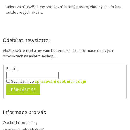
Univerzální osvědčený sportovní krátký postroj vhodný na většinu
outdoorových aktivit.
Z
á
p
a
Odebírat newsletter
t
Vložte svůj e-mail a my vám budeme zasílat informace o nových
í
produktech na našem e-shopu.
E-mail
Souhlasím se
zpracování osobních údajů
PŘIHLÁSIT SE
Informace pro vás
Obchodní podmínky
Ochrana osobních údajů