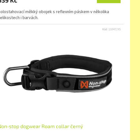
olostahovací měkký obojek s reflexním páskem v několika
elikostech i barvách.
Kód:
11047/XS
Non-stop dogwear Roam collar černý