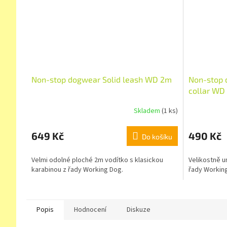
Non-stop dogwear Solid leash WD 2m
Non-stop 
collar WD
Skladem
(1 ks)
649 Kč
490 Kč
Do košíku
Velmi odolné ploché 2m vodítko s klasickou
Velikostně u
karabinou z řady Working Dog.
řady Workin
Popis
Hodnocení
Diskuze