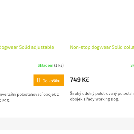
dogwear Solid adjustable
Non-stop dogwear Solid coll
Skladem
(1 ks)
S
749 Kč
Do košíku
Široký odolný polstrovaný polostah
niverzální polostahovací obojek z
obojek z řady Working Dog.
g Dog.