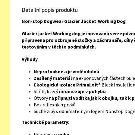
Detailní popis produktu
Non-stop Dogwear Glacier Jacket Working Dog
Glacier jacket Working dog je inovovaná verze půvo
připravena pro ozbrojené složky a záchranáře, dík
testováním v těchto podmínkách.
Výhody
Neprofoukne a je voděodolná
Zesílený materiál
na exponovaných částech bun
Ekologická izolace PrimaLoft®
Black Insulatio
Střih, který
neomezuje v pohybu
Otvory na
připnutí vodítka jak k obojku, tak k p
Bez reflexních prvků
Suché zipy s odnímatelným logem Nonstop Dogwea
Technické parametry:
Popruhy na
nohy