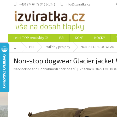
Přejít
+420 774 64 77 34 ( 9-17h )
info@izviratka.cz
na
obsah
Letní TOP produkty 🌞
PSI
KONĚ
KOČKY
Domů
PSI
Potřeby pro psy
NON-STOP DOGWEAR
Non-stop dogwear Glacier jacket
Průměrné
Neohodnoceno
Podrobnosti hodnocení
Značka:
NON-STOP DO
hodnocení
produktu
je
0,0
z
5
hvězdiček.