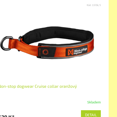
Kód:
11056/S
Non-stop dogwear Cruise collar oranžový
Skladem
DETAIL
639 Kč