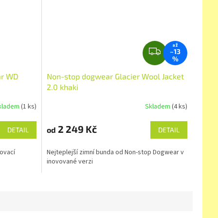
až
Z
–13
%
D
A
ar WD
Non-stop dogwear Glacier Wool Jacket
R
2.0 khaki
M
kladem
(1 ks)
Skladem
(4 ks)
A
2 249 Kč
od
DETAIL
DETAIL
ovací
Nejteplejší zimní bunda od Non-stop Dogwear v
inovované verzi