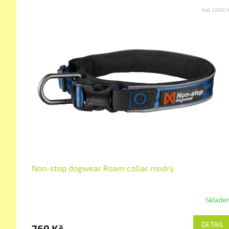
Kód:
11053/
Non-stop dogwear Roam collar modrý
Sklade
DETAIL
769 Kč