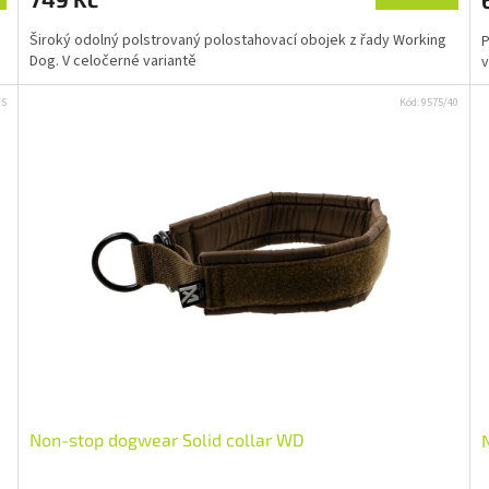
Široký odolný polstrovaný polostahovací obojek z řady Working
P
Dog. V celočerné variantě
v
/S
Kód:
9575/40
Non-stop dogwear Solid collar WD