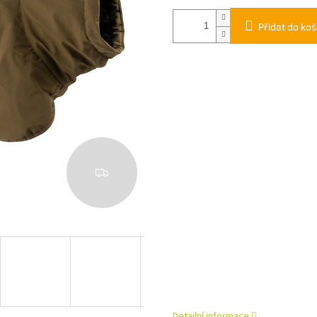
Přidat do koš
Z
D
A
R
M
A
Detailní informace