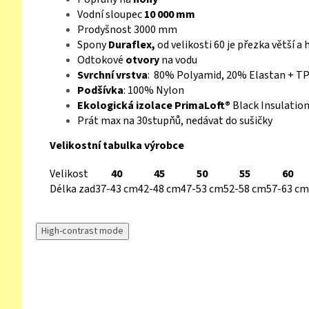
Vodní sloupec
10 000 mm
Prodyšnost 3000 mm
Spony
Duraflex,
od velikosti 60 je přezka větší a 
Odtokové
otvory
na vodu
Svrchní vrstva
: 80% Polyamid, 20% Elastan + 
Podšívka
: 100% Nylon
Ekologická izolace PrimaLoft®
Black Insulatio
Prát max na 30stupňů, nedávat do sušičky
Velikostní tabulka výrobce
Velikost
40
45
50
55
60
Délka zad
37-43 cm
42-48 cm
47-53 cm
52-58 cm
57-63 cm
High-contrast mode