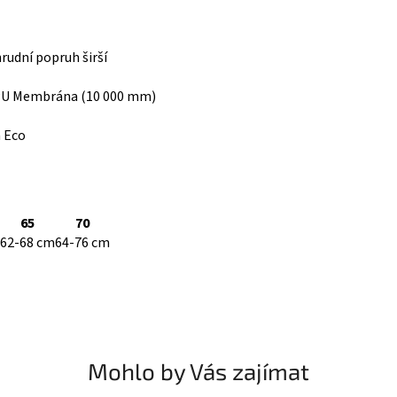
získejte 5 % slevu na první nákup :)
hrudní popruh širší
Email
TPU Membrána (10 000 mm)
Chci se přihlásit
n Eco
Přečtěte si naše
Zásady zpracování osobních
údajů
65
70
62-68 cm
64-76 cm
Mohlo by Vás zajímat