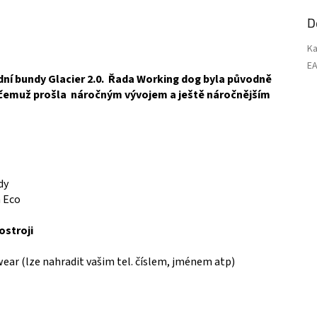
D
Ka
E
dní bundy Glacier 2.0. Řada Working dog byla původně
y čemuž prošla náročným vývojem a ještě náročnějším
dy
n Eco
ostroji
r (lze nahradit vašim tel. číslem, jménem atp)
Přihlašte se k odběru novinek a