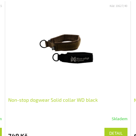
XS
Kód:
10627/40
Non-stop dogwear Solid collar WD black
m
Skladem
DETAIL
749 Kč