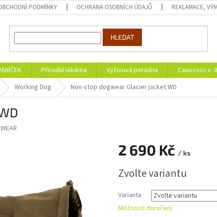
OBCHODNÍ PODMÍNKY
OCHRANA OSOBNÍCH ÚDAJŮ
REKLAMACE, VÝM
HLEDAT
PÁNÍČEK
Přírodní lékárna
Výživová poradna
Canicross v 
Working Dog
Non-stop dogwear Glacier jacket WD
 WD
GWEAR
2 690 Kč
/ ks
Měrná
Zvolte variantu
cena:
Varianta
Možnosti doručení