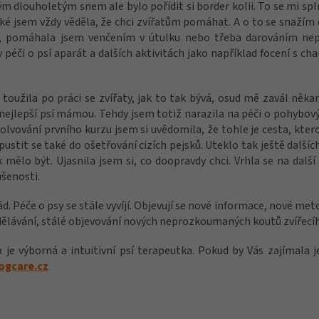
m dlouholetým snem ale bylo pořídit si border kolii. To se mi spl
ké jsem vždy věděla, že chci zvířatům pomáhat. A o to se snažím 
t, pomáhala jsem venčením v útulku nebo třeba darováním n
v péči o psí aparát a dalších aktivitách jako například focení s 
toužila po práci se zvířaty, jak to tak bývá, osud mě zavál něk
nejlepší psí mámou. Tehdy jsem totiž narazila na péči o pohybo
olvování prvního kurzu jsem si uvědomila, že tohle je cesta, ktero
ustit se také do ošetřování cizích pejsků. Uteklo tak ještě dalšíc
k mělo být. Ujasnila jsem si, co doopravdy chci. Vrhla se na další
ušenosti.
ád. Péče o psy se stále vyvíjí. Objevují se nové informace, nové met
dělávání, stálé objevování nových neprozkoumaných koutů zvířecího
je výborná a intuitivní psí terapeutka. Pokud by Vás zajímala 
ogcare.cz