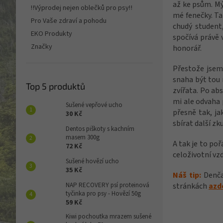
n
až ke psům. Mý
‼️Výprodej nejen oblečků pro psy‼️
e
mé fenečky. Ta
Pro Vaše zdraví a pohodu
l
chudý studen
EKO Produkty
spočívá právě 
Značky
honorář.
Přestože jsem 
snaha být tou 
Top 5 produktů
zvířata. Po abs
mi ale odvaha p
Sušené vepřové ucho
přesně tak, ja
30 Kč
sbírat další zk
Dentos piškoty s kachním
masem 300g
A tak je to poř
72 Kč
celoživotní vz
Sušené hovězí ucho
35 Kč
Náš tip:
Denča 
stránkách
azd
NAP RECOVERY psí proteinová
tyčinka pro psy - Hovězí 50g
59 Kč
Kiwi pochoutka mrazem sušené