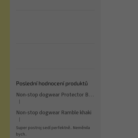
Poslední hodnocení produktů
Non-stop dogwear Protector Bootie 4ks
|
Hodnocení produktu je 5 z 5 hvězdiček.
Non-stop dogwear Ramble khaki
|
Hodnocení produktu je 5 z 5 hvězdiček.
Super postroj sedí perfektně.. Neměnila
bych..