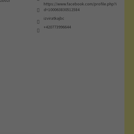
 zboží
https://www.facebook.com/profile.php?i
d=100063830512584
izviratkajbc
+420773996644