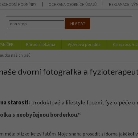
OBCHODNÍ PODMÍNKY
OCHRANA OSOBNÍCH ÚDAJŮ
REKLAMACE, VÝM
HLEDAT
PÁNÍČEK
Přírodní lékárna
Výživová poradna
Canicross v 
peutka našich psů
naše dvorní fotografka a fyzioterapeu
na starosti:
produktové a lifestyle focení, fyzio-péče o
olka s neobyčejnou borderkou.“
m měla blízko ke zvířatům. Moje snaha prosadit si doma jakékoliv ž