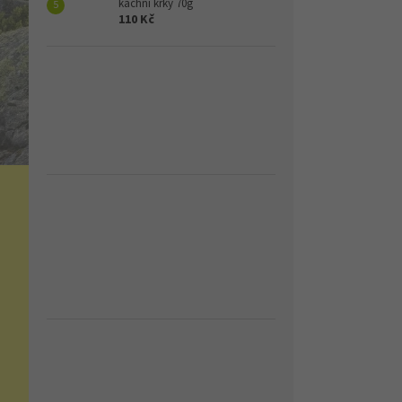
kachní krky 70g
110 Kč