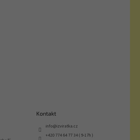
Kontakt
info
@
izviratka.cz
+420 774 64 77 34 ( 9-17h )