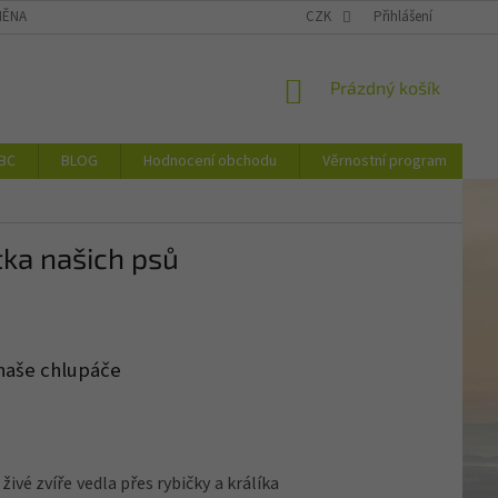
ĚNA NEBO VRÁCENÍ ZBOŽÍ
DOPRAVA
CZK
VĚRNOSTNÍ PROGRAM
Přihlášení
NÁKUPNÍ
Prázdný košík
KOŠÍK
JBC
BLOG
Hodnocení obchodu
Věrnostní program
tka našich psů
 naše chlupáče
ivé zvíře vedla přes rybičky a králíka