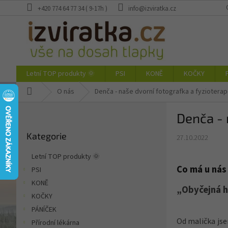
Přejít
+420 774 64 77 34 ( 9-17h )
info@izviratka.cz
na
obsah
Letní TOP produkty 🌞
PSI
KONĚ
KOČKY
Domů
O nás
Denča - naše dvorní fotografka a fyziotera
P
Denča - 
o
Přeskočit
s
Kategorie
kategorie
27.10.2022
t
r
Letní TOP produkty 🌞
a
Co má u nás 
PSI
n
KONĚ
n
„Obyčejná h
í
KOČKY
p
PÁNÍČEK
a
Od malička jse
Přírodní lékárna