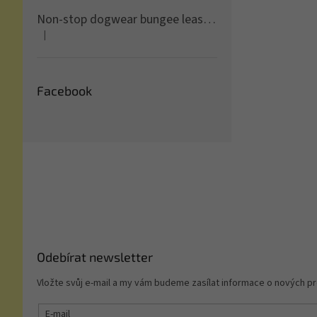
Non-stop dogwear bungee leash ice blue
|
Hodnocení produktu je 5 z 5 hvězdiček.
Facebook
Z
á
p
a
t
í
Odebírat newsletter
Vložte svůj e-mail a my vám budeme zasílat informace o nových 
E-mail