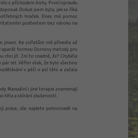
nilo s příchodem Aishy. První opravdu
doposud. Dokud jsem byla, jak se říká
epotřebných hraček. Dnes má pomoc
charitativním podtextem bez nároku na
am jinam. Ke zvířatům mě přivedla až
vý aparát formou Dornovy metody pro
u chci jít. Zní to snadně, že? Chyběla
h pár let. Věřím však, že bylo všechno
 vzdělávání v péči o psí tělo a začala
ody. Manuální i jiné terapie znamenají
 těla a sbírání zkušeností.
její práce, vše najdete pohromadě na