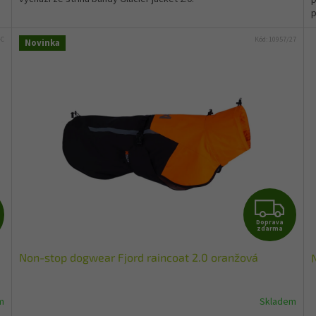
p
p
4C
Kód:
10957/27
Novinka
Z
Z
Doprava
D
D
zdarma
Non-stop dogwear Fjord raincoat 2.0 oranžová
A
A
R
R
m
Skladem