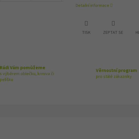
Detailní informace
TISK
ZEPTAT SE
H
Rádi Vám pomůžeme
Věrnostní program
s výběrem oblečku, krmiva či
pro stálé zákazníky
pelíšku