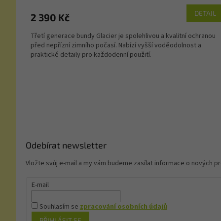
DETAIL
2 390 Kč
Třetí generace bundy Glacier je spolehlivou a kvalitní ochranou
před nepřízní zimního počasí. Nabízí vyšší voděodolnost a
praktické detaily pro každodenní použití.
Z
á
p
a
t
í
Odebírat newsletter
Vložte svůj e-mail a my vám budeme zasílat informace o nových 
E-mail
Souhlasím se
zpracování osobních údajů
PŘIHLÁSIT SE