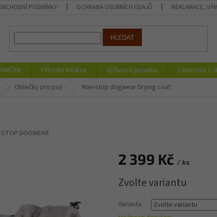
OBCHODNÍ PODMÍNKY
OCHRANA OSOBNÍCH ÚDAJŮ
REKLAMACE, VÝM
HLEDAT
PÁNÍČEK
Přírodní lékárna
Výživová poradna
Canicross v 
Oblečky pro psy
Non-stop dogwear Drying coat
-STOP DOGWEAR
2 399 Kč
/ ks
Měrná
Zvolte variantu
cena:
Varianta