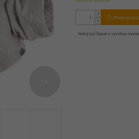
Možnosti doručení
Přidat do koš
Hutný psí župan s vysokou savos
Z
D
A
R
M
A