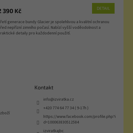
M
DETAIL
2 390 Kč
A
řetí generace bundy Glacier je spolehlivou a kvalitní ochranou
řed nepřízní zimního počasí. Nabízí vyšší voděodolnost a
raktické detaily pro každodenní použití.
Kontakt
info
@
izviratka.cz
+420 774 64 77 34 ( 9-17h )
 zboží
https://www.facebook.com/profile.php?i
d=100063830512584
izviratkajbc