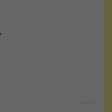
m
Kód:
11419/24C