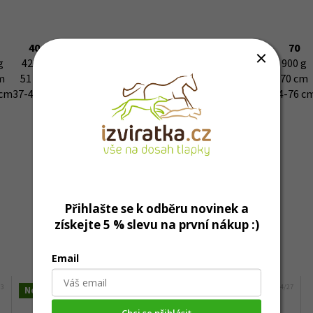
40
45
50
55
60
65
70
g
420 g
500 g
580 g
640 g
780 g
820 g
900 g
m
51 cm
53 cm
55 cm
60 cm
66 cm
68 cm
70 cm
 cm
37-43 cm
42-48 cm
47-53 cm
52-58 cm
57-63 cm
62-68 cm
64-76 c
Přihlašte se k odběru novinek a
získejte 5 % slevu na první nákup :)
Mohlo by Vás zajímat
Email
33
Kód:
9504/27
Novinka
Chci se přihlásit