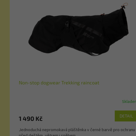
Non-stop dogwear Trekking raincoat
Sklade
DETAIL
1 490 Kč
Jednoduchá nepromokavá pláštěnka v černé barvě pro ochranu
před deštěm, větrem i sněhem.