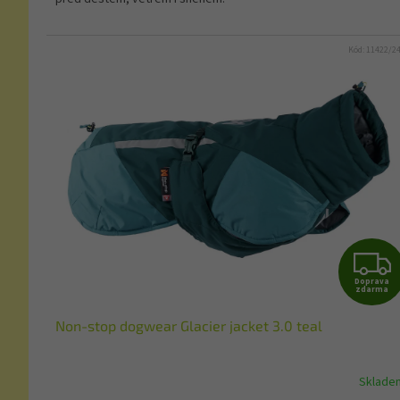
Kód:
11422/2
Doprava
zdarma
Non-stop dogwear Glacier jacket 3.0 teal
Sklade