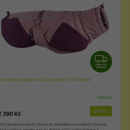
Z
Doprava
D
zdarma
Non-stop dogwear Glacier jacket 3.0 fialová
A
R
Skladem
M
DETAIL
2 390 Kč
A
řetí generace bundy Glacier je spolehlivou a kvalitní ochranou