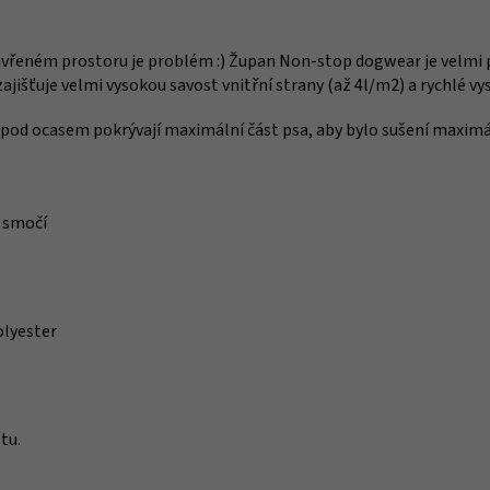
avřeném prostoru je problém :) Župan Non-stop dogwear je velmi pr
išťuje velmi vysokou savost vnitřní strany (až 4l/m2) a rychlé vys
 pod ocasem pokrývají maximální část psa, aby bylo sušení maximá
i smočí
olyester
otu.