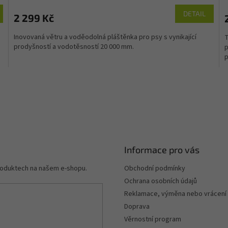
M
M
DETAIL
2 299 Kč
A
A
Inovovaná větru a voděodolná pláštěnka pro psy s vynikající
T
prodyšností a vodotěsností 20 000 mm.
p
p
Informace pro vás
produktech na našem e-shopu.
Obchodní podmínky
Ochrana osobních údajů
Reklamace, výměna nebo vrácení
Doprava
Věrnostní program