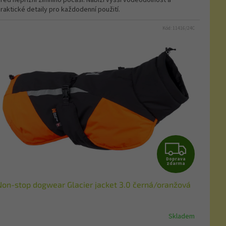
řed nepřízní zimního počasí. Nabízí vyšší voděodolnost a
raktické detaily pro každodenní použití.
Kód:
11416/24C
Z
Doprava
D
zdarma
Non-stop dogwear Glacier jacket 3.0 černá/oranžová
A
R
Skladem