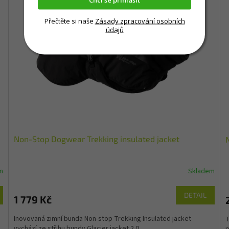
Přečtěte si naše
Zásady zpracování osobních
údajů
Non-Stop Dogwear Trekking insulated jacket
m
Skladem
DETAIL
1 779 Kč
Inovovaná zimní bunda Non-stop Trekking Insulated jacket
T
vychází ze střihu bundy Glacier jacket 2.0.