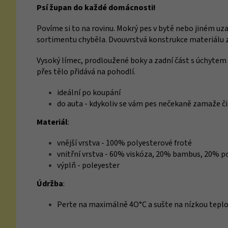
Psí župan do každé domácnosti!
Povíme si to na rovinu. Mokrý pes v bytě nebo jiném uz
sortimentu chyběla. Dvouvrstvá konstrukce materiálu zaj
Vysoký límec, prodloužené boky a zadní část s úchytem
přes tělo přidává na pohodlí.
ideální po koupání
do auta - kdykoliv se vám pes nečekaně zamaže č
Materiál
:
vnější vrstva - 100% polyesterové froté
vnitřní vrstva - 60% viskóza, 20% bambus, 20% p
výplň - poleyester
Údržba
:
Perte na maximálně 4O°C a sušte na nízkou tepl