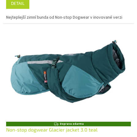
DETAIL
Nejteplejší zimní bunda od Non-stop Dogwear v inovované verzi
Z
Doprava zdarma
D
Non-stop dogwear Glacier jacket 3.0 teal
A
R