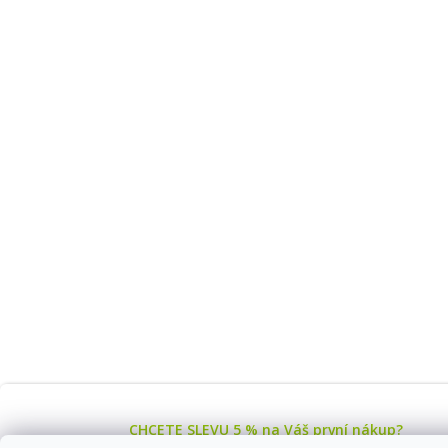
CHCETE SLEVU 5 % na Váš první nákup?
Stačí se přihlásit k odběru novinek z našeho obchodu a je Va