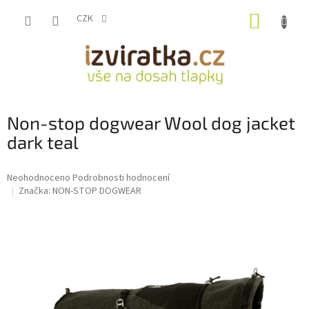
Přejít
NÁKUP
na
CZK
obsah
KOŠÍK
Non-stop dogwear Wool dog jacket
dark teal
Průměrné
Neohodnoceno
Podrobnosti hodnocení
hodnocení
Značka:
NON-STOP DOGWEAR
produktu
je
0,0
z
5
hvězdiček.