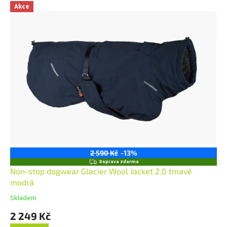
Akce
2 590 Kč
-13%
Z
Doprava zdarma
D
Non-stop dogwear Glacier Wool Jacket 2.0 tmavě
A
modrá
R
M
Skladem
A
2 249 Kč