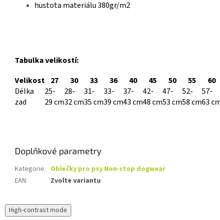
hustota materiálu 380gr/m2
Tabulka velikostí:
Velikost
27
30
33
36
40
45
50
55
60
Délka
25-
28-
31-
33-
37-
42-
47-
52-
57-
zad
29 cm
32 cm
35 cm
39 cm
43 cm
48 cm
53 cm
58 cm
63 c
Doplňkové parametry
Kategorie
:
Oblečky pro psy Non-stop dogwear
EAN
:
Zvolte variantu
High-contrast mode