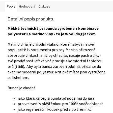
Popis
Hodnocení
Diskuze
Detailní popis produktu
Měkká technická psí bunda vyrobena z kombinace
polyesteru a merino vlny - to je Wool dog jacket.
Merino vlna je přírodní vlákno, které nabývá na své
popularitě i v sortimentu pro psy. Merino přirozeně
absorbuje vlhkost, aniž by chladilo, nasaje pach a díky
své prodyšnosti efektivně pracuje s komfortní teplotou
psů (i lidi). Aby byla bunda zároveň odolná, přidal se do
tkaniny moderní polyester. Kritická místa jsou vyztužena
softshellem.
Bunda je vhodná:
jako klasická teplá bunda od podzimu do jara
pro vrstvení s pláštěnkou pro 100% voděodolnost
jako regenerační kousek před a po tréninku