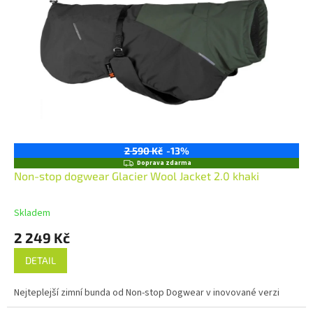
2 590 Kč
-13%
Z
Doprava zdarma
D
Non-stop dogwear Glacier Wool Jacket 2.0 khaki
A
R
M
Skladem
A
2 249 Kč
DETAIL
Nejteplejší zimní bunda od Non-stop Dogwear v inovované verzi