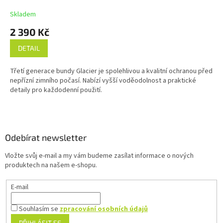
M
Skladem
A
2 390 Kč
DETAIL
Třetí generace bundy Glacier je spolehlivou a kvalitní ochranou před
nepřízní zimního počasí. Nabízí vyšší voděodolnost a praktické
detaily pro každodenní použití.
Z
á
p
a
Odebírat newsletter
t
Vložte svůj e-mail a my vám budeme zasílat informace o nových
í
produktech na našem e-shopu.
E-mail
Souhlasím se
zpracování osobních údajů
PŘIHLÁSIT SE