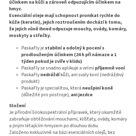
účinkem na kůži a zároveň odpuzujícím účinkem na
hmyz.
Esenciální oleje mají schopnost pronikat rychle do
kůže (keratin), jejich roztroušením dochází k tomu,
že jejich vůně ihned odpuzuje mouchy, ovády, komáry,
moskyty a střečky.
PaskaFly je
stabilní a odolný k pocení s
prodlouženým účinkem (24 h při námaze a 1
týden pokud je zvíře v klidu)
PaskaFly se snadno aplikuje a velmi
příjemně voní
PaskaFly
nedráždí
kůži, ani svaly koní (nedráždivý
produkt)
PaskaFly je specialitou, která
neušpiní koně
(důležité pro postroje),
ani jezdce
Složení
Je přírodní širokospektrální přípravek, který okamžitě
zabraňuje obtěžování mouchami, klíšťaty, ovády, komáry
a jiným létajícím hmyzem po dlouhou dobu
Založeno exkluzivně na bázi esenciálních olejů, bez