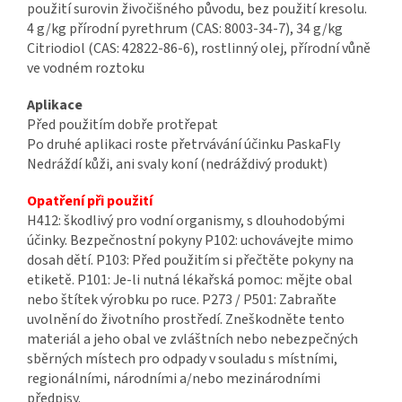
použití surovin živočišného původu, bez použití kresolu.
4 g/kg přírodní pyrethrum (CAS: 8003-34-7), 34 g/kg
Citriodiol (CAS: 42822-86-6), rostlinný olej, přírodní vůně
ve vodném roztoku
Aplikace
Před použitím dobře protřepat
Po druhé aplikaci roste přetrvávání účinku PaskaFly
Nedráždí kůži, ani svaly koní (nedráždivý produkt)
Opatření při použití
H412: škodlivý pro vodní organismy, s dlouhodobými
účinky. Bezpečnostní pokyny P102: uchovávejte mimo
dosah dětí. P103: Před použitím si přečtěte pokyny na
etiketě. P101: Je-li nutná lékařská pomoc: mějte obal
nebo štítek výrobku po ruce. P273 / P501: Zabraňte
uvolnění do životního prostředí. Zneškodněte tento
materiál a jeho obal ve zvláštních nebo nebezpečných
sběrných místech pro odpady v souladu s místními,
regionálními, národními a/nebo mezinárodními
předpisy.