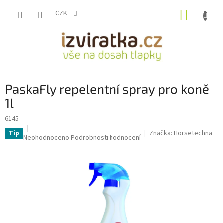
Přejít
NÁKUP
na
CZK
obsah
KOŠÍK
PaskaFly repelentní spray pro koně
1l
6145
Značka:
Horsetechna
Tip
Průměrné
Neohodnoceno
Podrobnosti hodnocení
hodnocení
produktu
je
0,0
z
5
hvězdiček.