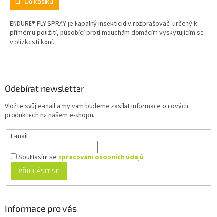
Do košíku
ENDURE® FLY SPRAY je kapalný insekticid v rozprašovači určený k
přímému použití, působící proti mouchám domácím vyskytujícím se
v blízkosti koní.
Z
á
p
a
Odebírat newsletter
t
Vložte svůj e-mail a my vám budeme zasílat informace o nových
í
produktech na našem e-shopu.
E-mail
Souhlasím se
zpracování osobních údajů
PŘIHLÁSIT SE
Informace pro vás