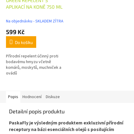
GREEN REPELENT S
APLIKACÍ NA KONĚ 750 ML
Na objednávku - SKLADEM ZÍTRA
599 Kč
Do košíku
Přírodní repelent účinný proti
bodavému hmyzu včetně
komárů, moskytů, muchniček a
ovádů
Popis
Hodnocení
Diskuze
Detailní popis produktu
PaskaFly je výsledným produktem exkluzivní přírodní
receptury na bázi esenciálních olejů s posilujícím