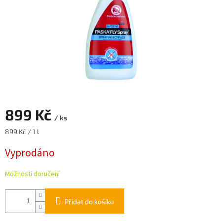
899 Kč
/ ks
Měrná
899 Kč / 1 l
cena:
Vyprodáno
Možnosti doručení
Přidat do košíku