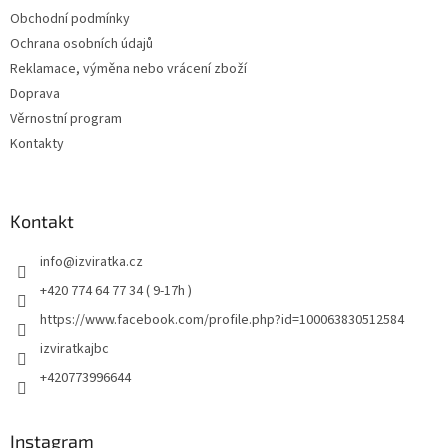
Obchodní podmínky
Ochrana osobních údajů
Reklamace, výměna nebo vrácení zboží
Doprava
Věrnostní program
Kontakty
Kontakt
info
@
izviratka.cz
+420 774 64 77 34 ( 9-17h )
https://www.facebook.com/profile.php?id=100063830512584
izviratkajbc
+420773996644
Instagram